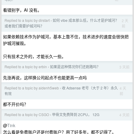
看错别字，AI 没有。
Replied to a topic by dirstart
如何 vibe 成本那么低，什么才是护城河？
2 天
›
前
或者我们需要护城河吗？
如果依赖技术作为护城河，基本上靠不住，技术进步的速度会很快把
护城河摧毁。
只有技术之外的，才能长久一些。
Replied to a topic by erbin
如果是这种情况你们还跑路吗？
3 天前
›
先涨再说，这样换公司起点不也能更高一点吗
Replied to a topic by aidenh5web
收 Adsense 老号（大于 2 年）永久
4 天
›
前
有效
都不开价吗？
Replied to a topic by CSGO
甲骨文免费降到 2CPU， 12G
4 天前
›
@
Tink
怎么看是免费账户还是付费账户？用了好多年，都不记得了。