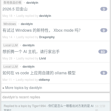
各地食品价格
•
davidyin
2026.5 旧金山
3
May 18 • Lastly replied by
davidyin
Windows
•
davidyin
有试过 Windows 的新特性， Xbox mode 吗？
9
May 14 • Lastly replied by
Dragonphy
Local LLM
•
davidyin
想折腾一个 AI 主机，请行家出手
83
May 28 • Lastly replied by
Livid
Local LLM
•
davidyin
如何在 vs code 上应用自建的 ollama 模型
9
Mar 11 • Lastly replied by
oldlamp
More topics by davidyin
»
davidyin's recent replies
Replied to a topic by Tiger1994
你们是怎么一眼看出对方发的是 AI
58 分钟
›
前
写的？