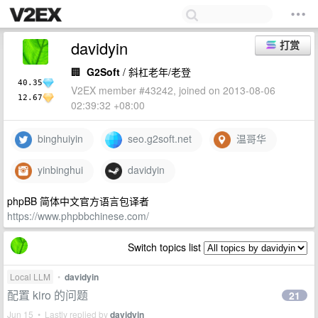
davidyin
打赏
🏢
G2Soft
/ 斜杠老年/老登
40.35
V2EX member #43242, joined on 2013-08-06
12.67
02:39:32 +08:00
binghuiyin
seo.g2soft.net
温哥华
yinbinghui
davidyin
phpBB 简体中文官方语言包译者
https://www.phpbbchinese.com/
Switch topics list
Local LLM
•
davidyin
配置 kiro 的问题
21
Jun 15 • Lastly replied by
davidyin