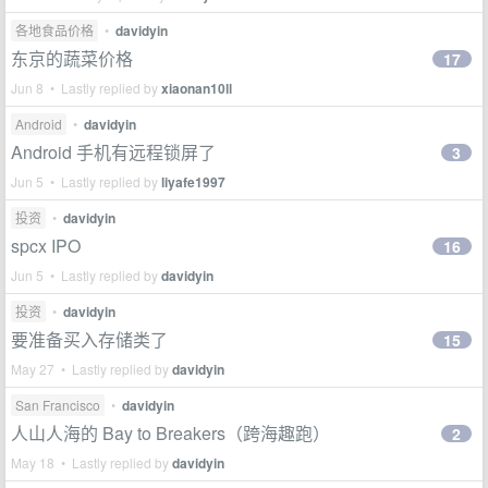
各地食品价格
•
davidyin
东京的蔬菜价格
17
Jun 8 • Lastly replied by
xiaonan10ll
Android
•
davidyin
Android 手机有远程锁屏了
3
Jun 5 • Lastly replied by
liyafe1997
投资
•
davidyin
spcx IPO
16
Jun 5 • Lastly replied by
davidyin
投资
•
davidyin
要准备买入存储类了
15
May 27 • Lastly replied by
davidyin
San Francisco
•
davidyin
人山人海的 Bay to Breakers（跨海趣跑）
2
May 18 • Lastly replied by
davidyin