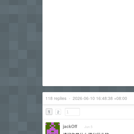
118 replies
•
2026-06-10 16:48:38 +08:00
1
2
jackOff
Jun 5