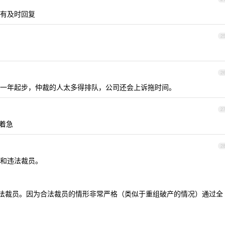
有及时回复
2
2
偿一年起步，仲裁的人太多得排队，公司还会上诉拖时间。
2
别着急
2
和违法裁员。
是违法裁员。因为合法裁员的情形非常严格（类似于重组破产的情况）通过全
。