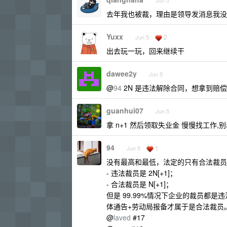
Jun 5
去年我也被裁，理由是领导发消息我没
Yuxx
2
Jun 5
出去玩一玩，回来继续干
dawee2y
Jun 5
@
94
2N 是违法解除合同，想拿到赔
guanhui07
Jun 5
拿 n+1 然后领取失业金 慢慢找工作,
94
1
Jun 5
没有最高和最低，法定的只有合法裁员
- 违法裁员是 2N[+1]；
- 合法裁员是 N[+1]；
但是 99.99%情况下企业的裁员都
体通告+劳动局报备才属于是合法裁员
@
laved
#17