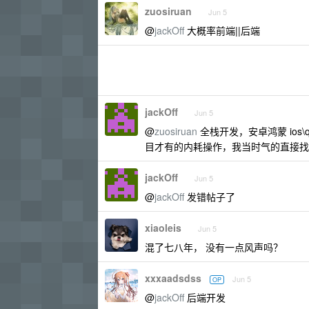
zuosiruan
Jun 5
@
jackOff
大概率前端||后端
jackOff
Jun 5
@
zuosiruan
全栈开发，安卓鸿蒙 ios\q
目才有的内耗操作，我当时气的直接找
jackOff
Jun 5
@
jackOff
发错帖子了
xiaoleis
Jun 5
混了七八年， 没有一点风声吗？
xxxaadsdss
Jun 5
OP
@
jackOff
后端开发