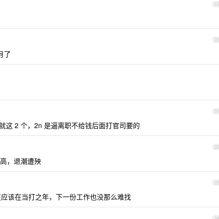
1
2
月了
2
偿就这 2 个，2n 是逼离职不给钱后面打官司要的
2
高，退潮遭殃
2
现在应该在当打之年，下一份工作也没那么难找
2