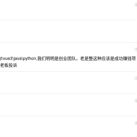
t\vue3\java\python,我们明明是创业团队，老是整这种应该是成功赚钱项
老板投诉