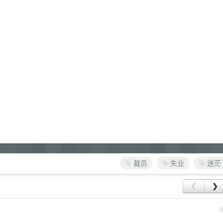
裁员
失业
迷茫
❮
❯