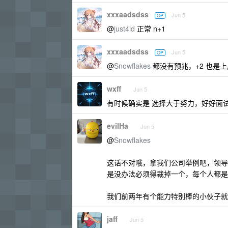
xxxaadsdss
Jun 5
OP
@
just4id
正常 n+1
xxxaadsdss
Jun 5
OP
@
Snowflakes
都没有预兆，+2 也是
wxff
Jun 5
有时候确实是 选择大于努力，好好面
evilHa
Jun 5
@
Snowflakes
这话不对哦，拿我们公司举例吧，领导
是没办法必须得裁掉一个，每个人都是
我们前两年有个能力特别棒的小伙子就
jaff
Jun 5