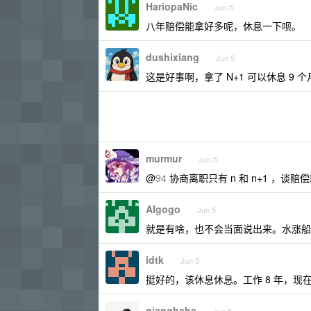
HariopaNic
Jun 5
八年赔偿能拿好多呢，休息一下呗。
dushixiang
Jun 5
这是好事啊，拿了 N+1 可以休息 9 个
murmur
Jun 5
@
94
协商离职只有 n 和 n+1 ，谈赔
AIgogo
Jun 5
就是有啥，也不会当面说出来。水涨船
idtk
Jun 5
挺好的，该休息休息。工作 8 年，
qianghaha