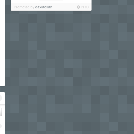
Promoted by
daxiaolian
PRO
1