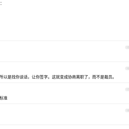
：
1
1
+1]。所以是找你谈话，让你签字。这就变成协商离职了，而不是裁员。
1
的标准
1