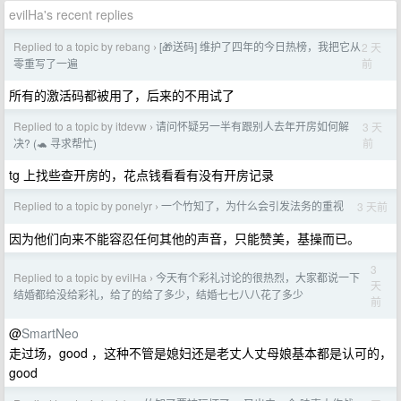
evilHa's recent replies
Replied to a topic by rebang
[🎁送码] 维护了四年的今日热榜，我把它从
2 天
›
前
零重写了一遍
所有的激活码都被用了，后来的不用试了
Replied to a topic by itdevw
请问怀疑另一半有跟别人去年开房如何解
3 天
›
前
决? (🐢 寻求帮忙)
tg 上找些查开房的，花点钱看看有没有开房记录
Replied to a topic by ponelyr
一个竹知了，为什么会引发法务的重视
3 天前
›
因为他们向来不能容忍任何其他的声音，只能赞美，基操而已。
3
Replied to a topic by evilHa
今天有个彩礼讨论的很热烈，大家都说一下
›
天
结婚都给没给彩礼，给了的给了多少，结婚七七八八花了多少
前
@
SmartNeo
走过场，good ，这种不管是媳妇还是老丈人丈母娘基本都是认可的，
good