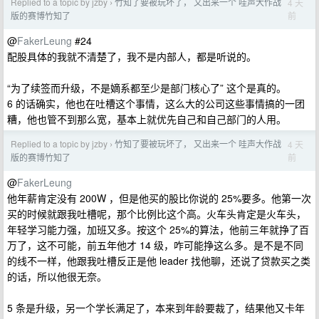
Replied to a topic by jzby
竹知了要被玩坏了， 又出来一个 哇声大作战
4 天
›
前
版的赛博竹知了
@
FakerLeung
#24
配股具体的我就不清楚了，我不是内部人，都是听说的。
“为了续签而升级，不是嫡系都至少是部门核心了” 这个是真的。
6 的话确实，他也在吐槽这个事情，这么大的公司这些事情搞的一团
糟，他也管不到那么宽，基本上就优先自己和自己部门的人用。
Replied to a topic by jzby
竹知了要被玩坏了， 又出来一个 哇声大作战
4 天
›
前
版的赛博竹知了
@
FakerLeung
他年薪肯定没有 200W ，但是他买的股比你说的 25%要多。他第一次
买的时候就跟我吐槽呢，那个比例比这个高。火车头肯定是火车头，
年轻学习能力强，加班又多。按这个 25%的算法，他前三年就挣了百
万了，这不可能，前五年他才 14 级，咋可能挣这么多。是不是不同
的线不一样，他跟我吐槽反正是他 leader 找他聊，还说了贷款买之类
的话，所以他很无奈。
5 条是升级，另一个学长满足了，本来到年龄要裁了，结果他又卡年