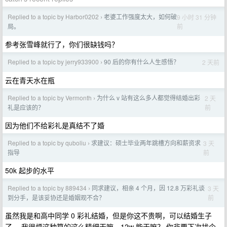
Replied to a topic by Harbor0202
老婆工作强度太大，如何破
9 小时 31 分钟
›
前
局。
参考张雪峰就行了，你们很缺钱吗？
Replied to a topic by jerry933900
90 后的你有什么人生感悟？
2 天前
›
云在青天水在瓶
Replied to a topic by Vermonth
为什么 v 站有这么多人都觉得结婚出彩
2 天
›
前
礼是应该的？
因为他们不给彩礼是真结不了婚
Replied to a topic by quboliu
求建议：硕士毕业两年跳槽方向和薪资求
3 天
›
前
指导
50k 起步的水平
Replied to a topic by 889434
同求建议，相亲 4 个月，因 12.8 万彩礼谈
3 天
›
前
到分手，是该妥协还是婚姻观不合？
虽然我是和高中同学 0 彩礼结婚，但是你这不贵啊，可以结婚生子
了。 我很烦这种算的这么精细干嘛，12w 能干嘛？ 你非要下次找个