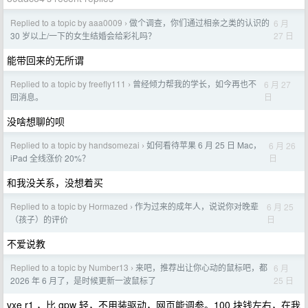
Replied to a topic by aaa0009
做个调查，你们通过相亲之类的认识的
6 月
›
27 日
30 岁以上/一下的女生结婚会给彩礼吗？
能带回来的无所谓
Replied to a topic by freefly111
曾经倾力帮我的学长，如今再也不
6 月 27
›
日
回消息。
没啥想聊的呗
Replied to a topic by handsomezai
如何看待苹果 6 月 25 日 Mac，
6 月 26
›
日
iPad 全线涨价 20%？
和我没关系，没想着买
Replied to a topic by Hormazed
作为过来的成年人，说说你对晚辈
6 月 25
›
日
（孩子）的评价
不爱说教
Replied to a topic by Number13
来吧，推荐出让你心动的鼠标吧，都
6 月
›
25 日
2026 年 6 月了，是时候更新一波鼠标了
vxe r1 ，比 gpw 轻，不用装驱动，网页能调参。100 块钱左右，在我