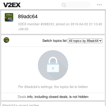
89adc64
V2EX member #398333, joined on 2019-04-03 21:10:45
+08:00
Switch topics list
Per 89adc64's settings, the topics list is hidden
Deals
info, including closed deals, is not hidden
89adc64's recent replies