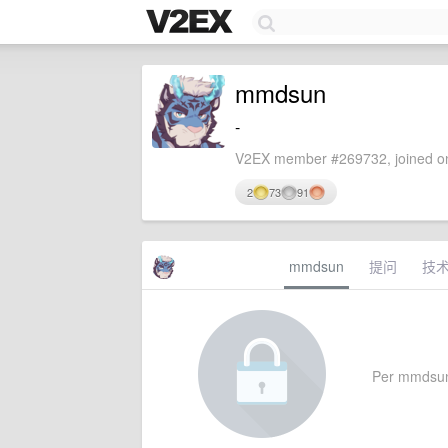
mmdsun
-
V2EX member #269732, joined on
2
73
91
mmdsun
提问
技
Per mmdsun's