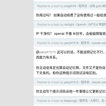
Replied to a topic by
xing4576
程序员
试用 gor
›
›
你用过吗？ 如果自动续费了没有使用过一般给
Replied to a topic by
raolight
OpenAI
GPT5.6 降
›
›
IP 干净吗？ openai 不像 A/封号，会偷偷降智商
Replied to a topic by
ywcjxf1515
程序员
claude 
›
›
@
ywcjxf1515
这可以的话，不能说明记忆不行，
具能力有关系。
你主动说肯定也算自动记忆啊，文件又不是你自
下文来的。和你这种提示词测试没啥区别。
Replied to a topic by
ywcjxf1515
程序员
claude 
›
›
你主动写个提示词告诉他一件事情让它更新记忆
Replied to a topic by
keepongjl
程序员
大佬们，在 C
›
›