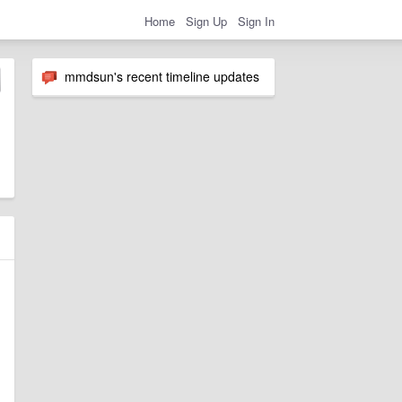
Home
Sign Up
Sign In
mmdsun's recent timeline updates