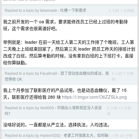
Replied to a topic by falsemask
吐槽一下新需求
5 小时 1 分钟前
›
我之前开发的一个 oa 需求，要求能修改员工已经上过班的考勤排
班，这个需求也很离谱好吧。
举例就是：leader 在前一天给工人第二天的工作排了个晚班，工人第
二天晚上上班结束回家了，然后第三天 leader 把员工昨天的排班计划
改成了白班，然后算考勤的时候，没有拿到白班的上下班打卡，直接
给你算缺勤。
Replied to a topic by FaustinaD
尝了尝动态血糖仪的咸淡，我
5 小时 7 分钟
›
前
觉得很 OK
我上个月参加了联影医疗的产品试用，也是动态血糖仪，戴了 15
天，联影医疗还得给我 280 块
https://i.imgur.com/O6ZZSLk.png
Replied to a topic by Void000
中国出入境新规定没人说说
5 小时 10 分钟
›
前
吗？
没啥好说的，一直都是从严立法，选择执法，人均违法。
Replied to a topic by Harbor0202
老婆工作强度太大，如何破
5 小时 49 分钟
›