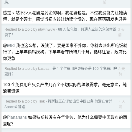
前
局。
感觉 v 站不少人老婆是药企的啊，我老婆也是，不过我没能力让她读
博，就是个硕士，感觉当初应该让她读个博的，现在医药研发也好卷
Replied to a topic by nbwinwuw
68 万亿化债，普通人应该怎么保住钱
3 天
›
前
袋子？
@
iv8d
我也这么想，没钱了，要是国家不养你，你就去派出所吃饭就
行了，上半年偷鸡摸狗，下半年看守所待几个月，循环往复，政府比
你更急
Replied to a topic by kasusa
是 1 个付费用户更好还是 100 个免费用户
3 天
›
前
更好？
100 个免费用户只会产生几百个不切实际的垃圾需求，毫无意义，纯
浪费资源
Replied to a topic by Tink
特斯拉正在评估出售中国业务 为潜在合并
4 天
›
前
SpaceX 铺路
@
Planarians
如果特斯拉没有在华业务，他为什么需要中国政府的同
意呢？