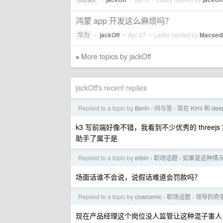
鸿蒙 app 开发这么麻烦吗？
华为
•
jackOff
•
Apr 27
• Lastly replied by
Macsed
More topics by jackOff
»
jackOff's recent replies
Replied to a topic by
Berin
问与答
现在 Kimi 和 d
›
›
k3 写前端好像不错，我看到不少优秀的 three
助手了属于是
Replied to a topic by
erbin
职场话题
如果是这种情
›
›
场面话谁不会说，说假话难道会罚款吗？
Replied to a topic by
cowcomic
职场话题
领导的奇
›
›
现在产品经理这个岗位没人监管让这种混子害人，