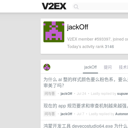
jackOff
V2EX member #593397, joined on
Today's activity rank
3146
jackOff
提问
技术
为什么 ai 整的样式颜色要么粉色系，要
审美了吗？
问与答
•
jackOff
•
Jul 24
• Lastly replied by
supuw
现在的 app 规范要求和审查机制越来越
问与答
•
jackOff
•
Jul 7
• Lastly replied by
Autono
鸿蒙开发工具 devecostudio64.exe