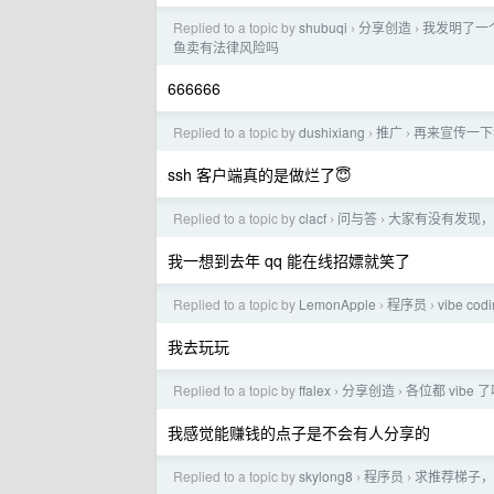
Replied to a topic by
shubuqi
分享创造
我发明了一
›
›
鱼卖有法律风险吗
666666
Replied to a topic by
dushixiang
推广
再来宣传一下
›
›
ssh 客户端真的是做烂了😇
Replied to a topic by
clacf
问与答
大家有没有发现，
›
›
我一想到去年 qq 能在线招嫖就笑了
Replied to a topic by
LemonApple
程序员
vibe 
›
›
我去玩玩
Replied to a topic by
ffalex
分享创造
各位都 vibe
›
›
我感觉能赚钱的点子是不会有人分享的
Replied to a topic by
skylong8
程序员
求推荐梯子，
›
›