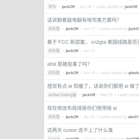
华为
•
jackOff
•
Jun 18
• Lastly replied by
jackOff
话说躺着敲电脑有啥完美方案吗？
问与答
•
jackOff
•
Jun 17
• Lastly replied by
jackO
基于 FCC 新提案， cn2gia 美国线路
问与答
•
jackOff
•
Jun 12
alist 是被投毒了吗？
问与答
•
jackOff
•
Jun 10
• Lastly replied by
glouh
感觉有点 ai 阳痿了，话说你们都用 ai 做
☕Vibe Coding🤖
•
jackOff
•
May 29
• Lastly repli
现在修改布局排版你们使用啥 ai
问与答
•
jackOff
•
Apr 30
• Lastly replied by
abc01
这两天 cursor 连不上了什么鬼
Cursor
•
jackOff
•
Apr 8
• Lastly replied by
jackOff