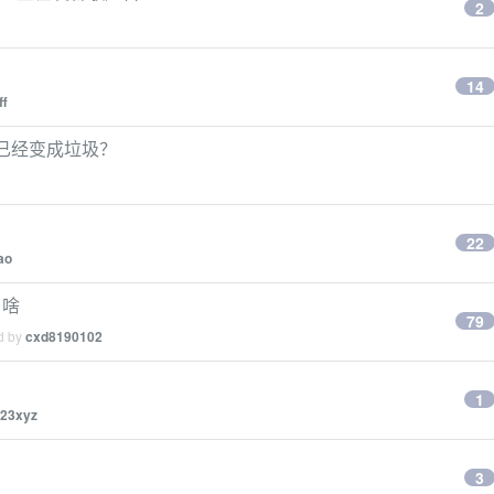
2
14
ff
是否已经变成垃圾？
22
ao
了啥
79
ed by
cxd8190102
1
23xyz
3