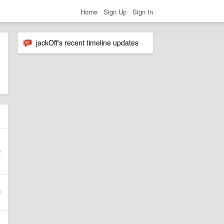
Home
Sign Up
Sign In
jackOff's recent timeline updates