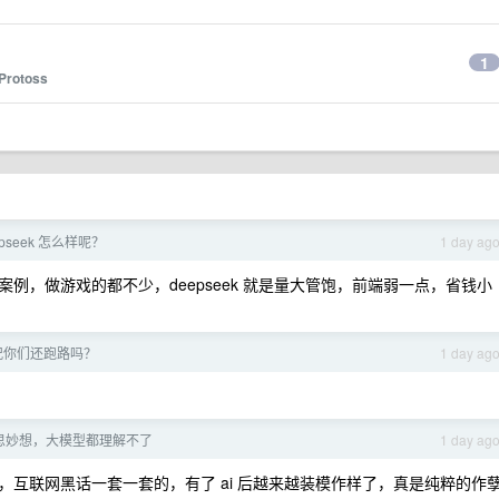
1
Protoss
eepseek 怎么样呢？
1 day ag
js 案例，做游戏的都不少，deepseek 就是量大管饱，前端弱一点，省钱小
况你们还跑路吗？
1 day ag
思妙想，大模型都理解不了
1 day ag
互联网黑话一套一套的，有了 ai 后越来越装模作样了，真是纯粹的作