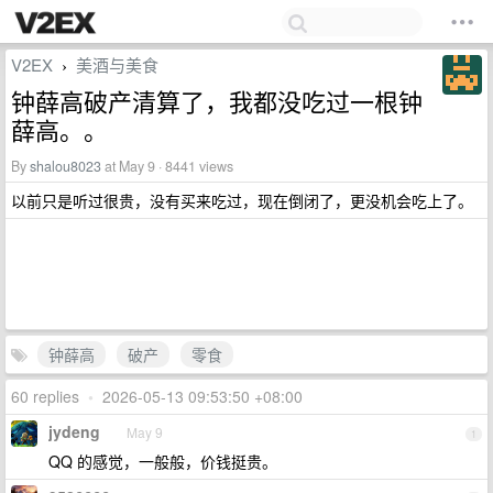
V2EX
美酒与美食
›
钟薛高破产清算了，我都没吃过一根钟
薛高。。
By
shalou8023
at May 9 · 8441 views
以前只是听过很贵，没有买来吃过，现在倒闭了，更没机会吃上了。
钟薛高
破产
零食
60 replies
•
2026-05-13 09:53:50 +08:00
jydeng
May 9
1
QQ 的感觉，一般般，价钱挺贵。