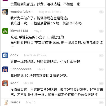
贵雪糕到处都是，梦龙、哈根达斯，不差他一家
wonderfulcxm
May 9 via iPhone
45
我以为早破产了，能坚持现在也是奇迹。
我吃过一次，一根普通雪糕 15 块，关键也不好吃
kkwa56188
May 9
46
吃过, 单独包装的小盒子, 口感怪怪的.
品牌的名称取自“中式雪糕”的谐音, 割一波流量的, 就看能割到谁
了
docx
May 9 via iPhone
47
昙花一现的品牌，只听过没吃过，也没什么兴趣
Ericcccccccc
May 9
48
我只能说 10 块的雪糕要比 2 块的好吃。
koor
May 10
49
没原价买过，不过确实蛮好吃的。去年好特卖经常有，经常买来
吃，差不多 5~6 块一根，如果当初定价在这个价位会很能打
ikaros
May 10
50