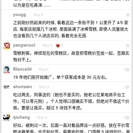
以为是在吃鼻涕……
yougg
May 9
8
之前刚炒热起来的时候, 看着这边一条街不到 1 公里开了 4/5 家
店, 每家店就摆几个冰柜, 里面装满了冰棒雪糕, 即使人流量很大
也没看到几个人进店买的, 看着完全无感.
yangwcool
May 9
2
9
雪糕刺客。神烦现在的雪糕区，故意把雪糕价签放一起，签跟实
物对不上。
Blanca30
May 9
10
19 年他们刚开始推广，单个获客成本是 30 元左右。
shortawn
May 9
11
吃过两支，同事送的（她也不是买的，她老公在某电商平台工
作，可以零元购）。个人觉得口感确实不错，但绝对不值这个价
格，要是让我买，超过 5 块钱不考虑。
qiuhang
May 9
12
好似，被刺过一次，后面一直对着品牌没一点好感。放在平价雪
糕冰箱里面，也不贴价签。最要命的是，口感跟 5 块钱的比，毫