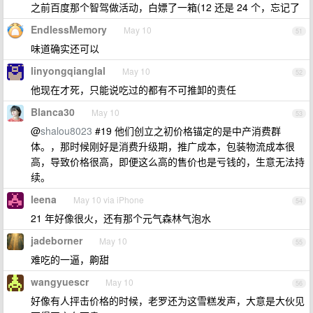
之前百度那个智驾做活动，白嫖了一箱(12 还是 24 个，忘记了
EndlessMemory
May 10
51
味道确实还可以
linyongqianglal
May 10
52
他现在才死，只能说吃过的都有不可推卸的责任
Blanca30
May 10
53
@
shalou8023
#19 他们创立之初价格锚定的是中产消费群
体。，那时候刚好是消费升级期，推广成本，包装物流成本很
高，导致价格很高，即便这么高的售价也是亏钱的，生意无法持
续。
leena
May 10 via iPhone
54
21 年好像很火，还有那个元气森林气泡水
jadeborner
May 10
55
难吃的一逼，齁甜
wangyuescr
May 10
56
好像有人抨击价格的时候，老罗还为这雪糕发声，大意是大伙见