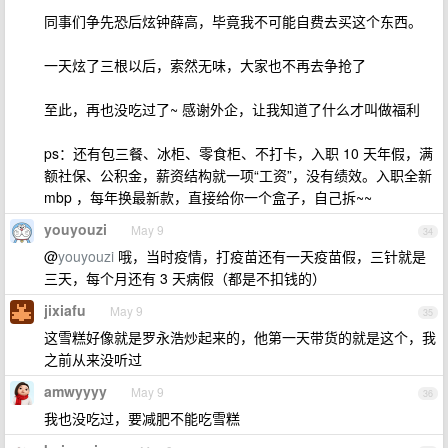
同事们争先恐后炫钟薛高，毕竟我不可能自费去买这个东西。
一天炫了三根以后，索然无味，大家也不再去争抢了
至此，再也没吃过了~ 感谢外企，让我知道了什么才叫做福利
ps：还有包三餐、冰柜、零食柜、不打卡，入职 10 天年假，满
额社保、公积金，薪资结构就一项“工资”，没有绩效。入职全新
mbp ，每年换最新款，直接给你一个盒子，自己拆~~
youyouzi
May 9
34
@
youyouzi
哦，当时疫情，打疫苗还有一天疫苗假，三针就是
三天，每个月还有 3 天病假（都是不扣钱的）
jixiafu
May 9
35
这雪糕好像就是罗永浩炒起来的，他第一天带货的就是这个，我
之前从来没听过
amwyyyy
May 9
36
我也没吃过，要减肥不能吃雪糕