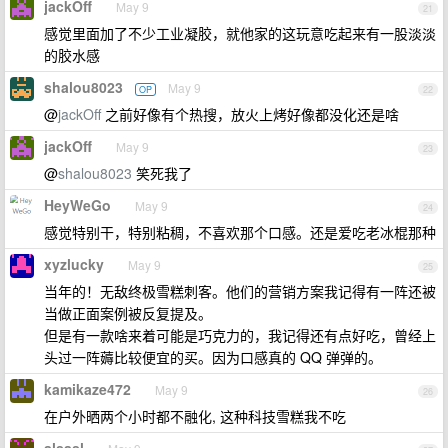
jackOff
May 9
21
感觉里面加了不少工业凝胶，就他家的这玩意吃起来有一股淡淡
的胶水感
shalou8023
May 9
OP
22
@
jackOff
之前好像有个热搜，放火上烤好像都没化还是啥
jackOff
May 9
23
@
shalou8023
笑死我了
HeyWeGo
May 9
24
感觉特别干，特别粘稠，不喜欢那个口感。还是爱吃老冰棍那种
xyzlucky
May 9
25
当年的！无敌终极雪糕刺客。他们的营销方案我记得有一阵还被
当做正面案例被反复提及。
但是有一款啥来着可能是巧克力的，我记得还有点好吃，曾经上
头过一阵薅比较便宜的买。因为口感真的 QQ 弹弹的。
kamikaze472
May 9
26
在户外晒两个小时都不融化, 这种科技雪糕我不吃