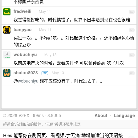
不得国产东西贵
fredweili
May 11
57
我觉得挺好吃的，时代搞错了，就算不出事活到现在也会很难
tianjiyao
May 11
58
买过一次。。不咋好吃。。对比起这个价格。。还不如绿色心情
的绿豆沙
wobuchiyu
May 13
59
以前房地产火的时候，去看房打卡 可以领钟薛高 吃了几次
shalou8023
May 13
OP
60
@
wobuchiyu
现在应该没有了，时代过去了。。
© 2026 V2EX · 99ms · 3.9.8.5
About
·
Language
超适合V站和B站的插件，“无痛”英语环境生成器
Ries 能帮你在刷网页、看视频时“无痛”地增加适当的英语接