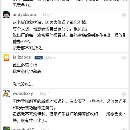
无竞争力。
andyskaura
May 9
13
这老板印象很深，因为太傻逼了都忘不掉。
有个采访，他想表达自己很尽职，很负责。
说出厂的每一箱雪糕他都尝过，每箱雪糕都会随机抽出一根放到
他办公室。
记者都不可思议。
felixcode
May 9
PRO
14
此生必驾 318
此生必吃钟薛高
我也没吃过
woodfizky
May 9
15
因为雪糕刺客的新闻才知道的，有次买了一根尝尝，评价为还不
如巧乐兹巧脆棒之类的。
虽然我不喜欢伊利，但是巧乐兹巧脆棒真好吃吧，一般零售卖 4
块，很有性价比了。
guanhui07
May 9