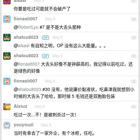
alsasl
May 9
27
你要是吃过可能就不会破产了
fionasit007
May 9
28
@
RobertLyu
#7 是不是大舌头那种
shalou8023
May 9
OP
29
@
alsasl
有自知之明，OP 没有这么大能量。。。
shalou8023
May 9
OP
30
@
fionasit007
大舌头好像不是钟薛高的，我记得以前吃过，还
是绿色的好像
fionasit007
May 9
31
@
shalou8023
#30 没有，他说廉价黏液状，吃鼻涕我就想到小
时候的大舌头了哈哈，那时候 5 毛钱还是双胞胎包装
Aixtuz
May 9
32
吃过一次...不！是被刺杀过一次！
youyouzi
May 9
33
当时有幸去了一家外企，有个冰柜，任吃。