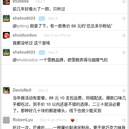
9526666
May 9
2
前几年好像火了一把，只听过
shalou8023
May 9
OP
3
@
jydeng
刚查了下，有一款售价 66 元的“厄瓜多尔粉钻”
shuiduoduo
May 9 via iPhone
4
我都没听过 这个是啥
shalou8023
May 9
OP
5
@
shuiduoduo
一个雪糕品牌，把雪糕弄得乌烟瘴气的
DavisNull
May 9
6
当年做活动有套餐，88 元 10 支包运费，同城配送，爆款口味几
乎都吃过，到手价 10 以内还是不错的选择，二三十就没必要
了，那种好几十块的都是噱头，线下也很少能买到
RobertLyu
May 9 via iPhone
2
7
吃过一次，巨难吃……一种廉价黏液状制品，要不是巧克力味我