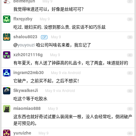
beimenjun
May 9
37
我觉得味道还可以，好像是丝绒可可？
ffxrqyzby
May 9
38
吃过, 媳妇买的, 没想到那么贵, 说实话不如巧乐兹
shalou8023
May 9
OP
39
@
youyouzi
咱公司叫啥名来着，我忘记了
xzh20121116g
May 9
40
有年夏天，有人送了钟薛高的礼品卡，吃了两盒，味道挺好的
ingram22mb30
May 9 via Android
41
它破产，之前买不起，之后不想买！
SkywalkerJi
May 9 via Android
42
吃这个等于吃胶水
miaomiao888
May 9
43
这东西也就好奇试试要么装阔来一根，没人会经常吃，倒闭破产
是可预见的。
yuruizhe
May 9
44