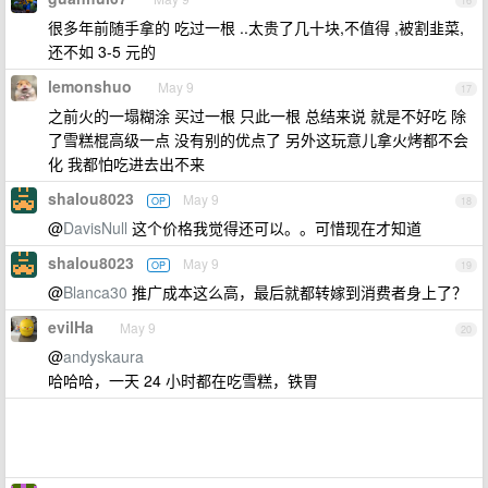
16
很多年前随手拿的 吃过一根 ..太贵了几十块,不值得 ,被割韭菜,
还不如 3-5 元的
lemonshuo
May 9
17
之前火的一塌糊涂 买过一根 只此一根 总结来说 就是不好吃 除
了雪糕棍高级一点 没有别的优点了 另外这玩意儿拿火烤都不会
化 我都怕吃进去出不来
shalou8023
May 9
OP
18
@
DavisNull
这个价格我觉得还可以。。可惜现在才知道
shalou8023
May 9
OP
19
@
Blanca30
推广成本这么高，最后就都转嫁到消费者身上了？
evilHa
May 9
20
@
andyskaura
哈哈哈，一天 24 小时都在吃雪糕，铁胃