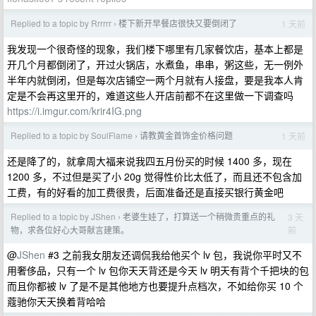
Replied to a topic by Rrrrrr
楼下新开早餐店很快又要倒闭了
1 天前
›
我发现一个很奇怪的现象，我们楼下哪里有几家餐饮店，基本上都是
开几个月都倒闭了，开过火锅店，水煮鱼，串串，粥这些，无一例外
半年内就倒闭，但是每次店铺空一两个月就有人接盘，要是我本人肯
定是不会再这里开的，难道这些人开店前都不在这里做一下调查吗
https://i.imgur.com/krir4IG.png
Replied to a topic by SoulFlame
请教黄金首饰金价格问题
1 天前
›
还是降了的，就拿周大福来说我四五月份买的时候 1400 多，现在
1200 多，不过但是买了小 20g 觉得性价比太低了，而且还不包含加
工费，有的好看的加工费很贵，后面准备还是直接买银行黄金吧
Replied to a topic by JShen
老婆生娃了，打算送一个稍微贵重点的礼
3 天
›
前
物，求各位好心大哥献言建策。
@
JShen
#3 之前我女朋友还调侃我给他买个 lv 包，我说你平时又不
用奢侈品，只有一个 lv 包你天天背还是今天 lv 明天有背个千把块的包
而且你都被 lv 了是不是其他地方也要提升点档次，不如给你买 10 个
蔻驰你天天换着背哈哈