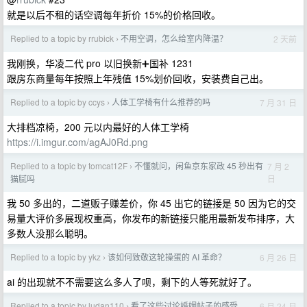
就是以后不租的话空调每年折价 15%的价格回收。
Replied to a topic by rrubick
不用空调，怎么给室内降温？
2 天前
›
我刚换，华凌二代 pro 以旧换新➕国补 1231
跟房东商量每年按照上年残值 15%划价回收，安装费自己出。
Replied to a topic by ccys
人体工学椅有什么推荐的吗
7 月 31 日
›
大排档凉椅，200 元以内最好的人体工学椅
https://i.imgur.com/agAJ0Rd.png
Replied to a topic by tomcat12F
不懂就问，闲鱼京东家政 45 秒出有
7 月 2
›
日
猫腻吗
我 50 多出的，二道贩子赚差价，你 45 出它的链接是 50 因为它的交
易量大评价多展现权重高，你发布的新链接只能用最新发布排序，大
多数人没那么聪明。
Replied to a topic by ykz
该如何致敬这轮操蛋的 AI 革命？
6 月 26 日
›
ai 的出现就不不需要这么多人了呗，剩下的人等死就好了。
Replied to a topic by ludan110
看了这些讨论婚姻帖子的感受
6 月 24 日
›