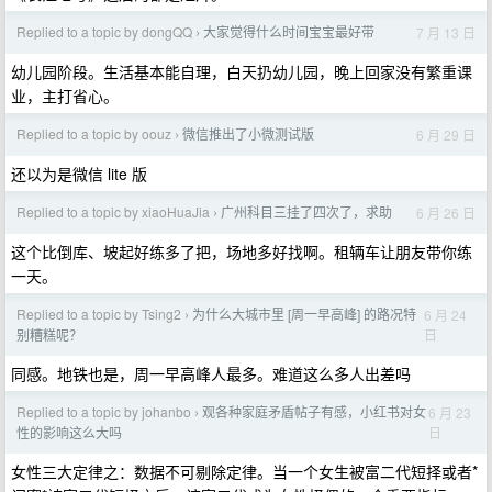
Replied to a topic by dongQQ
大家觉得什么时间宝宝最好带
7 月 13 日
›
幼儿园阶段。生活基本能自理，白天扔幼儿园，晚上回家没有繁重课
业，主打省心。
Replied to a topic by oouz
微信推出了小微测试版
6 月 29 日
›
还以为是微信 lite 版
Replied to a topic by xiaoHuaJia
广州科目三挂了四次了，求助
6 月 26 日
›
这个比倒库、坡起好练多了把，场地多好找啊。租辆车让朋友带你练
一天。
Replied to a topic by Tsing2
为什么大城市里 [周一早高峰] 的路况特
6 月 24
›
日
别糟糕呢？
同感。地铁也是，周一早高峰人最多。难道这么多人出差吗
Replied to a topic by johanbo
观各种家庭矛盾帖子有感，小红书对女
6 月 23
›
日
性的影响这么大吗
女性三大定律之：数据不可剔除定律。当一个女生被富二代短择或者*