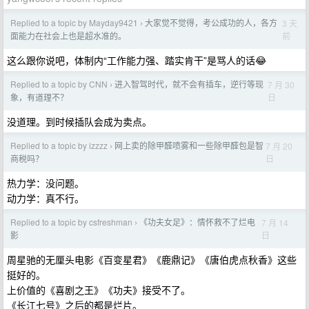
Replied to a topic by Mayday9421
大家觉不觉得，考公成功的人，各方
3 天
›
前
面能力在社会上也是超水准的。
这么跟你说吧，体制内“工作能力强、踏实肯干”是骂人的话😂
Replied to a topic by CNN
进入智驾时代，就不会有插车，逆行等现
7 月 30
›
日
象，有道理不？
没道理。到时候插队会成为卖点。
Replied to a topic by izzzz
网上卖的除甲醛喷雾和一些除甲醛包是智
7 月 20
›
日
商税吗？
热力学：没问题。
动力学：真不行。
Replied to a topic by csfreshman
《功夫女足》：情怀救不了烂电
7 月 14
›
日
影
周星驰的无厘头电影《百变星君》《鹿鼎记》《唐伯虎点秋香》这些
挺好的。
上价值的《喜剧之王》《功夫》接受不了。
《长江七号》之后的都是烂片。