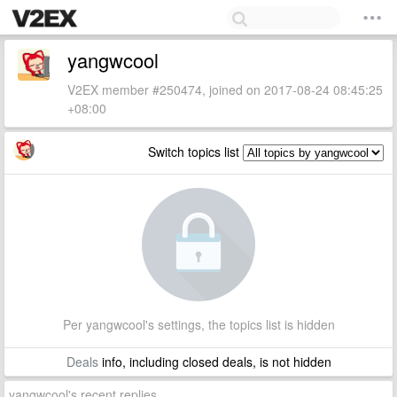
yangwcool
V2EX member #250474, joined on 2017-08-24 08:45:25
+08:00
Switch topics list
Per yangwcool's settings, the topics list is hidden
Deals
info, including closed deals, is not hidden
yangwcool's recent replies