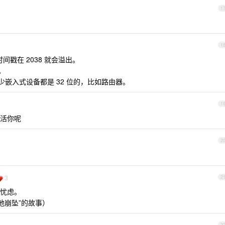
1
1
 时间戳在 2038 就会溢出。
。
少嵌入式设备都是 32 位的，比如路由器。
1
活你呢
2
3
2
忧虑。
地崩坠”的故事）
2