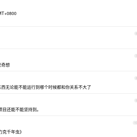
GMT+0800
发奇想
东西无论能不能运行到哪个时候都和你关系不大了
看项目还能不能坚持到。
1
《力克千年虫》