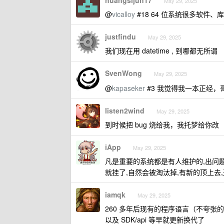
huangsijun17
May 29, 2025
@
vicalloy
#18 64 位系统很多软件、
justfindu
May 29, 2025
我们现在用 datetime , 到哪都无所谓
SvenWong
May 29, 2025
@
kapaseker
#3 我觉得我一本正经
listen2wind
May 29, 2025
到时候把 bug 烧给我，我托梦给你改
iApp
May 29, 2025
凡是重要的系统都是有人维护的,出问
就挂了,自然会被淘汰掉,有新的顶上去
iamqk
May 29, 2025
260 多年后现有的程序语言（不夸张
以及 SDK/api 等早就更新换代了