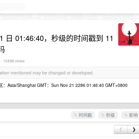
21 日 01:46:40，秒级的时间戳到 11
吗
5
· 15468 views
rmation mentioned may be changed or developed.
sia/Shanghai GMT：Sun Nov 21 2286 01:46:40 GMT+0800
时间戳
秒级
影响
❮
❯