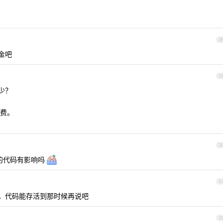
2
金吧
2
多少？
费。
3
写的代码有影响吗
3
。。。。代码能存活到那时候再说吧
3