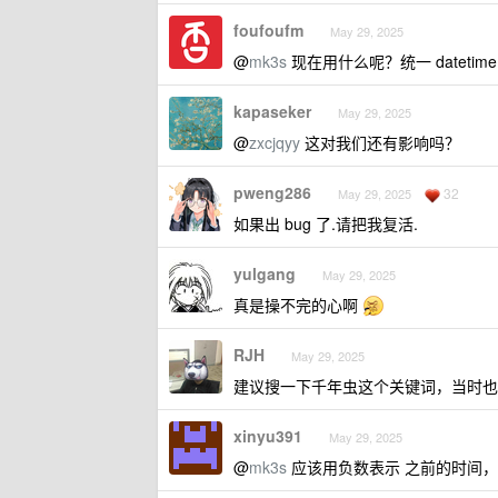
foufoufm
May 29, 2025
@
mk3s
现在用什么呢？统一 datetime
kapaseker
May 29, 2025
@
zxcjqyy
这对我们还有影响吗？
pweng286
32
May 29, 2025
如果出 bug 了.请把我复活.
yulgang
May 29, 2025
真是操不完的心啊
RJH
May 29, 2025
建议搜一下千年虫这个关键词，当时也
xinyu391
May 29, 2025
@
mk3s
应该用负数表示 之前的时间