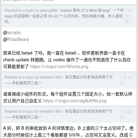
Replied to a topic by pweng286
macos 版本 27.0 Beta 版 bug？一个叫
7 月
›
23
dasd 的进程隔一会就占用 30-40 个 G 的内存，然后电脑卡爆。有人遇到
日
吗。
@
acrisliu
@
PolarBears
原来已经 beta4 了吗，我一直在 beta0 ，软件更新界面一直卡在
check update 转圈圈。让 codex 操作了一通也不知道改了什么现在
可算能更新了
https://i.imgur.com/NIvxivj.png
Replied to a topic by leihaibo1992
各位懂设计的老哥进来帮个忙
7 月 23
›
日
——手机端首页三选一
或者搞成小组件的形式，每个组件设置几个固定大小，给一套默认样
式让用户自己自定义
https://i.imgur.com/agAJ0Rd.png
Replied to a topic by leihaibo1992
各位懂设计的老哥进来帮个忙
7 月 23
›
日
——手机端首页三选一
A 好，把 B 的审批放到 A 的详情里边，B 上面的三个太占空间了。绝
大部分时候估计上面三个看板都是 0/0/N ，占空间又没意义。改成 C