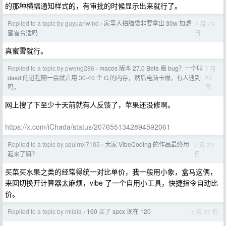
的那种横幅通知样式的，有审批的时候显示出来就行了。
Replied to a topic by guyuanwind
家里人拍脑袋非要拿出 30w 加盟
7 月 23
›
日
蜜雪合适吗
真蜜雪就行。
Replied to a topic by pweng286
macos 版本 27.0 Beta 版 bug？一个叫
7 月
›
23
dasd 的进程隔一会就占用 30-40 个 G 的内存，然后电脑卡爆。有人遇到
日
吗。
网上搜了下至少十天前就有人反馈了，苹果还没修啊。
https://x.com/iChada/status/2076551342894592061
Replied to a topic by squirrel7105
大家 VibeCoding 的作品最终用
7 月 23
›
日
起来了嘛？
买菜买水果之类的经常得统一对比单价，我一般用小象，盒马这俩，
来回切换开计算器太麻烦，vibe 了一个自用小工具，快捷指令自动比
价。
Replied to a topic by milala
160 买了 spcx 现在 120
7 月 22 日
›