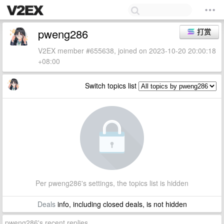
pweng286
打赏
V2EX member #655638, joined on 2023-10-20 20:00:18
+08:00
Switch topics list
Per pweng286's settings, the topics list is hidden
Deals
info, including closed deals, is not hidden
pweng286's recent replies