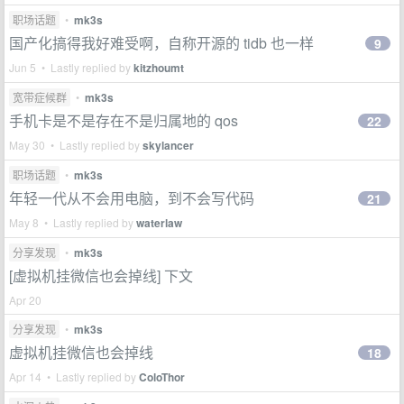
职场话题
•
mk3s
国产化搞得我好难受啊，自称开源的 tidb 也一样
9
Jun 5 • Lastly replied by
kitzhoumt
宽带症候群
•
mk3s
手机卡是不是存在不是归属地的 qos
22
May 30 • Lastly replied by
skylancer
职场话题
•
mk3s
年轻一代从不会用电脑，到不会写代码
21
May 8 • Lastly replied by
waterlaw
分享发现
•
mk3s
[虚拟机挂微信也会掉线] 下文
Apr 20
分享发现
•
mk3s
虚拟机挂微信也会掉线
18
Apr 14 • Lastly replied by
ColoThor