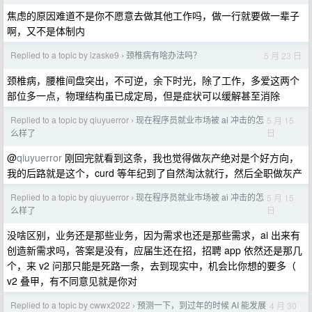
焦虑的原因难道不是你不愿意去做其他工作吗，做一行就要做一辈子
啊，又不是体制内
Replied to a topic by lzaske9
颈椎病有啥办法吗？
5 月 23 日
›
颈椎病，腰椎间盘突出，不可逆，余下时光，除了工作，多爱这两个
部位多一点，物理结构虽已成定局，但是症状可以缓解甚至消除
Replied to a topic by qiuyuerror
现在程序员就业市场被 ai 冲击的怎
5 月 15
›
日
么样了
@
qiuyuerror
刚回完就看到这条，我也觉得做灰产绝对是个好方向，
我的后路就是这个，curd 等年纪到了自然淘汰就行，然后全职做灰产
Replied to a topic by qiuyuerror
现在程序员就业市场被 ai 冲击的怎
5 月 15
›
日
么样了
没啥区别，业务还是那些业务，因为需求也还是那些需求，ai 出来有
创造新需求吗，答案是没有，应届生还在招，招聘 app 依然还是那几
个，来 v2 问那只能是死路一条，去到现实中，机会比你想的要多（
v2 叠甲，有不同意见就是你对
Replied to a topic by cwwx2022
预测一下，到过年的时候 AI 能发展
4 月 30
›