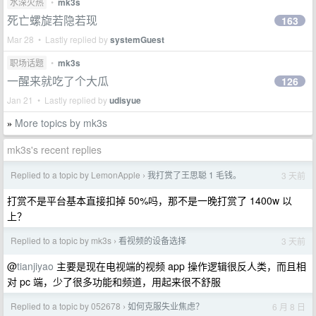
水深火热
•
mk3s
死亡螺旋若隐若现
163
Mar 28 • Lastly replied by
systemGuest
职场话题
•
mk3s
一醒来就吃了个大瓜
126
Jan 21 • Lastly replied by
udisyue
More topics by mk3s
»
mk3s's recent replies
Replied to a topic by LemonApple
我打赏了王思聪 1 毛钱。
3 天前
›
打赏不是平台基本直接扣掉 50%吗，那不是一晚打赏了 1400w 以
上？
Replied to a topic by mk3s
看视频的设备选择
3 天前
›
@
tianjiyao
主要是现在电视端的视频 app 操作逻辑很反人类，而且相
对 pc 端，少了很多功能和频道，用起来很不舒服
Replied to a topic by 052678
如何克服失业焦虑？
6 月 8 日
›