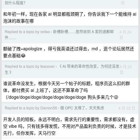
日
到什么程度？
和年初一样，现在各家 ai 明显都瓶颈期了，你告诉我下一个能维持 ai
泡沫的故事在哪
Replied to a topic by reitao
卧槽卧槽……居然收到 A 家的道歉邮
4 月 24
›
日
件……
额破了拽=apologize ，得亏我英语还过得去，md ，逛个论坛居然还
要点基础😂
Replied to a topic by fescover
《 AI 带来的革命性改变，为何还没发
4 月 23
›
日
生 》
谁说革命没发生，根据今天另一个帖子的标题，程序员这么扣的群
体，都付费买 ai 上班了，这还不算革命了吗
（/doge/doge/doge/doge/doge/doge/doge 狗头多来几个😜
Replied to a topic by Damon56
做 OPC 太难了，天天焦虑
4 月 22 日
›
开发人员的短板，永远不明白，需求先行的重要性，需求都没有，虚
空 vibe 吗，只有钱多得发慌，不用对产品盈利负责的时候，才是技术
先行，任你发挥，天马行空