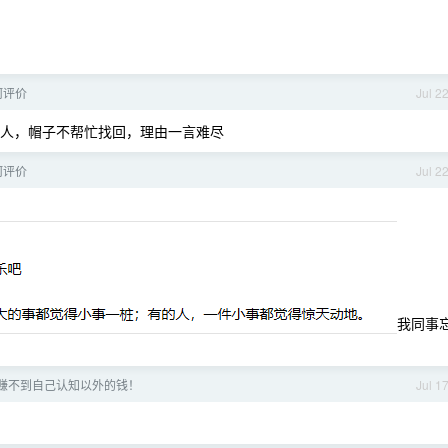
何评价
Jul 2
拍到人，帽子不帮忙找回，理由一言难尽
何评价
Jul 2
我同事
赚不到自己认知以外的钱！
Jul 1