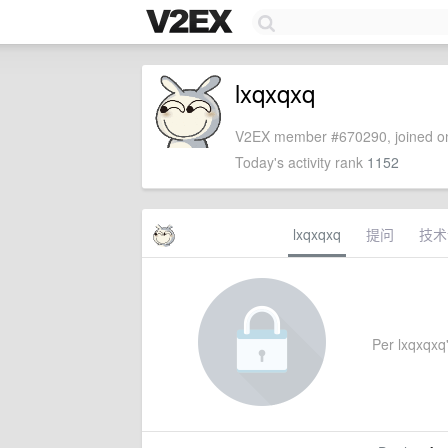
lxqxqxq
V2EX member #670290, joined on
Today's activity rank
1152
lxqxqxq
提问
技术
Per lxqxqxq'