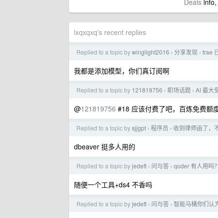
Deals
info,
lxqxqxq's recent replies
Replied to a topic by
winglight2016
分享发现
tra
›
›
我都是添加模型，你们真订阅啊
Replied to a topic by
121819756
职场话题
AI 最
›
›
@
121819756
#18 应该付费了吧，百炼免费额
Replied to a topic by
sjjgpt
程序员
收到律师函了，
›
›
dbeaver 挺多人用的
Replied to a topic by
jedeft
问与答
qoder 有人用
›
›
随便一个工具+ds4 不香吗
Replied to a topic by
jedeft
问与答
智能马桶你们认
›
›