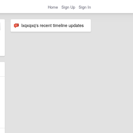
Home
Sign Up
Sign In
lxqxqxq's recent timeline updates