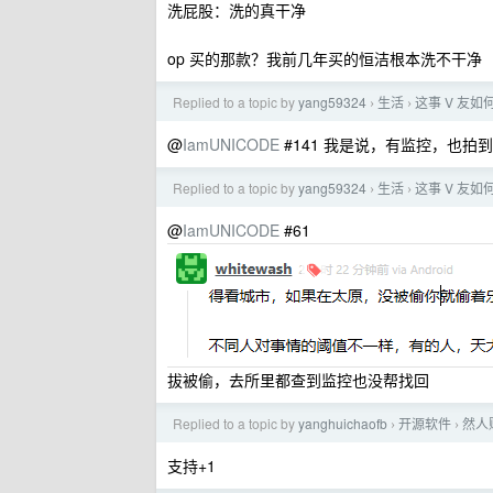
洗屁股：洗的真干净
op 买的那款？我前几年买的恒洁根本洗不干净
Replied to a topic by
yang59324
生活
这事 V 友如
›
›
@
IamUNICODE
#141 我是说，有监控，也
Replied to a topic by
yang59324
生活
这事 V 友如
›
›
@
IamUNICODE
#61
拔被偷，去所里都查到监控也没帮找回
Replied to a topic by
yanghuichaofb
开源软件
然人
›
›
支持+1