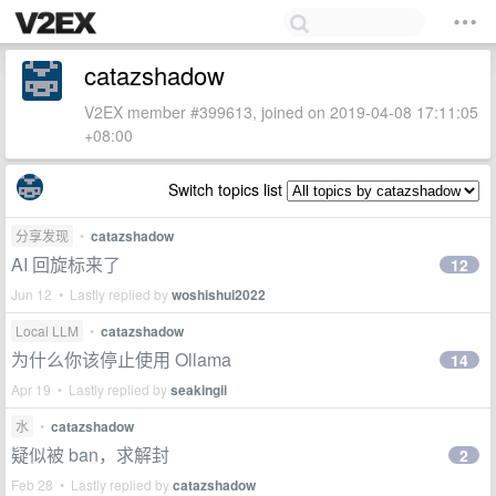
catazshadow
V2EX member #399613, joined on 2019-04-08 17:11:05
+08:00
Switch topics list
分享发现
•
catazshadow
AI 回旋标来了
12
Jun 12 • Lastly replied by
woshishui2022
Local LLM
•
catazshadow
为什么你该停止使用 Ollama
14
Apr 19 • Lastly replied by
seakingii
水
•
catazshadow
疑似被 ban，求解封
2
Feb 28 • Lastly replied by
catazshadow