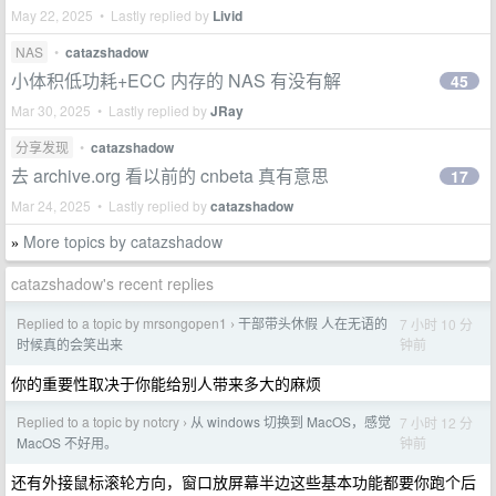
May 22, 2025 • Lastly replied by
Livid
NAS
•
catazshadow
小体积低功耗+ECC 内存的 NAS 有没有解
45
Mar 30, 2025 • Lastly replied by
JRay
分享发现
•
catazshadow
去 archive.org 看以前的 cnbeta 真有意思
17
Mar 24, 2025 • Lastly replied by
catazshadow
More topics by catazshadow
»
catazshadow's recent replies
Replied to a topic by mrsongopen1
干部带头休假 人在无语的
7 小时 10 分
›
钟前
时候真的会笑出来
你的重要性取决于你能给别人带来多大的麻烦
Replied to a topic by notcry
从 windows 切换到 MacOS，感觉
7 小时 12 分
›
钟前
MacOS 不好用。
还有外接鼠标滚轮方向，窗口放屏幕半边这些基本功能都要你跑个后