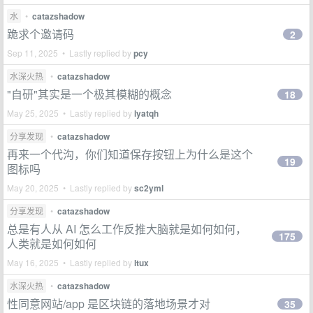
水
•
catazshadow
跪求个邀请码
2
Sep 11, 2025 • Lastly replied by
pcy
水深火热
•
catazshadow
"自研"其实是一个极其模糊的概念
18
May 25, 2025 • Lastly replied by
lyatqh
分享发现
•
catazshadow
再来一个代沟，你们知道保存按钮上为什么是这个
19
图标吗
May 20, 2025 • Lastly replied by
sc2yml
分享发现
•
catazshadow
总是有人从 AI 怎么工作反推大脑就是如何如何，
175
人类就是如何如何
May 16, 2025 • Lastly replied by
ltux
水深火热
•
catazshadow
性同意网站/app 是区块链的落地场景才对
35