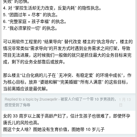
失败” 的恐惧。
4. 对 “掌控生活却无力改变，反复内耗” 的隐性执念。
5. “团圆过年 = 尽孝” 的执念。
6. “完整家庭 = 孩子幸福” 的执念。
7. “我必须掌控一切” 的执念。
可以用软件工程里的 “结果导向” 替代改变 楼主的“执念导向”，楼主的
情况非常类似“需求导向”的开发方式时遇到业务需求之间打架，导致
项目无法进展，这时候我们一般做的就只是抓住最大的业务目标来完
成，剩下的业务全部靠后或放弃。
那么楼主“让白化病的儿子在 `无冲突、有稳定爱` 的环境中成长”，作
为核心目标，放弃 “婆媳和解”“完美婚姻”“所有人满意” 的这些目标，
当前离婚应该是最优解。
Replied to a topic by 2ruowqe9r
被家人介绍了一个带 10 岁男孩的，
1 月 13
›
日
感觉受到了侮辱
女的 33 周岁以上属于高龄产妇了，估计生孩子也很难了，即使怀孕
唐氏儿的风险也高。
图这个女人啥？图她没有生育价值，图她带 10 岁儿子