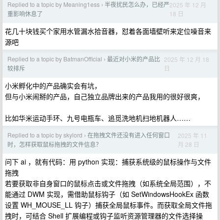
Replied to a topic by Meaning1ess
半夜扰民怎么办，已经严
2025 年 12 月
›
18 日
重影响休息了
花几十块钱买个家用水管漏水拾音器，怼着各面墙壁听来定位噪音来
源吧
Replied to a topic by BatmanOfficial
最近对小米的产品比
2025 年 12 月 18
›
日
较排斥
小米孵化中的产品确实会有坑，
但与小米闹掰的产品，自己独立品牌出来的产品我用的很好很爽，
比如华米运动手环、九号电瓶车、追觅洗地机扫地机器人……
Replied to a topic by skylord
在拖拽文件还没有进入任何窗口
2025 年 11
›
月 28 日
时，怎样获取鼠标拖拽的文件信息？
问下 ai ，就有代码：用 python 实现：捕获系统级的鼠标操作与文件
拖拽
若要获取非自身窗口的鼠标点击或文件拖拽（如系统全局范围），不
能通过 DWM 实现，需借助鼠标钩子（如 SetWindowsHookEx 函数
设置 WH_MOUSE_LL 钩子）捕获全局鼠标事件。而获取全局文件拖
拽时，可结合 Shell 扩展编程或钩子监听资源管理器的文件选择操