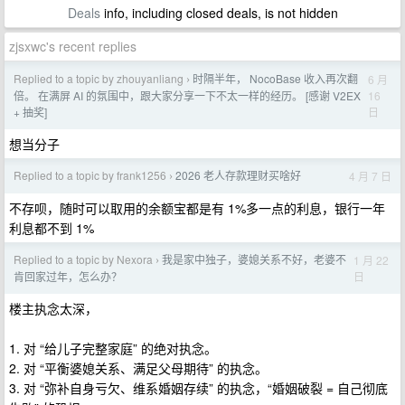
Deals
info, including closed deals, is not hidden
zjsxwc's recent replies
Replied to a topic by zhouyanliang
时隔半年， NocoBase 收入再次翻
6 月
›
16
倍。 在满屏 AI 的氛围中，跟大家分享一下不太一样的经历。 [感谢 V2EX
日
+ 抽奖]
想当分子
Replied to a topic by frank1256
2026 老人存款理财买啥好
4 月 7 日
›
不存呗，随时可以取用的余额宝都是有 1%多一点的利息，银行一年
利息都不到 1%
Replied to a topic by Nexora
我是家中独子，婆媳关系不好，老婆不
1 月 22
›
日
肯回家过年，怎么办？
楼主执念太深，
1. 对 “给儿子完整家庭” 的绝对执念。
2. 对 “平衡婆媳关系、满足父母期待” 的执念。
3. 对 “弥补自身亏欠、维系婚姻存续” 的执念，“婚姻破裂 = 自己彻底