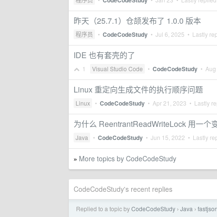
CodeCodeStudy
昨天（25.7.1）仓颉发布了 1.0.0 版本
程序员
•
CodeCodeStudy
•
Jul 6, 2025
• Lastly re
IDE 也有套壳的了
1
Visual Studio Code
•
CodeCodeStudy
•
Aug
Linux 重定向生成文件的执行顺序问题
Linux
•
CodeCodeStudy
•
Apr 21, 2023
• Lastly re
为什么 ReentrantReadWriteLoc
Java
•
CodeCodeStudy
•
Jun 15, 2022
• Lastly re
More topics by CodeCodeStudy
»
CodeCodeStudy's recent replies
Replied to a topic by
CodeCodeStudy
Java
fast
›
›