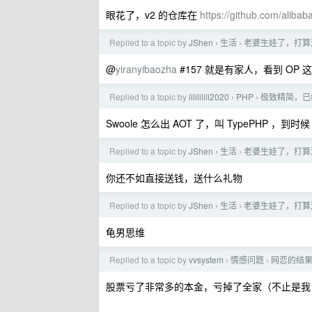
眼花了，v2 的仓库在
https://github.com/alibab
Replied to a topic by
JShen
生活
老婆生娃了，打算
›
›
@
yiranyibaozha
#157 就是有家人，看到 OP
Replied to a topic by
lilililili2020
PHP
极致精简，已经
›
›
Swoole 怎么出 AOT 了，叫 TypePHP ，到时候
Replied to a topic by
JShen
生活
老婆生娃了，打算
›
›
你还不如直接送钱，送什么礼物
Replied to a topic by
JShen
生活
老婆生娃了，打算
›
›
龟男思维
Replied to a topic by
vvsystem
情感问题
网恋的结
›
›
股票亏了非常多的本金，亏掉了全家（不止是我