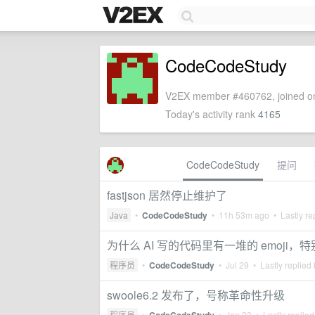
CodeCodeStudy
V2EX member #460762, joined on
Today's activity rank
4165
CodeCodeStudy
提问
fastjson 居然停止维护了
Java
•
CodeCodeStudy
•
11h 53m ago
• Lastly re
为什么 AI 写的代码里有一堆的 emoji
程序员
•
CodeCodeStudy
•
Jul 29
• Lastly replied
swoole6.2 发布了，号称革命性升级
程序员
•
•
Jan 23
• Lastly replie