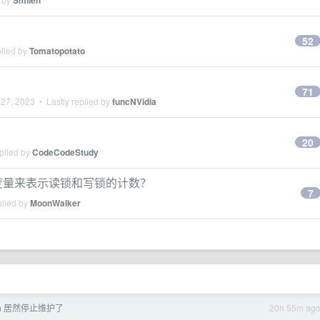
Smileh
52
plied by
Tomatopotato
71
 27, 2023
• Lastly replied by
funcNVidia
20
plied by
CodeCodeStudy
k 用一个变量来表示读锁和写锁的计数？
7
plied by
MoonWalker
json 居然停止维护了
20h 55m ag