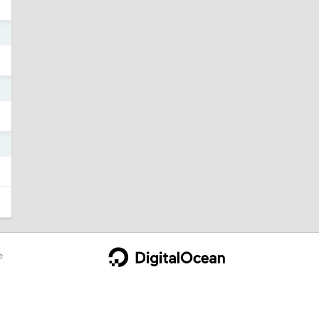
9
9
9
e