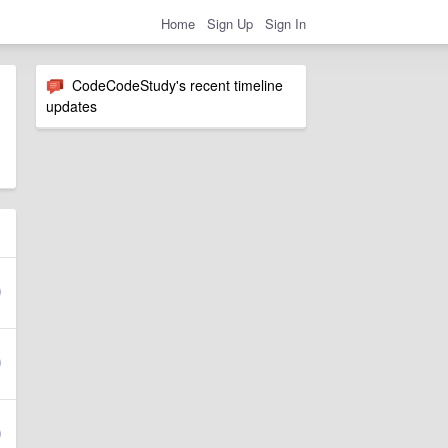
Home
Sign Up
Sign In
CodeCodeStudy's recent timeline
updates