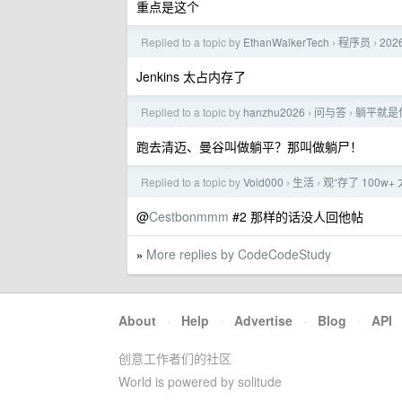
重点是这个
Replied to a topic by
EthanWalkerTech
程序员
202
›
›
Jenkins 太占内存了
Replied to a topic by
hanzhu2026
问与答
躺平就是
›
›
跑去清迈、曼谷叫做躺平？那叫做躺尸！
Replied to a topic by
Void000
生活
观“存了 100w
›
›
@
Cestbonmmm
#2 那样的话没人回他帖
More replies by CodeCodeStudy
»
About
·
Help
·
Advertise
·
Blog
·
API
创意工作者们的社区
World is powered by solitude