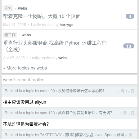
外包
•
webs
帮着克隆一个网站，大概 10 个页面
4
May 13, 2025 • Lastly replied by
harryge
酷工作
•
webs
垂直行业头部服务商 找高级 Python 运维工程师
13
（全栈）
Apr 27, 2025 • Lastly replied by
webs
More topics by webs
»
webs's recent replies
Replied to a topic by mrlmh00
没见过像腾讯云这么恶心的厂
7 月 19 日
›
楼主应该没用过 aliyun
Replied to a topic by sport123
武汉有个免费就业培训，有无坑？
7 月 6 日
›
不坑难道是为奉献社会？
Replied to a topic by TAKETODAY
[求职] [成都/远程] Java | Spring 源码
4 月
›