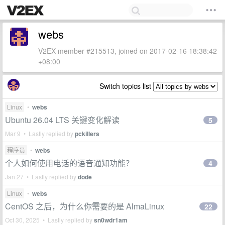
webs
V2EX member #215513, joined on 2017-02-16 18:38:42
+08:00
Switch topics list
Linux
•
webs
Ubuntu 26.04 LTS 关键变化解读
5
Mar 9 • Lastly replied by
pckillers
程序员
•
webs
个人如何使用电话的语音通知功能？
4
Jan 27 • Lastly replied by
dode
Linux
•
webs
CentOS 之后，为什么你需要的是 AlmaLinux
22
Oct 30, 2025 • Lastly replied by
sn0wdr1am