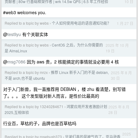
10 日
贡献者 | 80w 行基础框架作者 | wrk 14.5w QPS | 6.5 年工作经验
#web3 welcomes you.
Replied to a topic by webs
个人如何使用电话的语音通知功能？
1 月 27 日
›
@
testliyu
有个关联实体
Replied to a topic by webs
CentOS 之后，为什么你需要的
2025 年 10 月
›
19 日
是 AlmaLinux
@
msg7086
因为 aws 贵，2 核能搞定的事情就没必要用 4 核
Replied to a topic by mrzx
推荐 Linux 新手入门的不是 debian,
2025 年 8 月
›
30 日
不是 arch,也不是 ubuntu
对于入门新兽，我一直推荐用 DEBIAN ，楼 zhu 看清楚，别写错
了。。。 这个发型版对新人而言，是性价比最高的
Replied to a topic by 13240284671
鸿蒙应用开发者激励计划
2025 年 8 月
›
28 日
2025,互相体验
行业百，草枯的子，品牌也是百草枯吗
2025
Replied to a topic by rosebush373
兄弟们真的是被气炸了，亚马逊香
›