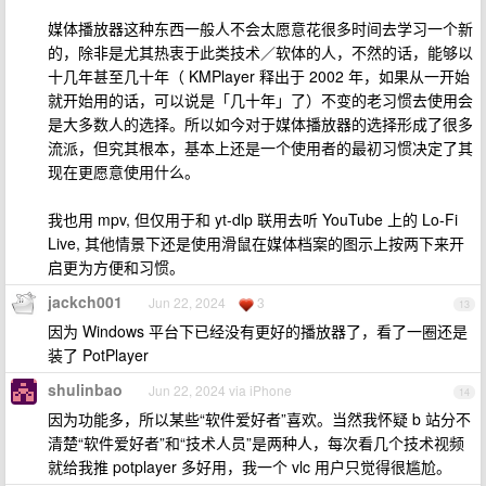
媒体播放器这种东西一般人不会太愿意花很多时间去学习一个新
的，除非是尤其热衷于此类技术／软体的人，不然的话，能够以
十几年甚至几十年（ KMPlayer 释出于 2002 年，如果从一开始
就开始用的话，可以说是「几十年」了）不变的老习惯去使用会
是大多数人的选择。所以如今对于媒体播放器的选择形成了很多
流派，但究其根本，基本上还是一个使用者的最初习惯决定了其
现在更愿意使用什么。
我也用 mpv, 但仅用于和 yt-dlp 联用去听 YouTube 上的 Lo-Fi
Live, 其他情景下还是使用滑鼠在媒体档案的图示上按两下来开
启更为方便和习惯。
jackch001
Jun 22, 2024
3
13
因为 Windows 平台下已经没有更好的播放器了，看了一圈还是
装了 PotPlayer
shulinbao
Jun 22, 2024 via iPhone
14
因为功能多，所以某些“软件爱好者”喜欢。当然我怀疑 b 站分不
清楚“软件爱好者”和“技术人员”是两种人，每次看几个技术视频
就给我推 potplayer 多好用，我一个 vlc 用户只觉得很尴尬。