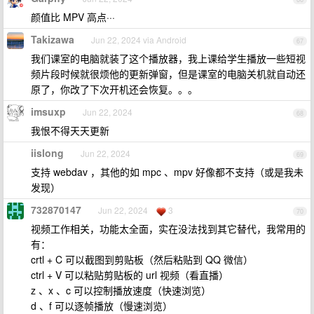
颜值比 MPV 高点···
Takizawa
Jun 22, 2024 via Android
67
我们课室的电脑就装了这个播放器，我上课给学生播放一些短视
频片段时候就很烦他的更新弹窗，但是课室的电脑关机就自动还
原了，你改了下次开机还会恢复。。。
imsuxp
Jun 22, 2024
68
我恨不得天天更新
iislong
Jun 22, 2024
69
支持 webdav ，其他的如 mpc 、mpv 好像都不支持（或是我未
发现）
732870147
Jun 22, 2024
3
70
视频工作相关，功能太全面，实在没法找到其它替代，我常用的
有：
crtl + C 可以截图到剪贴板（然后粘贴到 QQ 微信）
ctrl + V 可以粘贴剪贴板的 url 视频（看直播）
z 、x 、c 可以控制播放速度（快速浏览）
d 、f 可以逐帧播放（慢速浏览）