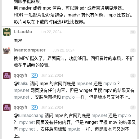
到顺手挺麻烦。
用 madvr 或者 mpc 渲染，可以转 sdr 或者直通到显示器。
HDR 一般影片没办法避免，madvr 转也有问题，mpc 比较好。
影片可以在下载的时候选非杜比视界。
LiLaoMo
Jun 22, 2024
34
mpv
iwantcomputer
Jun 22, 2024
35
换 MPV 挺久了，界面简洁，功能够用。回归看片的本质，不折
腾花里胡哨的设置。
qqqyh
Jun 22, 2024
OP
36
@
haiku
请问 mpv 的官网到底是
mpv.net
还是
mpv.io
？
mpv.net
网页没有任何内容，但是 winget 里搜 mpv 的结果又有
mpv.net
，安装后图标和
mpv.io
一样，但是版本号又对不上。
qqqyh
Jun 22, 2024
OP
37
@
tuimaochang
请问 mpv 的官网到底是
mpv.net
还是
mpv.io
？
mpv.net
网页没有任何内容，但是 winget 里搜 mpv 的结果又
有
mpv.net
，安装后图标和
mpv.io
一样，但是版本号又对不
上。