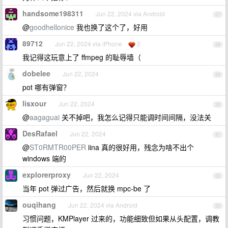
handsome198311
Jun 22, 2024 via Android
27
@
goodhellonice
我也换了这个了，好用
89712
Jun 22, 2024 via iPhone
2
28
我记得这玩意上了 ffmpeg 的耻辱墙（
dobelee
Jun 22, 2024
29
pot 哪有弹窗？
lisxour
Jun 22, 2024
30
@
aagaguai
关不掉吧，我怎么记得只能调时间间隔，没法关
DesRafael
Jun 22, 2024
31
@
ST0RMTR00PER
iina 真的很好用，残念为啥不出个
windows 端的
explorerproxy
Jun 22, 2024
32
当年 pot 弹过广告，然后就换 mpc-be 了
ouqihang
Jun 22, 2024 via Android
33
习惯问题，KMPlayer 过来的，功能细致但如果从头配置，调教