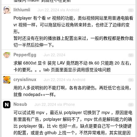
lithiumii
Jun 22, 2024 via Android
52
Potplayer 有个看 vr 视频的功能，类似视频网站里用普通电脑看
vr 视频一样，可以拖鼠标让视角转来转去，也修正了边缘的变
形。
暂时还没有在别的播放器上配置出来过，一般的教程都是教你裁
切一半然后拉伸一下。
PepperEgg
Jun 22, 2024
53
求解 6800xt 显卡 装完 LAV 竟然跑不动 8k 60 只能跑 20 左右，
卡的要死。。。tab 页面里面显示调用感觉没啥问题
crysislinux
Jun 22, 2024 via Android
54
用的人多说明别的不能打啊，各有各的硬伤。再贬低它也没用，
就像 nodepad++一样。
Nosub
Jun 22, 2024 via iPhone
55
可以试试用 mpv ，最近从 potplayer 切换到了 mpv ，原因是电
影里面有广告，potplayer 解码不了，mpv 优点是解码能力的确
比 potplayer 强，比 vlc 也好一点，缺点是要自己写一个快捷键
的配置，或是去 github 上找一个，不然异常难用，其实就是因