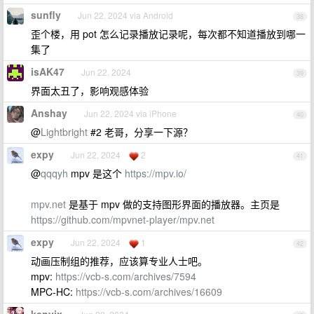
sunfly
Jun 22, 2024 via Android
38
歪个楼，用 pot 怎么记录播放记录呢，每次都不知道播放到哪一
集了
isAK47
Jun 22, 2024
39
界面太丑了，影响观感体验
Anshay
Jun 22, 2024 via iPhone
40
@
Lightbright
#2 老哥，分享一下源？
expy
Jun 22, 2024
2
41
@
qqqyh
mpv 是这个
https://mpv.io/
mpv.net
是基于 mpv 做的支持图形界面的播放器。主页是
https://github.com/mpvnet-player/mpv.net
expy
Jun 22, 2024
1
42
动画压制组的推荐，应该算专业人士吧。
mpv:
https://vcb-s.com/archives/7594
MPC-HC:
https://vcb-s.com/archives/16609