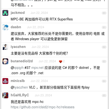
马不相及。。。
jackmod
Jun 22, 2024
80
MPC-BE 再加插件可以用 RTX SuperRes
dasbn
Jun 22, 2024
81
建议放弃，大家推荐的长处不是你需要的，使用自带的 电影 或
者 Windows player 可以避免更新弹窗
iyaozhen
Jun 22, 2024
82
主要是没有竞品呀 大家推荐个别的呢？
butanediol2d
Jun 22, 2024
2
83
@
qqqyh
#37
mpv.net
应该说的是 C# 的那个 dotnet ，不是
.com .org 的那个 .net
minicslb
Jun 22, 2024
84
@
iyaozhen
VLC ，甚至部分极端情况下直接用 ffplay
hGaHLRyC
Jun 23, 2024
85
我还是喜欢用 mpc-hc
https://github.com/clsid2/mpc-hc/releases