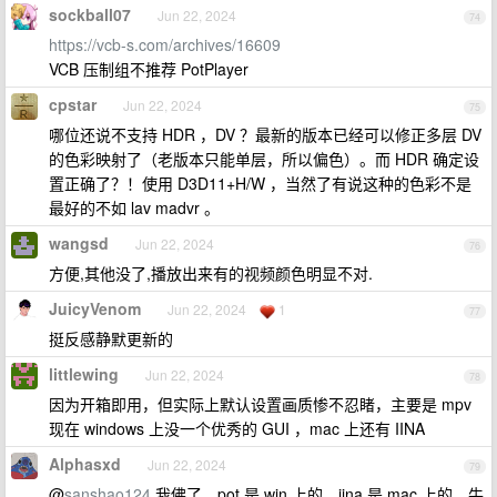
sockball07
Jun 22, 2024
74
https://vcb-s.com/archives/16609
VCB 压制组不推荐 PotPlayer
cpstar
Jun 22, 2024
75
哪位还说不支持 HDR ，DV ？最新的版本已经可以修正多层 DV
的色彩映射了（老版本只能单层，所以偏色）。而 HDR 确定设
置正确了？！使用 D3D11+H/W ，当然了有说这种的色彩不是
最好的不如 lav madvr 。
wangsd
Jun 22, 2024
76
方便,其他没了,播放出来有的视频颜色明显不对.
JuicyVenom
Jun 22, 2024
1
77
挺反感静默更新的
littlewing
Jun 22, 2024
78
因为开箱即用，但实际上默认设置画质惨不忍睹，主要是 mpv
现在 windows 上没一个优秀的 GUI ，mac 上还有 IINA
Alphasxd
Jun 22, 2024
79
@
sanshao124
我佛了，pot 是 win 上的，iina 是 mac 上的，牛