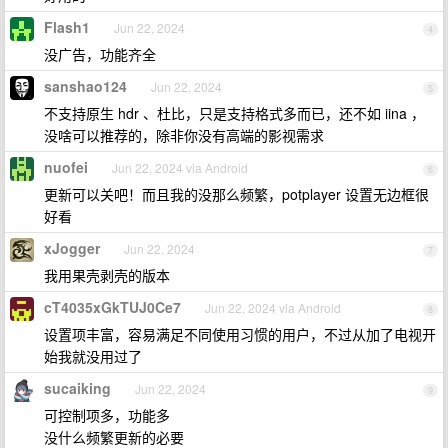
Flash1
Jun 22, 2024
4
没广告，功能齐全
sanshao124
Jun 22, 2024
5
不支持原生 hdr 、杜比，只是支持格式多而已，还不如 iina ，
没啥可以推荐的，除非你没有高端的影视需求
nuofei
Jun 22, 2024 via Android
6
更新可以关吧！而且我的没那么频繁，potplayer 设置无边框很
好看
xJogger
Jun 22, 2024
7
我用果壳剥壳的版本
cT4035xGkTUJ0Ce7
Jun 22, 2024 via Android
8
设置项丰富，容易满足不同使用习惯的用户，不过从加了电视开
始我就没用过了
sucaiking
Jun 22, 2024
9
可控制项多，功能多
没什么频繁更新的必要