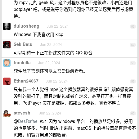
为 mpv 走的 geek 风，这个对程序员也不是很难，小白还是用
potplayer 吧，或是说等你遇到问题你已经无法忍受后再考虑替
换。
duluosheng
Jun 22, 2024
56
Windows 下我喜欢用 klcp
SekiBetu
Jun 22, 2024
57
可以期待一下正在新建文件夹的 QQ 影音
frankilla
Jun 22, 2024
58
软件除了官网还可以去吾爱破解看看。
Ethan24067
Jun 22, 2024
59
只有我一个人觉得 mpv 这个播放器真的很好看吗？颜值感觉真
没别的能打了，而且定制包或者自定义，甚至打开也一样直接
用，PotPlayer 实在是臃肿，搞那么多参数，真看不明白
steveshi
Jun 22, 2024
60
@
DesRafael
#31 因为 windows 平台上的播放器足够多，好用
的也足够多，当时 IINA 出来前，macOS 上的播放器简直是惨不
忍睹，稍微好用点的都收费。