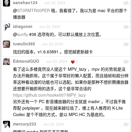
sanshao124
Jun 22, 2024
47
@
ST0RMTR00PER
哦，我看错了，我以为是 mac 平台的那个
播放器
idragonet
Jun 22, 2024
48
@
sunfly
#38 选项有的，可以默认播放上次位置。
tuwulin365
Jun 22, 2024
49
找旧的版本，v1.6.63891 。感觉越更新越卡
EdmondGUO
Jun 22, 2024
2
50
看了这么多楼竟然没人提这个 MPV_lazy ，mpv 的劣势就是没
办法开箱即用，这个属于非常好的懒人配置，而且插帧和超分辨
率这种看动漫的功能也可以选配。如果你是那种不想折腾播放器
还想要开箱即用的选手，这个是非常合适的
https://github.com/hooke007/MPV_lazy
另外还有一个 PC 影音播放器的分支就是 madvr ，不过我不推
荐配 potplayer ，现在越来越垃圾了，楼上有人推荐的 K-Lite
Codec 是个不错的方式，是以 MPC-HC 为基底的。
mercury233
Jun 22, 2024
51
借楼问 madvr 到底在不在更新