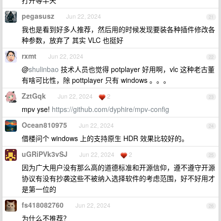
打开等半天
pegasusz
Jun 22, 2024
21
我也是看到好多人推荐，然后用的时候发现要装各种插件修改各
种参数，放弃了 其实 VLC 也挺好
rxmt
Jun 22, 2024
22
@
shulinbao
技术人员也觉得 potplayer 好用啊，vlc 这种老古董
有啥可比性，除 pottplayer 只有 windows 。。。
ZztGqk
Jun 22, 2024
2
23
mpv yse!
https://github.com/dyphire/mpv-config
Ocean810975
Jun 22, 2024
24
借楼问个 windows 上的支持原生 HDR 效果比较好的。
uGRiPVk3vSJ
Jun 22, 2024
2
25
因为广大用户没有那么高的道德标准和开源信仰，遵不遵守开源
协议有没有抄袭这些不被纳入选择软件的考虑范围，好不好用才
是第一位的
fs418082760
Jun 22, 2024
26
为什么不推荐？