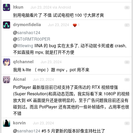
ltkun
Jun 23, 2024 via Android
86
别用电脑看片了 不值 试试电视吧 100 寸大屏才爽
drymonfidelia
Jun 23, 2024
1
87
@
sanshao124
@
ST0RMTR00PER
@
littlewing
IINA 的 bug 实在太多了, 动不动就卡死或者 crash,
不如直接用 mpv, 就是打开不方便
qfchannel
Jun 23, 2024
88
我用 k-lite （ mpc ）跟 mpv ，pot 用不来
Aicnal
Jun 23, 2024
89
PotPlayer 最新版目前已经支持了英伟达的 RTX 视频增强
(Super Resolution)和高动态范围，我实际看下来 1080P 的视频
放大到 4K 画面提升还是很明显的，至于广告问题我目前还没有
碰到过。而且 PotPlayer 还有其他的一些补帧插件，占用率也很
不错
korvin
Jun 23, 2024
90
@
sanshao124
#5 5 月更新的版本好像支持杜比了