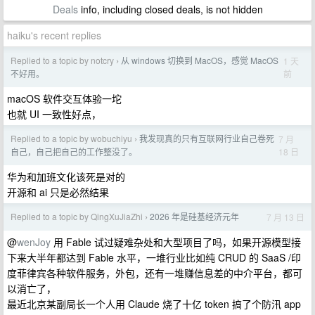
Deals
info, including closed deals, is not hidden
haiku's recent replies
Replied to a topic by notcry
从 windows 切换到 MacOS，感觉 MacOS
1 天
›
前
不好用。
macOS 软件交互体验一坨
也就 UI 一致性好点，
Replied to a topic by wobuchiyu
我发现真的只有互联网行业自己卷死
7 月
›
18 日
自己，自己把自己的工作整没了。
华为和加班文化该死是对的
开源和 ai 只是必然结果
Replied to a topic by QingXuJiaZhi
2026 年是硅基经济元年
7 月 13 日
›
@
wenJoy
用 Fable 试过疑难杂处和大型项目了吗，如果开源模型接
下来大半年都达到 Fable 水平，一堆行业比如纯 CRUD 的 SaaS /印
度菲律宾各种软件服务，外包，还有一堆赚信息差的中介平台，都可
以消亡了，
最近北京某副局长一个人用 Claude 烧了十亿 token 搞了个防汛 app