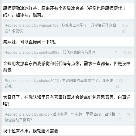
康师傅劲凉冰红茶，原来还有个雀巢冰爽茶（好像也是康师傅代工
的），加冰块，很爽。
Replied to a topic by wansan109
妹妹考上大学了，升学宴送什么合
3 天
›
前
适？求建议
亲妹妹，可以直接问一下吧。
Replied to a topic by southcat996
低代码真的有前景吗
7 月 30 日
›
金蝶用友那套东西我感觉和低代码有点像，需求一直都有，但是没啥
前景。
Replied to a topic by shalou8023
老婆同事的母亲去世了，该不该
7 月 28
›
日
送礼
太奇怪了，在我认知里只有喜事红事才会给点红包意思意思，白事送
啥？
Replied to a topic by sickoo
差不多满一年车龄，里程 2w8，四轮换
7 月 25
›
日
位需要动平衡吗？
换个位置不用，换轮胎才需要