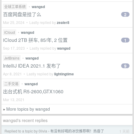
全球工单系统
•
wangsd
百度网盘是挂了么
2
Mar 25, 2024 • Lastly replied by
zealer8
iCloud
•
wangsd
iCloud 2TB 拼车, 85/年, 2 位置
1
Sep 17, 2023 • Lastly replied by
wangsd
JetBrains
•
wangsd
IntelliJ IDEA 2021.1 发布了
9
Apr 8, 2021 • Lastly replied by
lightingtime
二手交易
•
wangsd
出台式机 R5-2600,GTX1060
Mar 13, 2021
More topics by wangsd
»
wangsd's recent replies
Replied to a topic by 0livia
有没有好喝的冰饮推荐啊！热昏了
1 天前
›