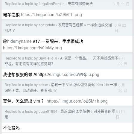
Replied to a topic by forgottenPerson
电车有哪些玩法
7 月 11 日
›
电车之狼
https://i.imgur.com/io2SM1h.png
Replied to a topic by aptupdate
发现智驾已经和人一样会造成交通
6 月 22
›
日
拥堵了
@
hidemyname
#17 一觉醒来，手术很成功
https://i.imgur.com/Iy0taMy.png
Replied to a topic by SayHelloHi
AI 就是一个毒品，一天不用就感觉不
6 月
›
22 日
舒坦，有老铁有同样的感觉吗？
我也想狠狠的做 AIhttps://
i.imgur.com/duWRpIu.png
Replied to a topic by kekxv
请教一下 VIM 怎么做到类似 idea ide 一样
6 月
›
20 日
识别函数，自动跳转，查看引用？
豆包，怎么退出 vim ？
https://i.imgur.com/io2SM1h.png
Replied to a topic by quan01994
最近出的 国务院关于对外投资的规
6 月 1
›
日
定
不让投吗