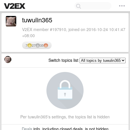
tuwulin365
V2EX member #197910, joined on 2016-10-24 10:41:47
+08:00
7
27
35
Switch topics list
Per tuwulin365's settings, the topics list is hidden
Deals
info, including closed deals, is not hidden