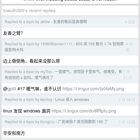
tuwulin365's recent replies
Replied to a topic by aklllw
友善的售后是真慢啊
4 天前
›
友善之臂？
Replied to a topic by 199808lanlan1111
600 读 150 散光 1.74 智锐厚
4 天
›
前
度影响大吗
边上做倒角，看起来没那么厚
Replied to a topic by myTrip
一直嗳气，感觉肚子里有气，很难受，有
7 月
›
31 日
有经验的 v 友吗，嗳气俩月了
@
gpt5
#17 暖气嘛，谁不认识
https://i.imgur.com/Iy0taMy.png
Replied to a topic by kkcling
Linux 侵入 windows
7 月 28 日
›
linux 发现 windows 漏洞
https://i.imgur.com/duWRpIu.png
Replied to a topic by KongLiu
广发纳指 F 类也限额到 100 了
7 月 12 日
›
华安和南方