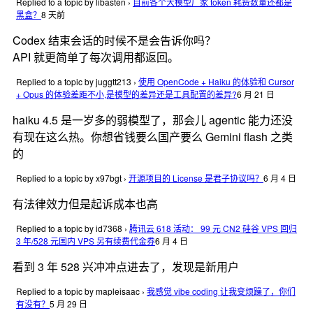
Replied to a topic by libasten
›
目前各个大模型厂家 token 耗费数量还都是
黑盒？
8 天前
Codex 结束会话的时候不是会告诉你吗？
API 就更简单了每次调用都返回。
Replied to a topic by juggtt213
›
使用 OpenCode + Haiku 的体验和 Cursor
+ Opus 的体验差距不小,是模型的差异还是工具配置的差异?
6 月 21 日
haiku 4.5 是一岁多的弱模型了，那会儿 agentic 能力还没
有现在这么热。你想省钱要么国产要么 Gemini flash 之类
的
Replied to a topic by x97bgt
›
开源项目的 License 是君子协议吗？
6 月 4 日
有法律效力但是起诉成本也高
Replied to a topic by id7368
›
腾讯云 618 活动： 99 元 CN2 硅谷 VPS 回归
3 年/528 元国内 VPS 另有续费代金券
6 月 4 日
看到 3 年 528 兴冲冲点进去了，发现是新用户
Replied to a topic by mapleisaac
›
我感觉 vibe coding 让我变烦躁了，你们
有没有？
5 月 29 日