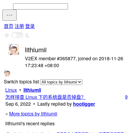
首页
注册
登录
lithiumii
V2EX member #365877, joined on 2018-11-26
17:23:48 +08:00
Switch topics list
Linux
•
lithiumii
9
怎样排查 Linux 下的系统盘是否掉盘？
Sep 6, 2022 • Lastly replied by
hootigger
»
More topics by lithiumii
lithiumii's recent replies