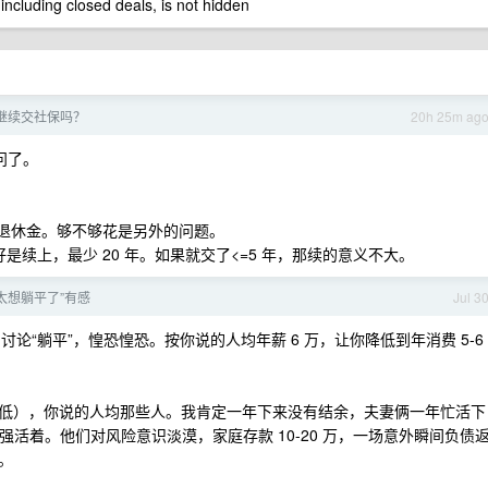
 including closed deals, is not hidden
继续交社保吗？
20h 25m ag
问了。
有退休金。够不够花是另外的问题。
好是续上，最少 20 年。如果就交了<=5 年，那续的意义不大。
+ 太想躺平了”有感
Jul 3
我们讨论“躺平”，惶恐惶恐。按你说的人均年薪 6 万，让你降低到年消费 5-6
低），你说的人均那些人。我肯定一年下来没有结余，夫妻俩一年忙活下
勉强活着。他们对风险意识淡漠，家庭存款 10-20 万，一场意外瞬间负债
。