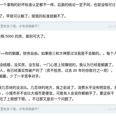
一个事物的好坏标准认定都不一样，后面的结论一定不同，也就没啥可讨
强多了，早就可以躺了，按我的标准就躺不了。
手里有多少钱，才有资格躺平？
Jul 3
是租 5000 的房，差别可大了。
躺平==你的躺赢，财务自由。如果按三和大神那过法我是不会躺的。。每个
没结婚，没买房，没生娃，一门心思上班赚钱的，我认为已经是躺赢了，
，有已经事实性破产的了（资不抵债，过去 20 年的存款付之一炬），
后躺赢，少了一半竞争对手。
然跟几百块的没法比。几百块的地方，我之前说了，消费水平没有明显低，
one ，小城市并不会比大城市更便宜。可能有人会说你都躺平了，要这些干
吃了上顿想下顿。。不过那又是另一个问题了。
手里有多少钱，才有资格躺平？
Jul 3