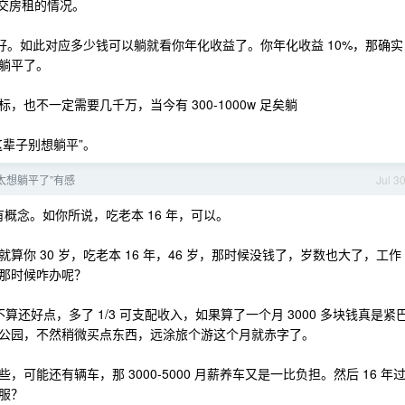
要交房租的情况。
越好。如此对应多少钱可以躺就看你年化收益了。你年化收益 10%，那确实
能躺平了。
也不一定需要几千万，当今有 300-1000w 足矣躺
辈子别想躺平”。
+ 太想躺平了”有感
Jul 3
有概念。如你所说，吃老本 16 年，可以。
我就算你 30 岁，吃老本 16 年，46 岁，那时候没钱了，岁数也大了，工作
那时候咋办呢？
算还好点，多了 1/3 可支配收入，如果算了一个月 3000 多块钱真是紧
公园，不然稍微买点东西，远涂旅个游这个月就赤字了。
能还有辆车，那 3000-5000 月薪养车又是一比负担。然后 16 年
服？