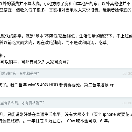
租以外的消费并不算太高，小地方除了房租和本地产的东西以外其他也并不
显便宜，但收入低了很多，其实相对当地收入来说很贵。我抱着捡便宜的
人默认的躺平，就是“基本”不降低/适当降低，生活质量的情况下，不上班
着以前吃大雨大肉，现在改吃猪肉，而不是改和肉汤，吃草。
神，
人都可以躺平，可那有意义？大家可愿意？
们碰到的第一台电脑是啥？
Jul 3
了。我们当年 win95 40G HDD 都贵得要死。第二台电脑是 xp
手里有多少钱，才有资格躺平？
Jul 3
算房租，只能说刚好处在普通生活水平。没有大额支出（买个 iphone 就要花 
途旅游，。一年打底 6 万左右。100w 吃本金可以 16 年。