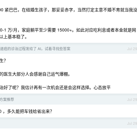
000 紧巴巴，在结婚生孩子，那妥妥赤字，当然打定主意不婚不育就当我
0-1 万/月，家庭躺平至少需要 15000+。如此对应吃利息或者本金就是网
 万以上基本稳了。
食道癌的诊治过程发给了 AI，试着寻找些答案
Jul 2
生？
的医生大部分人会感谢自己运气爆棚。
治好了呢？我估计再有一次机会还是会这样选择。心态放平
方案推荐
Jul 2
100 ，多久能把车钱给省出来？
Jul 2