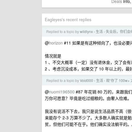
Deals
info,
Eagleyes's recent replies
Replied to a topic by
wildlynx
生活
失业后，你们会
›
›
@
horizon
#11 如果是有这种倾向了，也没必要
情况就是
1 、不交大概率（一定）没有退休金，交了会
2 、考虑沉没成本，如果交了 10 年以上的，最
Replied to a topic by
Void000
生活
观“存了 100w
›
›
@
nuomi196500
#87 年花销 80 万的，来跟
万你可愿意？毕竟是吃过细粮的。由奢入俭难。
我没有说活不下去，我只是说生活品质不高（很
来能存个 2-3 万算不少了。大多数人确实就是
贫，但他们可能不在乎。他们确实没法躺平的。