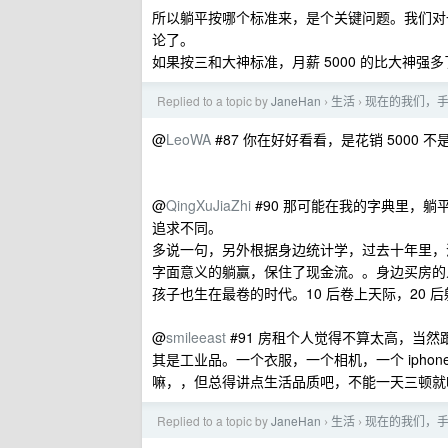
所以躺平按哪个标准来，是个关键问题。我们对
论了。
如果按三和大神标准，月薪 5000 的比大神
Replied to a topic by
JaneHan
生活
现在的我们，
›
›
@
LeoWA
#87 你在好好看看，是花销 5000 不
@
QingXuJiaZhi
#90 那可能在我的字典里，
追求不同。
多说一句，另外根据身边统计学，过去十年里，
字面意义的躺赢，保住了现金流。。身边买房的人
孩子也生在最卷的时代。10 后卷上天际，20 
@
smileeast
#91 房租个人觉得不算太高，当
其是工业品。一个衣服，一个相机，一个 iph
嘛，，但总得讲点生活品质吧，不能一天三顿就
Replied to a topic by
JaneHan
生活
现在的我们，
›
›