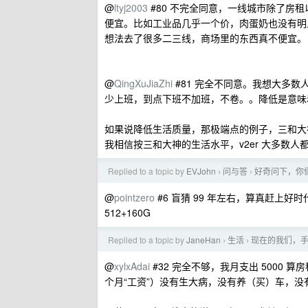
@
ltyj2003
#80 不完全同意，一线城市除了房
便宜。比如工业品几乎一个价，肉蛋奶也没有明
想法去了很多二三线，商场里的东西真不便宜。
@
QingXuJiaZhi
#81 完全不同意。我想大多数
少上班，到点下班不加班，不卷。。降低是意味
如果说降低生活质量，那极端点的例子，三和大
我相信按三和大神的生活水平，v2er 大多数
Replied to a topic by
EVJohn
问与答
好奇问下，你
›
›
@
pointzero
#6 盲猜 99 年左右，算真赶上好时代
512+160G
Replied to a topic by
JaneHan
生活
现在的我们，
›
›
@
xylxAdai
#32 完全不够，我月支出 5000 
个月“工资”）没有生大病，没有养（买）车，没有远