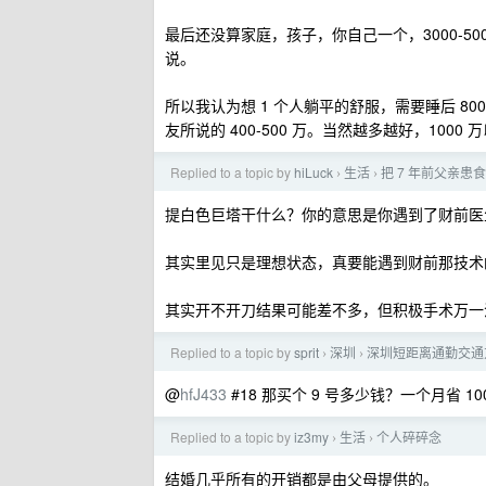
最后还没算家庭，孩子，你自己一个，3000-5
说。
所以我认为想 1 个人躺平的舒服，需要睡后 800
友所说的 400-500 万。当然越多越好，1000
Replied to a topic by
hiLuck
生活
把 7 年前父亲患
›
›
提白色巨塔干什么？你的意思是你遇到了财前医
其实里见只是理想状态，真要能遇到财前那技术
其实开不开刀结果可能差不多，但积极手术万一
Replied to a topic by
sprit
深圳
深圳短距离通勤交通
›
›
@
hfJ433
#18 那买个 9 号多少钱？一个月省 
Replied to a topic by
iz3my
生活
个人碎碎念
›
›
结婚几乎所有的开销都是由父母提供的。