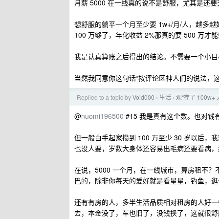
月薪 5000 在一线真的说不是舒服，尤其是还
想舒服的躺平一个月至少要 1w+/月/人，越多
100 万够了，年化收益 2%那真的要 500 万才
我是认真算账之后得出的结论。不需要一个小目标，
当然我同意你这句话“按评论区神人们的说法，这
Replied to a topic by
Void000
生活
观“存了 100w
›
›
@
nuomi196500
#15 我是真有这个数。也对钱
但一般白手起家攒到 100 万至少 30 岁以后，
也没人要，岁数大身体还容易出毛病还要看病，
在说，5000 一个月，在一线城市，算房租不？不
巴的，除非你每天的爱好就是看星星，钓鱼，逛
还有有房的人，多半生活品质相对租房的人好一些，可
去，本金没了，车也旧了，没钱换了，这就很舒