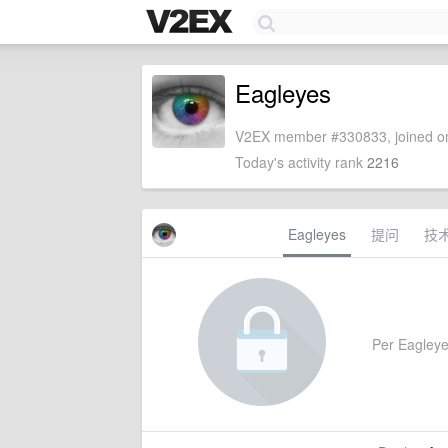
Eagleyes
V2EX member #330833, joined on
Today's activity rank
2216
Eagleyes
提问
技
Per Eagleyes'