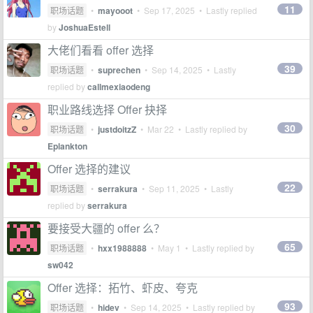
11
职场话题
•
mayooot
•
Sep 17, 2025
• Lastly replied
by
JoshuaEstell
大佬们看看 offer 选择
39
职场话题
•
suprechen
•
Sep 14, 2025
• Lastly
replied by
callmexiaodeng
职业路线选择 Offer 抉择
30
职场话题
•
justdoitzZ
•
Mar 22
• Lastly replied by
Eplankton
Offer 选择的建议
22
职场话题
•
serrakura
•
Sep 11, 2025
• Lastly
replied by
serrakura
要接受大疆的 offer 么？
65
职场话题
•
hxx1988888
•
May 1
• Lastly replied by
sw042
Offer 选择：拓竹、虾皮、夸克
93
职场话题
•
hidev
•
Sep 14, 2025
• Lastly replied by