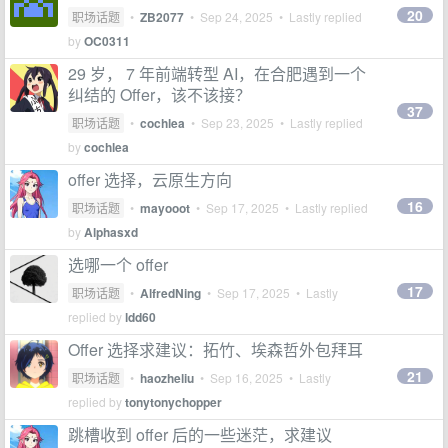
20
职场话题
•
ZB2077
•
Sep 24, 2025
• Lastly replied
by
OC0311
29 岁， 7 年前端转型 AI，在合肥遇到一个
纠结的 Offer，该不该接？
37
职场话题
•
cochlea
•
Sep 23, 2025
• Lastly replied
by
cochlea
offer 选择，云原生方向
16
职场话题
•
mayooot
•
Sep 17, 2025
• Lastly replied
by
Alphasxd
选哪一个 offer
17
职场话题
•
AlfredNing
•
Sep 17, 2025
• Lastly
replied by
ldd60
Offer 选择求建议：拓竹、埃森哲外包拜耳
21
职场话题
•
haozheliu
•
Sep 16, 2025
• Lastly
replied by
tonytonychopper
跳槽收到 offer 后的一些迷茫，求建议