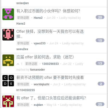
sxiaojian
有入职过币圈的小伙伴吗？体感如何？
20
职场话题
•
Hans2
•
Jun 29
• Lastly replied by
Hans2
Offer 抉择，没想到有一天我也可以有选
择..
15
职场话题
•
vpao233
•
Jun 24
• Lastly replied by
seeu2ex
应届 offer 该如何选，求助（迷茫）
13
1
职场话题
•
1300296933
•
Jun 22
• Lastly
replied by
famanoder
薪资不达预期的 offer 要不要暂时先接着
2
职场话题
•
worldqiuzhi
•
Jun 2
• Lastly replied by
h1104350235
有 offer 了，但是口头答应后还能谈薪吗？
25
职场话题
•
xujdan
•
May 14
• Lastly replied by