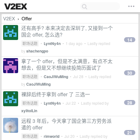
V2EX
Offer
›
还有高手? 本来决定去深圳了, 又接到一个
国企 offer, 怎么选?
14
职场话题
•
LyntNy4n
•
1 day ago
• Lastly replied
by
shachengpo
拿了一个 offer，但是不太满意，有点不太
想去，但是又不想继续投简历面试了
30
职场话题
•
CaoJiWuMing
•
Jul 28
• Lastly replied
by
CaoJiWuMing
裸辞后终于拿到 offer 了 三选一
28
职场话题
•
LyntNy4n
•
Jul 22
• Lastly replied by
xylitolLin
远程 3 年后，今天拿了国企第三方劳务派
遣的 offer
21
职场话题
•
rimworld
•
Jul 20
• Lastly replied by