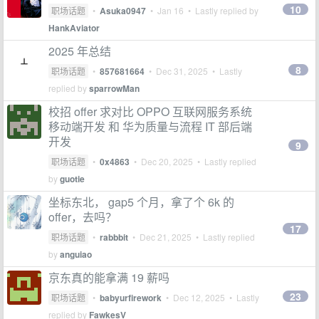
10
职场话题
•
Asuka0947
•
Jan 16
• Lastly replied by
HankAviator
2025 年总结
8
职场话题
•
857681664
•
Dec 31, 2025
• Lastly
replied by
sparrowMan
校招 offer 求对比 OPPO 互联网服务系统
移动端开发 和 华为质量与流程 IT 部后端
开发
9
职场话题
•
0x4863
•
Dec 20, 2025
• Lastly replied
by
guotie
坐标东北， gap5 个月，拿了个 6k 的
offer，去吗？
17
职场话题
•
rabbbit
•
Dec 21, 2025
• Lastly replied
by
anguiao
京东真的能拿满 19 薪吗
23
职场话题
•
babyurfirework
•
Dec 12, 2025
• Lastly
replied by
FawkesV