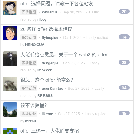
offer 选择问题，请教一下各位站友
20
职场话题
•
Wh0amis
•
Sep 30, 2025
• Lastly
replied by
niboy
26 应届 offer 选择求建议
14
职场话题
•
flyingpige
•
Oct 1, 2025
• Lastly replied
by
HENQIGUAI
大佬们给点意见，关于一个 web3 的 offer
28
职场话题
•
denganjia
•
Sep 28, 2025
• Lastly
replied by
imokkkk
很急，这个 offer 能拿么？
94
职场话题
•
userKamtao
•
Sep 27, 2025
• Lastly
replied by
RRRSSS
该不该提桶？
49
职场话题
•
likeme
•
Sep 27, 2025
• Lastly replied
by
mrzhu
offer 三选一，大佬们支支招