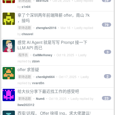
29
职场话题
•
dxd1626
•
Oct 28, 2025
• Lastly replied
by
x1n04
拿了个深圳两年前端降薪 offer，南山 7k
，接吗
79
职场话题
•
zhengfan2016
•
Mar 16
• Lastly replied
by
chouvel
感觉 AI Agent 就是写写 Prompt 接一下
LLM API 而已
3
程序员
•
CallMeHoney
•
Oct 19, 2025
• Lastly
replied by
zizon
offer 求答疑
2
职场话题
•
chenlight664
•
Oct 17, 2025
• Lastly
replied by
vvard3n
给大伙分享下最近找工作的感受吧
23
职场话题
•
Num6
•
Oct 19, 2025
• Lastly replied by
liww202312
西安/远程， Offer 抉择 ing，求大佬建议/