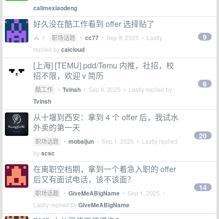
callmexiaodeng
好久没在酷工作看到 offer 选择贴了
9
1
职场话题
•
cc77
•
Sep 8, 2025
• Lastly
replied by
caicloud
[上海] [TEMU] pdd/Temu 内推，社招，校
招不限，欢迎 v 简历
6
酷工作
•
Tvinsh
•
Sep 8, 2025
• Lastly replied by
Tvinsh
从十堰到西安：拿到 4 个 offer 后，我试水
外卖的第一天
20
职场话题
•
mobaijun
•
Sep 1, 2025
• Lastly replied
by
scsc
在离职空档期，拿到一个着急入职的 offer
后又有面试电话，该不该面？
14
职场话题
•
GiveMeABigName
•
Sep 1, 2025
•
Lastly replied by
GiveMeABigName