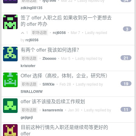
职场话题
•
lyq1996
•
Mar 22
• Lastly replied by
zdking08135
签了 offer 入职之后 如果收到另一个更想去
的 offer 咋办
3
1
职场话题
•
rcj6056
•
Mar 7
• Lastly replied
by
rcj6056
有两个 offer 我该如何选择？
21
职场话题
•
Zlooooo
•
Mar 5
• Lastly replied by
kristofer
Offer 选择（高校，体制，企业，研究所）
19
职场话题
•
SiWXie
•
Feb 28
• Lastly replied by
SWALLOWW
offer 该不该接及后续工作规划
11
职场话题
•
kenanremix
•
Jan 30
• Lastly replied by
gejigeji
目前这种行情先入职还是继续苟等更好的
offer