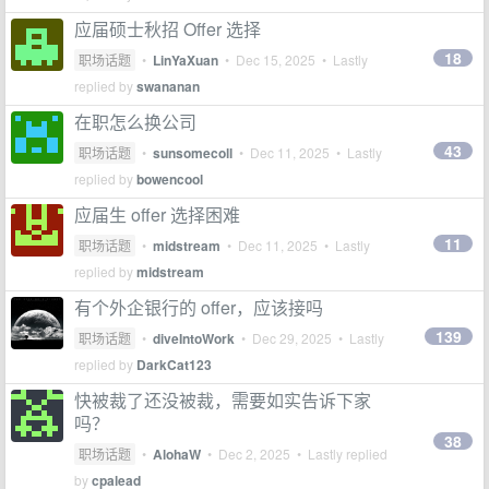
应届硕士秋招 Offer 选择
18
职场话题
•
LinYaXuan
•
Dec 15, 2025
• Lastly
replied by
swananan
在职怎么换公司
43
职场话题
•
sunsomecoll
•
Dec 11, 2025
• Lastly
replied by
bowencool
应届生 offer 选择困难
11
职场话题
•
midstream
•
Dec 11, 2025
• Lastly
replied by
midstream
有个外企银行的 offer，应该接吗
139
职场话题
•
diveIntoWork
•
Dec 29, 2025
• Lastly
replied by
DarkCat123
快被裁了还没被裁，需要如实告诉下家
吗？
38
职场话题
•
AlohaW
•
Dec 2, 2025
• Lastly replied
by
cpalead