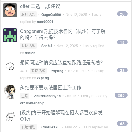
offer 二选一,求建议
28
职场话题
•
GogoGo666
•
Nov 12, 2025
• Lastly
replied by
test00001
Capgemini 凯捷技术咨询（杭州）有了解
的吗？值得去吗？
18
职场话题
•
ShehJ
•
Nov 12, 2025
• Lastly replied
by
harlen
想问问这种情况应该直接跑路还是苟着？
32
1
职场话题
•
zxpang
•
Nov 10, 2025
• Lastly
replied by
zxpang
纠结要不要从法国回上海工作
265
生活
•
Zhuzhuchenyan
•
Jan 15
• Lastly replied by
craftsmanship
[毁约]终于开始理解现在招人都喜欢多发
Offer
68
职场话题
•
Charlie17Li
•
May 22
• Lastly replied by