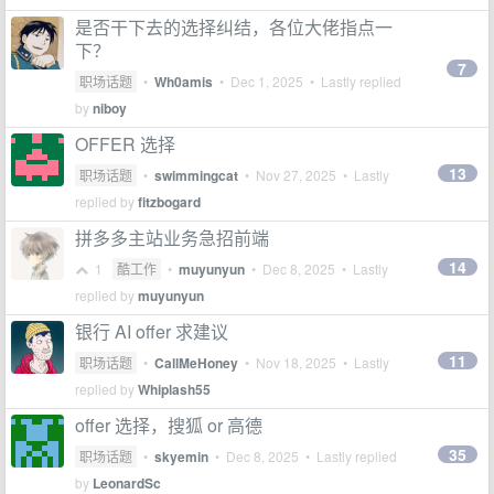
是否干下去的选择纠结，各位大佬指点一
下？
7
职场话题
•
Wh0amis
•
Dec 1, 2025
• Lastly replied
by
niboy
OFFER 选择
13
职场话题
•
swimmingcat
•
Nov 27, 2025
• Lastly
replied by
fitzbogard
拼多多主站业务急招前端
14
1
酷工作
•
muyunyun
•
Dec 8, 2025
• Lastly
replied by
muyunyun
银行 AI offer 求建议
11
职场话题
•
CallMeHoney
•
Nov 18, 2025
• Lastly
replied by
Whiplash55
offer 选择，搜狐 or 高德
35
职场话题
•
skyemin
•
Dec 8, 2025
• Lastly replied
by
LeonardSc