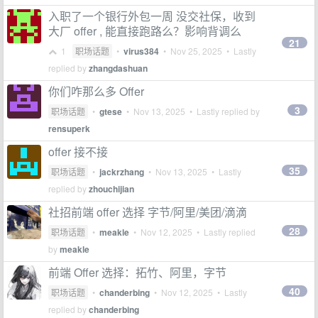
入职了一个银行外包一周 没交社保，收到
大厂 offer , 能直接跑路么？影响背调么
21
1
职场话题
•
virus384
•
Nov 25, 2025
• Lastly
replied by
zhangdashuan
你们咋那么多 Offer
3
职场话题
•
gtese
•
Nov 13, 2025
• Lastly replied by
rensuperk
offer 接不接
35
职场话题
•
jackrzhang
•
Nov 13, 2025
• Lastly
replied by
zhouchijian
社招前端 offer 选择 字节/阿里/美团/滴滴
28
职场话题
•
meakle
•
Nov 12, 2025
• Lastly replied
by
meakle
前端 Offer 选择：拓竹、阿里，字节
40
职场话题
•
chanderbing
•
Nov 12, 2025
• Lastly
replied by
chanderbing