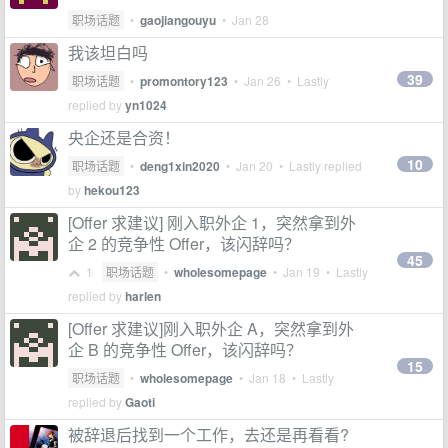
职场话题
•
gaojiangouyu
•
Jan 28
我该坦白吗
39
职场话题
•
promontory123
•
Jan 26
• Lastly
replied by
yn1024
央企还是合资！
10
职场话题
•
deng1xin2020
•
Jan 20
• Lastly replied
by
hekou123
[Offer 求建议] 刚入职外企 1，突然拿到外
企 2 的竞争性 Offer，该闪辞吗？
45
1
职场话题
•
wholesomepage
•
Jan 19
• Lastly
replied by
harlen
[Offer 求建议]刚入职外企 A，突然拿到外
企 B 的竞争性 Offer，该闪辞吗？
15
职场话题
•
wholesomepage
•
Jan 18
• Lastly
replied by
Gaoti
被辞退后找到一个工作，去还是再看看?