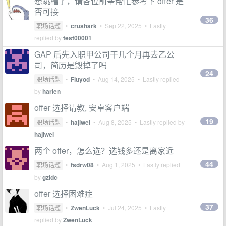
想跳槽了，请各位前辈帮忙参考下 offer 是
否可接
36
职场话题
•
crushark
•
Sep 22, 2025
• Lastly
replied by
test00001
GAP 后先入职甲公司干几个月再去乙公
司，简历是毁掉了吗
24
职场话题
•
Fluyod
•
Aug 14, 2025
• Lastly replied
by
harlen
offer 选择请教, 安卓客户端
19
职场话题
•
hajiwei
•
Aug 8, 2025
• Lastly replied by
hajiwei
两个 offer，怎么选？选钱多还是离家近
44
职场话题
•
fsdrw08
•
Aug 1, 2025
• Lastly replied
by
gzldc
offer 选择困难症
37
职场话题
•
ZwenLuck
•
Jul 24, 2025
• Lastly
replied by
ZwenLuck