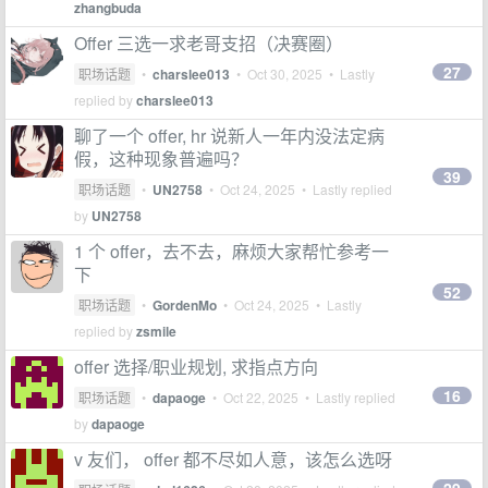
zhangbuda
Offer 三选一求老哥支招（决赛圈）
27
职场话题
•
charslee013
•
Oct 30, 2025
• Lastly
replied by
charslee013
聊了一个 offer, hr 说新人一年内没法定病
假，这种现象普遍吗？
39
职场话题
•
UN2758
•
Oct 24, 2025
• Lastly replied
by
UN2758
1 个 offer，去不去，麻烦大家帮忙参考一
下
52
职场话题
•
GordenMo
•
Oct 24, 2025
• Lastly
replied by
zsmile
offer 选择/职业规划, 求指点方向
16
职场话题
•
dapaoge
•
Oct 22, 2025
• Lastly replied
by
dapaoge
v 友们， offer 都不尽如人意，该怎么选呀