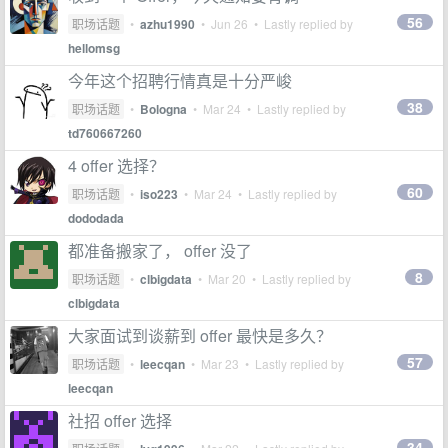
56
职场话题
•
azhu1990
•
Jun 26
• Lastly replied by
hellomsg
今年这个招聘行情真是十分严峻
38
职场话题
•
Bologna
•
Mar 24
• Lastly replied by
td760667260
4 offer 选择？
60
职场话题
•
iso223
•
Mar 24
• Lastly replied by
dododada
都准备搬家了， offer 没了
8
职场话题
•
clbigdata
•
Mar 20
• Lastly replied by
clbigdata
大家面试到谈薪到 offer 最快是多久？
57
职场话题
•
leecqan
•
Mar 23
• Lastly replied by
leecqan
社招 offer 选择
34