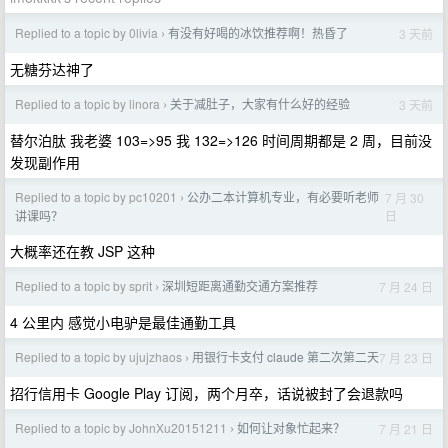
Replied to a topic by 0livia
有没有好喝的冰饮推荐啊！热昏了
3 天前
›
无糖芬达神了
Replied to a topic by linora
关于减肚子，大家有什么好的经验
3 天前
›
替尔泊肽 我老婆 103=>95 我 132=>126 时间周期都是 2 周，目前没
发现副作用
Replied to a topic by pc10201
公办二本计算机专业，有必要听老师
7 月 30
›
日
讲课吗？
大概率还在教 JSP 这种
Replied to a topic by sprit
深圳短距离通勤交通方案推荐
7 月 24 日
›
4 公里内 感觉小电驴是最佳通勤工具
Replied to a topic by ujujzhaos
用银行卡支付 claude 第二次第二天
7 月 23 日
›
招行信用卡 Google Play 订阅，两个月卒，话说被封了会退款吗
Replied to a topic by JohnXu20151211
如何让对象忙起来？
7 月 21 日
›