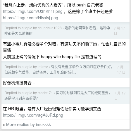
“我想向上走，想向优秀的人看齐”，所以 push 自己老婆
https://i.imgur.com/U3hKhrT.png
，这是嫁了个班主任还是爹
https://i.imgur.com/NIvxivj.png
Replied to a topic by chunchun1028
婚后的老哥帮忙看看，这种争
7 月 17
›
日
吵都是怎么避免的
有些小事儿真没必要争个对错，有这功夫不如顺了她，忙会儿自己的
事情
大前提正确的情况下 happy wife happy life 是有道理的
Replied to a topic by imirror
有没有改善房单价 3 万内且医疗条件好，
7 月
›
17 日
但兼顾空气质量，自然条件，工作机会的城市。
好像杭州挺符合...
Replied to a topic by mode171
实习的时候到底是大厂的经历重要，
7 月 17
›
日
还是学习到东西重要？
在 HR 眼里，没有大厂经历很难佐证你实习能学到东西
https://i.imgur.com/agAJ0Rd.png
More replies by imokkkk
»