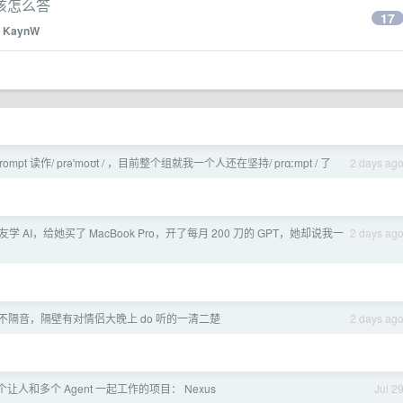
该怎么答
17
y
KaynW
mpt 读作/ prəˈmoʊt / ，目前整个组就我一个人还在坚持/ prɑːmpt / 了
2 days ag
学 AI，给她买了 MacBook Pro，开了每月 200 刀的 GPT，她却说我一
2 days ag
不隔音，隔壁有对情侣大晚上 do 听的一清二楚
2 days ag
个让人和多个 Agent 一起工作的项目： Nexus
Jul 2