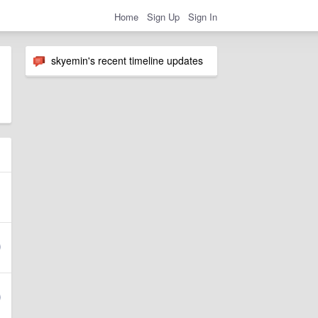
Home
Sign Up
Sign In
skyemin's recent timeline updates