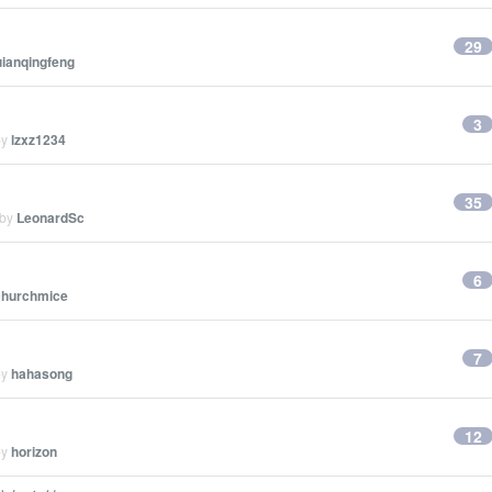
29
ianqingfeng
3
by
lzxz1234
35
 by
LeonardSc
6
churchmice
7
by
hahasong
12
by
horizon