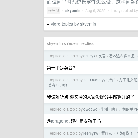
面试问平时系统稳定性怎么做，这种问题
程序员
•
skyemin
•
Aug 6, 2025
• Lastly replied b
More topics by skyemin
»
skyemin's recent replies
Replied to a topic by
dkhcyx
发音
怎么这么多人把 pro
›
›
第一个是英音?
Replied to a topic by
t20000622yy
推广
为了让女朋友
›
›
直在压迫她
我说难听点,谈这种的人家没提分手都算好的了
Replied to a topic by
qwqqwq
生活
绝了，租的单间
›
›
@
idragonet
现在是女孩了吗
Replied to a topic by
leemysw
程序员
[开源] 做了一
›
›