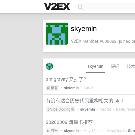
skyemin
V2EX member #609092, joined on
skyemin
提问
技
antigravity 又挂了?
问与答
•
skyemin
•
Apr 29
有没有适合历史代码重构相关的 skill
☕Vibe Coding🤖
•
skyemin
•
Mar 24
• Lastly repl
20260309,流量卡推荐
问与答
•
skyemin
•
May 18
• Lastly replied by
Ser