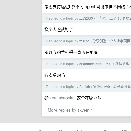
考虑支持远程吗?不同 agent 可能来自不同的主机
Replied to a topic by
zz72833
问与答
上了 35 岁
›
›
换个人蹬就好了
Replied to a topic by
fzuccq
分享创造
个人业余项目，
›
›
所以我的手机得一直放在那吗
Replied to a topic by
cloudhao1999
推广
我做的旅行票
›
›
有安卓的吗
Replied to a topic by
Bullish
宽带症候群
联通新套餐
›
›
@
lananshaonian
这个在哪办呢
More replies by skyemin
»