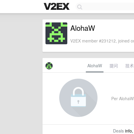
AlohaW
V2EX member #231212, joined on
AlohaW
提问
技术
Per AlohaW's
Deals
info,