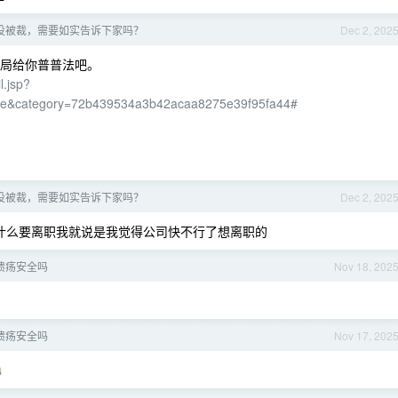
没被裁，需要如实告诉下家吗？
Dec 2, 202
局给你普普法吧。
l.jsp?
ae&category=72b439534a3b42acaa8275e39f95fa44#
没被裁，需要如实告诉下家吗？
Dec 2, 202
什么要离职我就说是我觉得公司快不行了想离职的
溃疡安全吗
Nov 18, 202
溃疡安全吗
Nov 17, 202