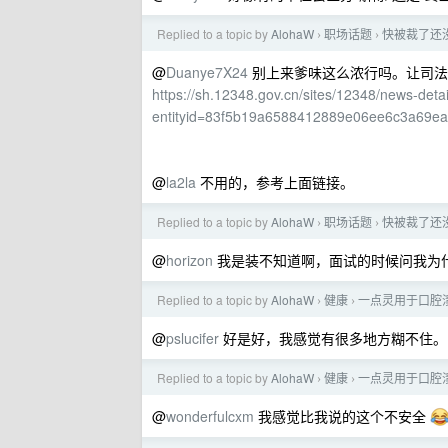
Replied to a topic by
AlohaW
职场话题
快被裁了还
›
›
@
Duanye7X24
别上来爹味这么浓行吗。让司法
https://sh.12348.gov.cn/sites/12348/news-detai
entityid=83f5b19a6588412889e06ee6c3a69e
@
la2la
不用的，参考上面链接。
Replied to a topic by
AlohaW
职场话题
快被裁了还
›
›
@
horizon
我是装不知道啊，面试的时候问我为
Replied to a topic by
AlohaW
健康
一点灵用于口腔
›
›
@
pslucifer
好是好，我感觉有很多地方糊不住。
Replied to a topic by
AlohaW
健康
一点灵用于口腔
›
›
@
wonderfulcxm
我感觉比我说的这个不安全