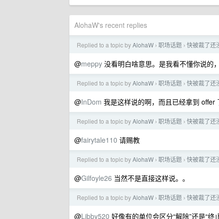
AlohaW's recent replies
Replied to a topic by
AlohaW
职场话题
快被裁了还
›
›
@
meppy
没看明白啥意思。是我看不懂你说的
Replied to a topic by
AlohaW
职场话题
快被裁了还
›
›
@
InDom
我是这样说的啊，而且已经拿到 off
Replied to a topic by
AlohaW
职场话题
快被裁了还
›
›
@
fairytale110
请赐教
Replied to a topic by
AlohaW
职场话题
快被裁了还
›
›
@
Gilfoyle26
当然不是直接这样说。。
Replied to a topic by
AlohaW
职场话题
快被裁了还
›
›
@
Libby520
好像有的单位会区分“解除”还是“终止