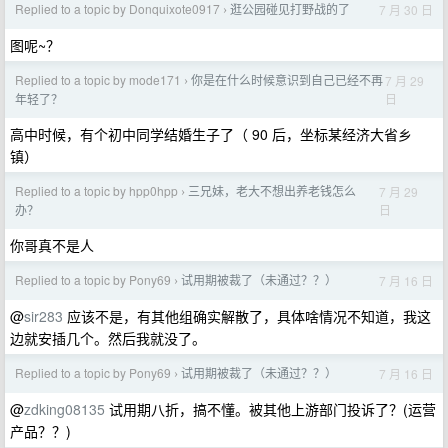
Replied to a topic by Donquixote0917
逛公园碰见打野战的了
7 月 30 日
›
图呢~？
Replied to a topic by mode171
你是在什么时候意识到自己已经不再
7 月 29
›
日
年轻了？
高中时候，有个初中同学结婚生子了（ 90 后，坐标某经济大省乡
镇）
Replied to a topic by hpp0hpp
三兄妹，老大不想出养老钱怎么
7 月 29
›
日
办？
你哥真不是人
Replied to a topic by Pony69
试用期被裁了（未通过？？）
7 月 16 日
›
@
sir283
应该不是，有其他组确实解散了，具体啥情况不知道，我这
边就安插几个。然后我就没了。
Replied to a topic by Pony69
试用期被裁了（未通过？？）
7 月 16 日
›
@
zdking08135
试用期八折，搞不懂。被其他上游部门投诉了？(运营
产品？？)