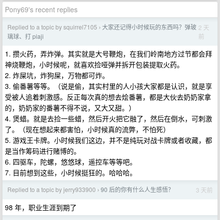
Pony69's recent replies
Replied to a topic by squirrel7105
大家还记得小时候玩的东西吗？弹玻
2 天
›
前
璃球、打 piaji
1. 攒火药，弄炸弹。其实就是大号鞭炮，在我们岭南地方过节都会拜
神烧鞭炮，小时候呢，就喜欢捡哑弹并拆开包装提取火药。
2. 炸屎坑，炸狗屎，万物都可炸。
3. 偷番薯等等。（说是偷，其实村里的人小孩大家都是认识，就是享
受被人追着刺激感。反正每次真的想去烩番薯，都是大伙去奶奶家拿
的，奶奶家的番薯不得不说，又大又甜。）
4. 煲蜡。就是去捡一些蜡，然后开火把它融了，然后在倒水，可刺激
了。（现在想起来都害怕，小时候真的流弊，不怕死）
5. 游戏王卡牌。小时候我们这边，并不是纯玩对战卡牌或者收藏，都
是当作筹码进行赌博的。
6. 四驱车，陀螺，悠悠球，遥控车等等吧。
7. 目前想到这些，小时候挺狂的。哈哈哈。
Replied to a topic by jerry933900
90 后的你有什么人生感悟？
3 天前
›
98 年，职业生涯到期了