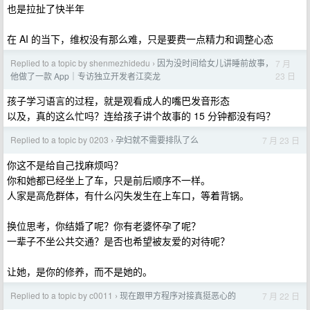
也是拉扯了快半年
在 AI 的当下，维权没有那么难，只是要费一点精力和调整心态
Replied to a topic by shenmezhidedu
因为没时间给女儿讲睡前故事，
7 月
›
23 日
他做了一款 App｜专访独立开发者江奕龙
孩子学习语言的过程，就是观看成人的嘴巴发音形态
以及，真的这么忙吗？连给孩子讲个故事的 15 分钟都没有吗？
Replied to a topic by 0203
孕妇就不需要排队了么
7 月 23 日
›
你这不是给自己找麻烦吗？
你和她都已经坐上了车，只是前后顺序不一样。
人家是高危群体，有什么闪失发生在上车口，等着背锅。
换位思考，你结婚了呢？你有老婆怀孕了呢？
一辈子不坐公共交通？是否也希望被友爱的对待呢？
让她，是你的修养，而不是她的。
Replied to a topic by c0011
现在跟甲方程序对接真挺恶心的
7 月 22 日
›