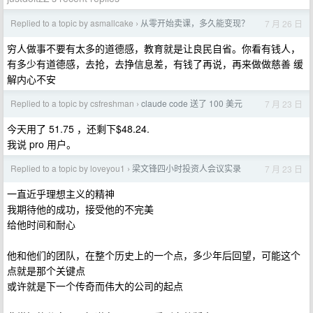
Replied to a topic by asmallcake
从零开始卖课，多久能变现？
7 月 26 日
›
穷人做事不要有太多的道德感，教育就是让良民自省。你看有钱人，
有多少有道德感，去抢，去挣信息差，有钱了再说，再来做做慈善 缓
解内心不安
Replied to a topic by csfreshman
claude code 送了 100 美元
7 月 23 日
›
今天用了 51.75 ，还剩下$48.24.
我说 pro 用户。
Replied to a topic by loveyou1
梁文锋四小时投资人会议实录
7 月 23 日
›
一直近乎理想主义的精神
我期待他的成功，接受他的不完美
给他时间和耐心
他和他们的团队，在整个历史上的一个点，多少年后回望，可能这个
点就是那个关键点
或许就是下一个传奇而伟大的公司的起点