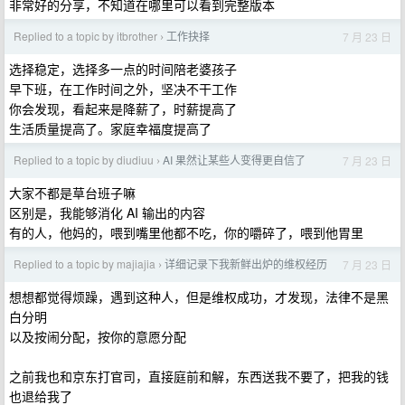
非常好的分享，不知道在哪里可以看到完整版本
Replied to a topic by itbrother
工作抉择
7 月 23 日
›
选择稳定，选择多一点的时间陪老婆孩子
早下班，在工作时间之外，坚决不干工作
你会发现，看起来是降薪了，时薪提高了
生活质量提高了。家庭幸福度提高了
Replied to a topic by diudiuu
AI 果然让某些人变得更自信了
7 月 23 日
›
大家不都是草台班子嘛
区别是，我能够消化 AI 输出的内容
有的人，他妈的，喂到嘴里他都不吃，你的嚼碎了，喂到他胃里
Replied to a topic by majiajia
详细记录下我新鲜出炉的维权经历
7 月 23 日
›
想想都觉得烦躁，遇到这种人，但是维权成功，才发现，法律不是黑
白分明
以及按闹分配，按你的意愿分配
之前我也和京东打官司，直接庭前和解，东西送我不要了，把我的钱
也退给我了