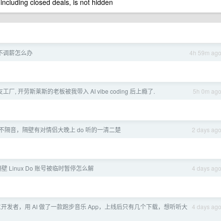
 including closed deals, is not hidden
不调薪怎么办
4h 59m ag
厂, 开劳斯莱斯的老板被我带入 AI vibe coding 后上瘾了.
5h 0m ag
不隔音，隔壁有对情侣大晚上 do 听的一清二楚
2 days ag
隔壁 Linux Do 账号被临时暂停怎么解
4 days ag
r 独立开发者，用 AI 做了一款跑步音乐 App，上线后只有几个下载，想听听大
4 days ag