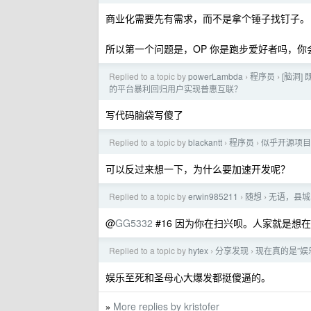
商业化需要先有需求，而不是拿个锤子找钉子。
所以第一个问题是，OP 你是跑步爱好者吗，你会
Replied to a topic by
powerLambda
程序员
[脑洞]
›
›
的平台暴利回归用户实现普惠互联？
写代码脑袋写傻了
Replied to a topic by
blackantt
程序员
似乎开源项目
›
›
可以反过来想一下，为什么要加速开发呢？
Replied to a topic by
erwin985211
随想
无语，县城
›
›
@
GG5332
#16 因为你在扫兴呗。人家就是想
Replied to a topic by
hytex
分享发现
现在真的是”娱
›
›
娱乐至死和圣母心大爆发都挺傻逼的。
More replies by kristofer
»