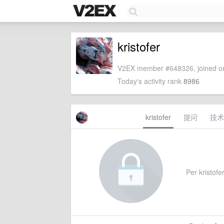
kristofer
V2EX member #648326, joined on
Today's activity rank
8986
kristofer
提问
技术
Per kristofer