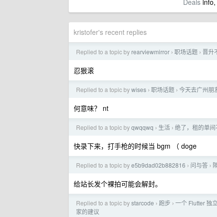
Deals
info,
kristofer's recent replies
Replied to a topic by
rearviewmirror
职场话题
晋升
›
›
忍狠滚
Replied to a topic by
wises
职场话题
今天去广州朋友工
›
›
何意味？ nt
Replied to a topic by
qwqqwq
生活
绝了，租的单间
›
›
快录下来，打手枪的时候当 bgm （ doge
Replied to a topic by
e5b9dad02b882816
问与答
›
›
给站长发个裸拍可能会解封。
Replied to a topic by
starcode
跑步
一个 Flutte
›
›
家的建议