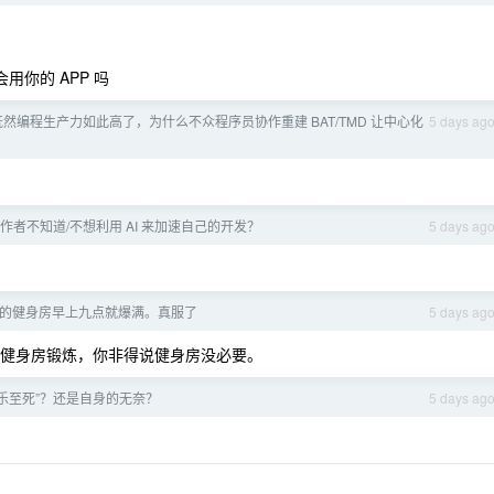
用你的 APP 吗
 既然编程生产力如此高了，为什么不众程序员协作重建 BAT/TMD 让中心化
5 days ag
作者不知道/不想利用 AI 来加速自己的开发？
5 days ag
的健身房早上九点就爆满。真服了
5 days ag
在健身房锻炼，你非得说健身房没必要。
乐至死”？还是自身的无奈？
5 days ag