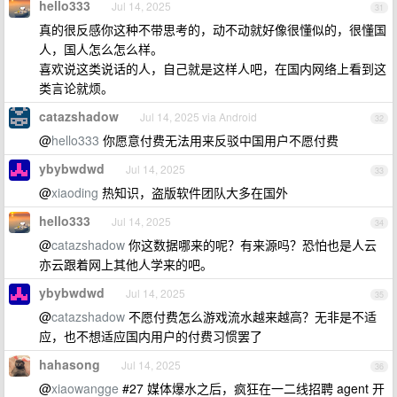
hello333
Jul 14, 2025
31
真的很反感你这种不带思考的，动不动就好像很懂似的，很懂国
人，国人怎么怎么样。
喜欢说这类说话的人，自己就是这样人吧，在国内网络上看到这
类言论就烦。
catazshadow
Jul 14, 2025 via Android
32
@
hello333
你愿意付费无法用来反驳中国用户不愿付费
ybybwdwd
Jul 14, 2025
33
@
xiaoding
热知识，盗版软件团队大多在国外
hello333
Jul 14, 2025
34
@
catazshadow
你这数据哪来的呢？有来源吗？恐怕也是人云
亦云跟着网上其他人学来的吧。
ybybwdwd
Jul 14, 2025
35
@
catazshadow
不愿付费怎么游戏流水越来越高？无非是不适
应，也不想适应国内用户的付费习惯罢了
hahasong
Jul 14, 2025
36
@
xiaowangge
#27 媒体爆水之后，疯狂在一二线招聘 agent 开