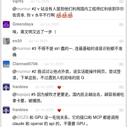
vipfts
Jul 14, 2025
52
@
murmur
#2 v 站没有人提到他们利用国内工程师红利收割华尔
街资本, 你 v 水平不行啊
Greendays
Jul 14, 2025
53
唉，离文明又远了一步（
en20
Jul 14, 2025
54
@
murmur
#3 不得不提 siri 蠢的一, 连最基础的语音识别都不准
确
Clannad0708
Jul 14, 2025
55
@
murmur
#2 我试过让他点外卖，说实话能操作网页，尝试登
录，下单这些，不过遇到人机验啥的就 G
frankies
Jul 14, 2025
1
56
@
lxqxqxq
#5 因为被吹才更要走。国内民企越出名，越容易被吃
拿卡要，被捕捞。
frankies
Jul 14, 2025
1
57
@
iOCZS
和 GPU 没一毛钱关系，它的接口和 MCP 都是调用
claude 和 openai 的 api 的，不需要 GPU 。