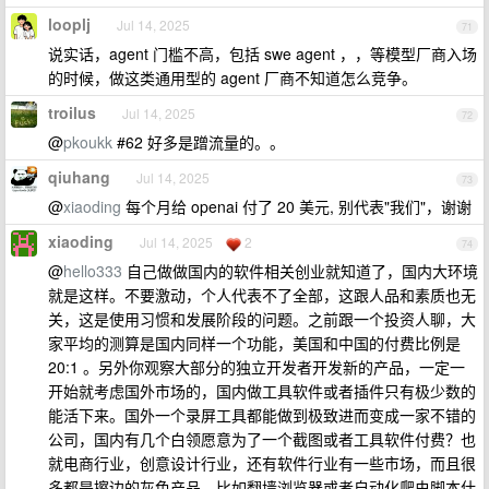
looplj
Jul 14, 2025
71
说实话，agent 门槛不高，包括 swe agent ，，等模型厂商入场
的时候，做这类通用型的 agent 厂商不知道怎么竞争。
troilus
Jul 14, 2025
72
@
pkoukk
#62 好多是蹭流量的。。
qiuhang
Jul 14, 2025
73
@
xiaoding
每个月给 openai 付了 20 美元, 别代表"我们"，谢谢
xiaoding
Jul 14, 2025
2
74
@
hello333
自己做做国内的软件相关创业就知道了，国内大环境
就是这样。不要激动，个人代表不了全部，这跟人品和素质也无
关，这是使用习惯和发展阶段的问题。之前跟一个投资人聊，大
家平均的测算是国内同样一个功能，美国和中国的付费比例是
20:1 。另外你观察大部分的独立开发者开发新的产品，一定一
开始就考虑国外市场的，国内做工具软件或者插件只有极少数的
能活下来。国外一个录屏工具都能做到极致进而变成一家不错的
公司，国内有几个白领愿意为了一个截图或者工具软件付费？也
就电商行业，创意设计行业，还有软件行业有一些市场，而且很
多都是擦边的灰色产品，比如翻墙浏览器或者自动化爬虫脚本什