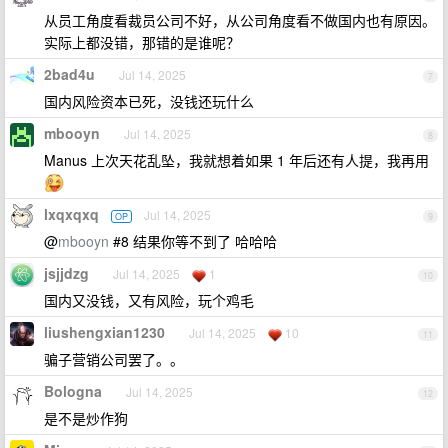
从员工角度看裁员公司不好，从公司角度看不做国内也有原因。
实际上都没错，那错的是谁呢？
2bad4u
Jul 14, 2025
7
国内风险资本已死，没钱还玩什么
mbooyn
Jul 14, 2025
8
Manus 上次天花乱坠，我就想着如果 1 年后还有人提，我再用
lxqxqxq
Jul 14, 2025
OP
9
@
mbooyn
#8 结果你等不到了 哈哈哈
jsjjdzg
Jul 14, 2025
1
10
国内又没钱，又有风险，玩个鸡毛
liushengxian1230
Jul 14, 2025
10
11
骗子营销公司罢了。。
Bologna
Jul 14, 2025
12
是不是炒作狗