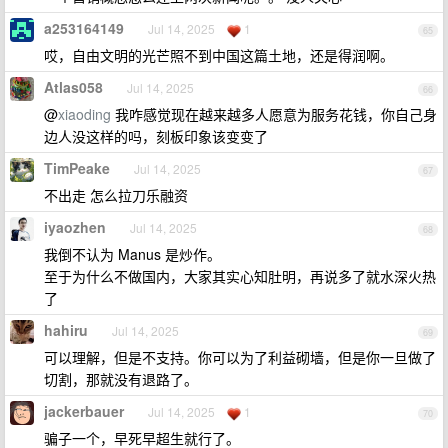
a253164149
Jul 14, 2025
1
65
哎，自由文明的光芒照不到中国这篇土地，还是得润啊。
Atlas058
Jul 14, 2025
66
@
xiaoding
我咋感觉现在越来越多人愿意为服务花钱，你自己身
边人没这样的吗，刻板印象该变变了
TimPeake
Jul 14, 2025
67
不出走 怎么拉刀乐融资
iyaozhen
Jul 14, 2025
68
我倒不认为 Manus 是炒作。
至于为什么不做国内，大家其实心知肚明，再说多了就水深火热
了
hahiru
Jul 14, 2025
69
可以理解，但是不支持。你可以为了利益砌墙，但是你一旦做了
切割，那就没有退路了。
jackerbauer
Jul 14, 2025
1
70
骗子一个，早死早超生就行了。