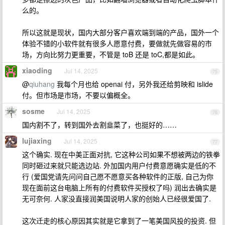
么的。
所以这就是现状，国内大部分客户喜欢端到端的产品，国外一个
体验不错的小软件就有很多人愿意付费，要做就先做容易的市
场，方向比努力更重要，不管是 toB 还是 toC,都是如此。
xiaoding
Jul 14, 2025
75
@
qiuhang
我每个月也给 openai 付，另外我还给剪映和 islide
付。但市场是市场，不要以偏概全。
sosme
Jul 14, 2025
76
国内割不了，转到国外去割韭菜了，也挺好的……
lujiaxing
Jul 14, 2025
77
这个确实. 现在中美正面对抗, 它这种公司如果不想被两边的铁拳
同时砸过来就只能选边站. 外加国内用户付费意愿确实是低的不
行 (爱国党请先问问自己愿不愿意买各种软件的正版, 自己为你
现在面前这台电脑上所有的付费软件买授权了吗) 润出去确实是
无可奈何. 人家没直接润美国说明人家的创始人已经很爱国了.
这次迁走的核心原因其实就是它拿到了一笔美国风投的投资. 但