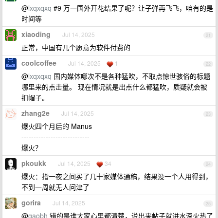
@
lxqxqxq
#9 万一国外开花结果了呢？让子弹再飞飞，咱有的是
时间等
xiaoding
Jul 14, 2025
21
正常，中国有几个愿意为软件付费的
coolcoffee
Jul 14, 2025
1
22
@
lxqxqxq
国内媒体哪次不是各种猛吹，不取点惊世骇俗的标题
哪里来的点击量。 现在情况就是出点什么都猛吹，质疑就会被
扣帽子。
zhang2e
Jul 14, 2025
23
爆火四个月后的 Manus
----------------------------
爆火？
pkoukk
Jul 14, 2025
34
24
爆火：指一夜之间买了几十家媒体通稿，结果没一个人用得到，
不到一周就无人问津了
gorira
Jul 14, 2025
25
@
gaobh
错的是谁大家心里都清楚，说出来帖子就进水深火热了