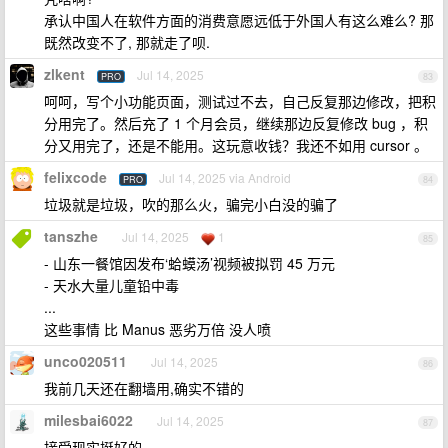
承认中国人在软件方面的消费意愿远低于外国人有这么难么? 那
既然改变不了, 那就走了呗.
zlkent
Jul 14, 2025
PRO
83
呵呵，写个小功能页面，测试过不去，自己反复那边修改，把积
分用完了。然后充了 1 个月会员，继续那边反复修改 bug ，积
分又用完了，还是不能用。这玩意收钱？我还不如用 cursor 。
felixcode
Jul 14, 2025 via Android
PRO
84
垃圾就是垃圾，吹的那么火，骗完小白没的骗了
tanszhe
Jul 14, 2025
1
85
- 山东一餐馆因发布‘蛤蟆汤’视频被拟罚 45 万元
- 天水大量儿童铅中毒
...
这些事情 比 Manus 恶劣万倍 没人喷
unco020511
Jul 14, 2025
86
我前几天还在翻墙用,确实不错的
milesbai6022
Jul 14, 2025
87
接受现实挺好的