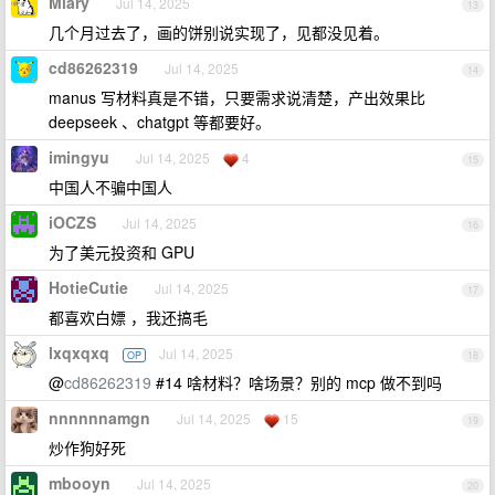
Miary
Jul 14, 2025
13
几个月过去了，画的饼别说实现了，见都没见着。
cd86262319
Jul 14, 2025
14
manus 写材料真是不错，只要需求说清楚，产出效果比
deepseek 、chatgpt 等都要好。
imingyu
Jul 14, 2025
4
15
中国人不骗中国人
iOCZS
Jul 14, 2025
16
为了美元投资和 GPU
HotieCutie
Jul 14, 2025
17
都喜欢白嫖 ，我还搞毛
lxqxqxq
Jul 14, 2025
OP
18
@
cd86262319
#14 啥材料？啥场景？别的 mcp 做不到吗
nnnnnnamgn
Jul 14, 2025
15
19
炒作狗好死
mbooyn
Jul 14, 2025
20