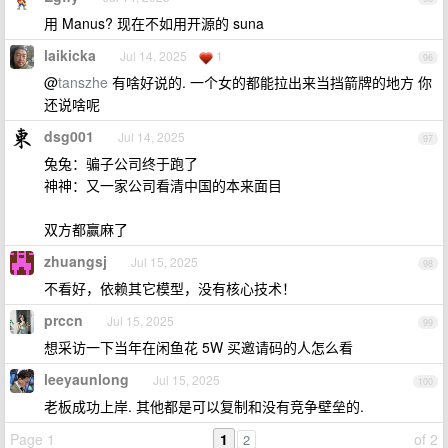
用 Manus? 现在不如用开源的 suna
laikicka
Jul 14, 2025
1
96
@
tanszhe
有啥好说的. 一个女的都能拉出来当挡箭牌的地方 你
还说啥呢
dsg001
Jul 14, 2025
97
兔兔：骗子公司终于跑了
神神：又一家公司看清中国的本来面目
双方都赢麻了
zhuangsj
Jul 15, 2025
98
不看好，依赖其它模型，没有核心技术！
prccn
Jul 15, 2025
99
想采访一下当年在闲鱼花 5W 买邀请码的人怎么看
leeyaunlong
Jul 15, 2025
100
老板成功上岸. 其他都是可以复制和没有竞争壁垒的.
Page 1
1
of 2
2