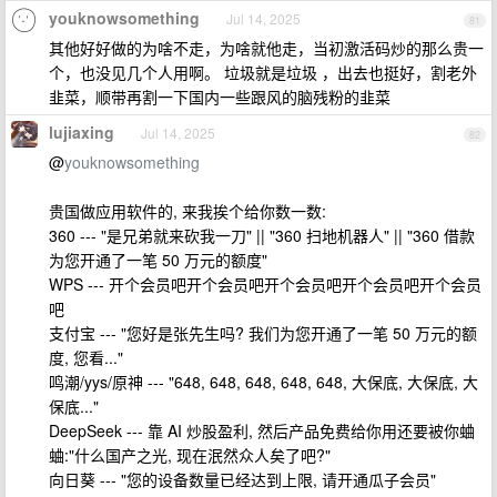
youknowsomething
Jul 14, 2025
81
其他好好做的为啥不走，为啥就他走，当初激活码炒的那么贵一
个，也没见几个人用啊。 垃圾就是垃圾 ，出去也挺好，割老外
韭菜，顺带再割一下国内一些跟风的脑残粉的韭菜
lujiaxing
Jul 14, 2025
82
@
youknowsomething
贵国做应用软件的, 来我挨个给你数一数:
360 --- "是兄弟就来砍我一刀" || "360 扫地机器人" || "360 借款
为您开通了一笔 50 万元的额度"
WPS --- 开个会员吧开个会员吧开个会员吧开个会员吧开个会员
吧
支付宝 --- "您好是张先生吗? 我们为您开通了一笔 50 万元的额
度, 您看..."
鸣潮/yys/原神 --- "648, 648, 648, 648, 648, 大保底, 大保底, 大
保底..."
DeepSeek --- 靠 AI 炒股盈利, 然后产品免费给你用还要被你蛐
蛐:"什么国产之光, 现在泯然众人矣了吧?"
向日葵 --- "您的设备数量已经达到上限, 请开通瓜子会员"