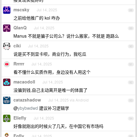
mscsky
Jul 14, 2025
88
之前给他推广的 kol 咋办
QlanQ
Jul 14, 2025
89
Manus 不就是骗子公司么？说什么搬家，不就是 跑路么
ciki
Jul 14, 2025
90
说是买不到显卡呗，商业行为，我吃瓜
Rrrrrr
Jul 14, 2025
91
看不懂什么实质作用，身边没有人用这个
macaodoll
Jul 14, 2025
92
没骗到钱,自己主动离开是唯一的体面了
catazshadow
Jul 14, 2025 via Android
93
@
ybybwdwd
建议补习逻辑学
Eliefly
Jul 14, 2025
94
好像就刚出的时候火了几天，在中国它有市场吗
Egfly
Jul 14, 2025
95