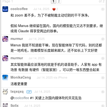
Page 1
1
of 2
2
coolcoffee
Jul 14, 2025
2
1
和 zoom 差不多，为了不被制裁主动切割的干干净净。
假如 Manus 继续留在国内，国内的模型能力又达不到要求，继
续用 Claude 得享受两边的铁拳。
murmur
Jul 14, 2025
2
Manus 我就不知道能干嘛，现在智能体除了写代码，别的还都
是一地鸡毛，随着模型长度越来越大，还不如长上下文好使
murmur
Jul 14, 2025
3
其实智能体最应该落地的就是手机的语音助手，人家有 app 有
场景 有数据 有硬件（智能家居），可以把一堆东西整合起来
MonikaCeng
Jul 14, 2025 via iPhone
4
活着更重要
lxqxqxq
Jul 14, 2025
OP
5
@
coolcoffee
#1 关键上次国内媒体吹的天花乱坠
Solix
Jul 14, 2025
6