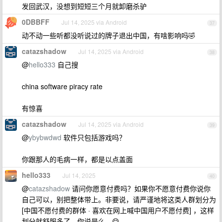
发回武汉，没想到短短三个月就卸磨杀驴
0DBBFF
Jul 14, 2025 via Android
37
动不动一些听都没听说过的牌子退出中国，有啥影响吗🤣
catazshadow
Jul 14, 2025 via Android
38
@
hello333
自己搜
china software piracy rate
有惊喜
catazshadow
Jul 14, 2025 via Android
39
@
ybybwdwd
软件只包括游戏吗？
你跟那人的毛病一样，都是以点盖面
hello333
Jul 14, 2025
40
@
catazshadow
请问你愿意付费吗？如果你不愿意付费你说你
自己可以，别把整体带上。非要说，请严谨地将这类人群划分为
[中国不愿付费的群体 · 喜欢在网上喊中国用户不愿付费] ，这样
划分就舒服多了，你说是么。😋