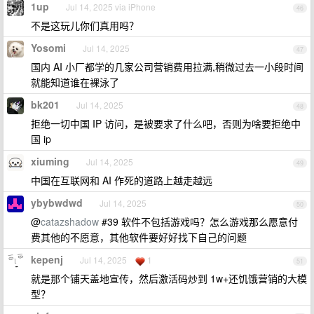
1up
Jul 14, 2025 via iPhone
46
不是这玩儿你们真用吗？
Yosomi
Jul 14, 2025
47
国内 AI 小厂都学的几家公司营销费用拉满,稍微过去一小段时间
就能知道谁在裸泳了
bk201
Jul 14, 2025
48
拒绝一切中国 IP 访问，是被要求了什么吧，否则为啥要拒绝中
国 ip
xiuming
Jul 14, 2025
49
中国在互联网和 AI 作死的道路上越走越远
ybybwdwd
Jul 14, 2025
50
@
catazshadow
#39 软件不包括游戏吗？怎么游戏那么愿意付
费其他的不愿意，其他软件要好好找下自己的问题
kepenj
Jul 14, 2025
1
51
就是那个铺天盖地宣传，然后激活码炒到 1w+还饥饿营销的大模
型？