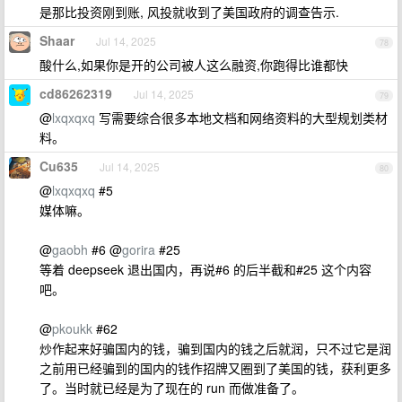
是那比投资刚到账, 风投就收到了美国政府的调查告示.
Shaar
Jul 14, 2025
78
酸什么,如果你是开的公司被人这么融资,你跑得比谁都快
cd86262319
Jul 14, 2025
79
@
lxqxqxq
写需要综合很多本地文档和网络资料的大型规划类材
料。
Cu635
Jul 14, 2025
80
@
lxqxqxq
#5
媒体嘛。
@
gaobh
#6 @
gorira
#25
等着 deepseek 退出国内，再说#6 的后半截和#25 这个内容
吧。
@
pkoukk
#62
炒作起来好骗国内的钱，骗到国内的钱之后就润，只不过它是润
之前用已经骗到的国内的钱作招牌又圈到了美国的钱，获利更多
了。当时就已经是为了现在的 run 而做准备了。