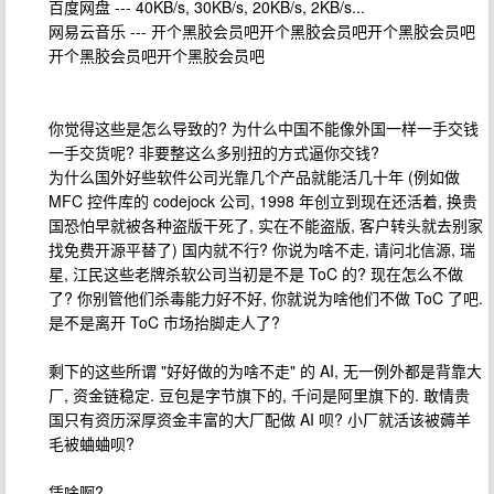
百度网盘 --- 40KB/s, 30KB/s, 20KB/s, 2KB/s...
网易云音乐 --- 开个黑胶会员吧开个黑胶会员吧开个黑胶会员吧
开个黑胶会员吧开个黑胶会员吧
你觉得这些是怎么导致的? 为什么中国不能像外国一样一手交钱
一手交货呢? 非要整这么多别扭的方式逼你交钱?
为什么国外好些软件公司光靠几个产品就能活几十年 (例如做
MFC 控件库的 codejock 公司, 1998 年创立到现在还活着, 换贵
国恐怕早就被各种盗版干死了, 实在不能盗版, 客户转头就去别家
找免费开源平替了) 国内就不行? 你说为啥不走, 请问北信源, 瑞
星, 江民这些老牌杀软公司当初是不是 ToC 的? 现在怎么不做
了? 你别管他们杀毒能力好不好, 你就说为啥他们不做 ToC 了吧.
是不是离开 ToC 市场抬脚走人了?
剩下的这些所谓 "好好做的为啥不走" 的 AI, 无一例外都是背靠大
厂, 资金链稳定. 豆包是字节旗下的, 千问是阿里旗下的. 敢情贵
国只有资历深厚资金丰富的大厂配做 AI 呗? 小厂就活该被薅羊
毛被蛐蛐呗?
凭啥啊?