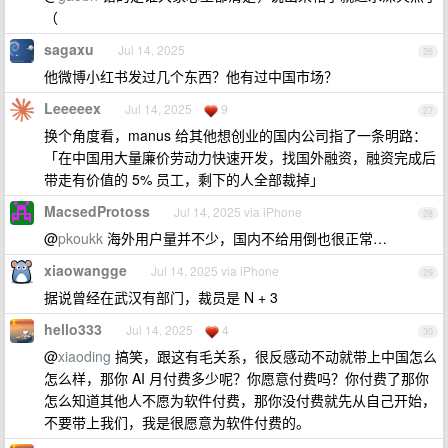
（
sagaxu
Jul 14, 2025
26
他微博小红书发过几个东西？他有过中国市场？
Leeeeex
Jul 14, 2025
9
27
换个角度看，manus 给其他想创业的国内公司指了一条明路：
「在中国用大量廉价劳动力快速开发，找国外融资，融资完成后
带走有价值的 5% 员工，剩下的人全部裁掉」
MacsedProtoss
Jul 14, 2025 via iPhone
28
@
pkoukk
海外用户量并不少，国内不给用倒也很正常…
xiaowangge
Jul 14, 2025 via iPhone
29
据说曾经在武汉有部门，裁员是 N + 3
hello333
Jul 14, 2025
4
30
@
xiaoding
搞笑，跟这有毛关系，很反感动不动就带上中国怎么
怎么样，那你 AI 月付费多少呢？你愿意付费吗？你付费了那你
怎么知道其他人不愿为软件付费，那你没付费就先从自己开始，
不要带上我们，我是很愿意为软件付费的。