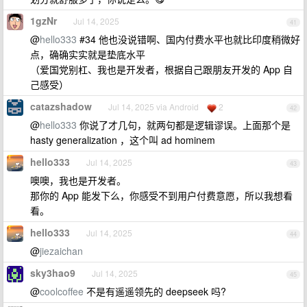
1gzNr
Jul 14, 2025
41
@
hello333
#34 他也没说错啊、国内付费水平也就比印度稍微好
点，确确实实就是垫底水平
（爱国党别杠、我也是开发者，根据自己跟朋友开发的 App 自
己感受）
catazshadow
Jul 14, 2025 via Android
2
42
@
hello333
你说了才几句，就两句都是逻辑谬误。上面那个是
hasty generalization ，这个叫 ad hominem
hello333
Jul 14, 2025
43
噢噢，我也是开发者。
那你的 App 能发下么，你感受不到用户付费意愿，所以我想看
看。
hello333
Jul 14, 2025
44
@
jiezaichan
sky3hao9
Jul 14, 2025
45
@
coolcoffee
不是有遥遥领先的 deepseek 吗?