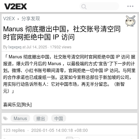
V2EX
分享发现
›
Manus 彻底撤出中国，社交账号清空同
时官网拒绝中国 IP 访问
By
lxqxqxq
at Jul 14, 2025 · 17932 views
「 Manus 彻底撤出中国，社交账号清空同时官网拒绝中国 IP 访问 据
报道，爆火四个月后的 Manus ，以最极端的方式“宣告”了下一步的计
划。微博、小红书账号瞬间清零，官网拒绝一切中国 IP 访问。与阿里
的合作承诺也已成废纸一张。这家如今宣称总部位于新加坡的公司，
用实际行动告诉所有人：它对中国市场，再无半分留恋。（新智
元）」
喜闻乐见[狗头]
Manus
撤出
中国
123 replies
•
2026-01-05 14:00:18 +08:00