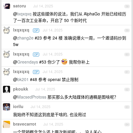
satoru
Jul 14, 2025
58
@
lxqxqxq
按这些媒体的说法，我们从 AlphaGo 开始已经经历
了一百次工业革命，开启了 50 个新时代
lxqxqxq
Jul 14, 2025
OP
59
@
zhang2e
#23 参考 24 楼 准确说爆火一周，一个邀请码炒到
5w
lxqxqxq
Jul 14, 2025
OP
60
@
Greendays
#53 你少了
我帮你补上
lxqxqxq
Jul 14, 2025
OP
61
@
bk201
#48 参考 openai 禁止限制
pkoukk
Jul 14, 2025
62
@
MacsedProtoss
那买那么多大陆媒体的通稿是图啥呢？
iorilu
Jul 14, 2025
63
我始终不知道这到底是干啥的, 也没用过
bravecarrot
Jul 14, 2025
64
一个营销概念怎么还上两次新闻呢。。 没人关心