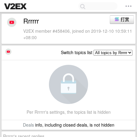
Rrrrrr
打赏
V2EX member #458406, joined on 2019-12-10 10:59:11
+08:00
Switch topics list
Per Rrrrrr's settings, the topics list is hidden
Deals
info, including closed deals, is not hidden
Rrrrrr's recent replies