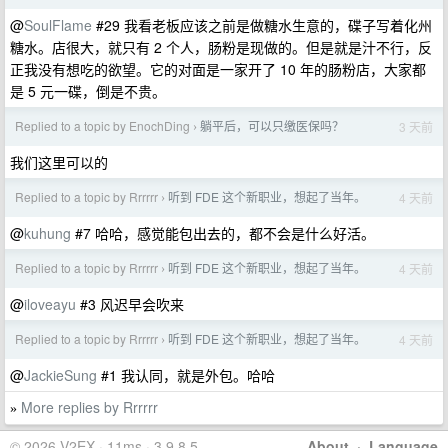
@
SoulFlame
#29 我看老板应该之前是做糖水生意的，碟子写着化州
糖水。店很大，就只有 2 个人，肠粉是现做的。但是就是汁不行，反
正我没有想吃的欲望。它的对面是一家开了 10 年的肠粉店，大家都
是 5 元一碟，倒是不贵。
Replied to a topic by EnochDing
躺平后，可以只缴医保吗？
3 天前
›
我们这里可以的
Replied to a topic by Rrrrrr
听到 FDE 这个新职业，想起了当年。
4 天前
›
@
kuhung
#7 哈哈，感觉能包出去的，都不会是什么好活。
Replied to a topic by Rrrrrr
听到 FDE 这个新职业，想起了当年。
4 天前
›
@
iloveayu
#3 风迟早会吹来
Replied to a topic by Rrrrrr
听到 FDE 这个新职业，想起了当年。
4 天前
›
@
JackieSung
#1 我认同，就是外包。哈哈
More replies by Rrrrrr
»
© 2026 V2EX · 11ms · 3.9.8.5
About
·
Language