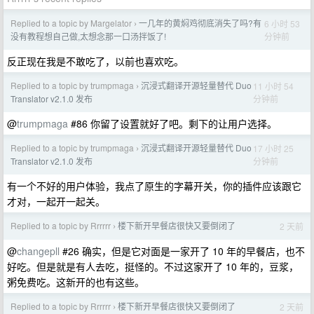
Replied to a topic by Margelator
一几年的黄焖鸡彻底消失了吗?有
6 小时 53
›
分钟前
没有教程想自己做,太想念那一口汤拌饭了!
反正现在我是不敢吃了，以前也喜欢吃。
Replied to a topic by trumpmaga
沉浸式翻译开源轻量替代 Duo
11 小时 54
›
分钟前
Translator v2.1.0 发布
@
trumpmaga
#86 你留了设置就好了吧。剩下的让用户选择。
Replied to a topic by trumpmaga
沉浸式翻译开源轻量替代 Duo
17 小时 25
›
分钟前
Translator v2.1.0 发布
有一个不好的用户体验，我点了原生的字幕开关，你的插件应该跟它
才对，一起开一起关。
Replied to a topic by Rrrrrr
楼下新开早餐店很快又要倒闭了
2 天前
›
@
changepll
#26 确实，但是它对面是一家开了 10 年的早餐店，也不
好吃。但是就是有人去吃，挺怪的。不过这家开了 10 年的，豆浆，
粥免费吃。这新开的也有这些。
Replied to a topic by Rrrrrr
楼下新开早餐店很快又要倒闭了
2 天前
›