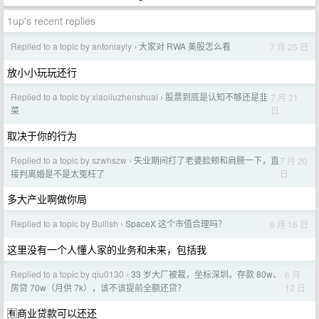
1up's recent replies
Replied to a topic by antoniayly
大家对 RWA 美股怎么看
7 月 25 日
›
放小小玩玩还行
Replied to a topic by xiaoliuzhenshuai
股票到底是认知不够还是韭
7 月 21
›
日
菜
取决于你的行为
Replied to a topic by szwhszw
失业期间打了老婆脸颊和肩膀一下，直
7 月 20
›
日
接判离婚是不是太冤枉了
多大产业啊做你局
Replied to a topic by Bullish
SpaceX 这个市值合理吗？
6 月 16 日
›
这里没有一个人懂人家的业务和未来，包括我
Replied to a topic by qiu0130
33 岁大厂被裁，坐标深圳。存款 80w、
6 月
›
12 日
房贷 70w（月供 7k），该不该提前全额还贷？
🈶商业贷款可以还还