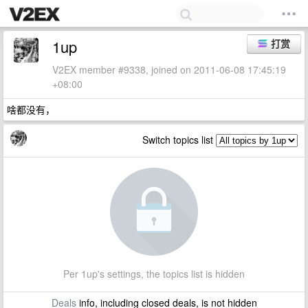
1up
打赏
V2EX member #9338, joined on 2011-06-08 17:45:19
+08:00
啥都没有，
Switch topics list
Per 1up's settings, the topics list is hidden
Deals
info, including closed deals, is not hidden