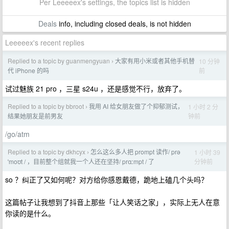
Per Leeeeex's settings, the topics list is hidden
Deals
info, including closed deals, is not hidden
Leeeeex's recent replies
Replied to a topic by guanmengyuan
大家有用小米或者其他手机替
10 分钟
›
前
代 iPhone 的吗
试过魅族 21 pro ，三星 s24u ，还是感觉不行，放弃了。
Replied to a topic by bbroot
我用 AI 给女朋友做了个抑郁测试，
1 小时 2 分
›
钟前
结果她朋友是前男友
/go/atm
Replied to a topic by dkhcyx
怎么这么多人把 prompt 读作/ prə
1 小时 39
›
分钟前
ˈmoʊt / ，目前整个组就我一个人还在坚持/ prɑːmpt / 了
so ？纠正了又如何呢？对方给你感恩戴德，跪地上磕几个头吗？
这篇帖子让我想到了抖音上那些「让人笑话之家」，实际上无人在意
你读的是什么。