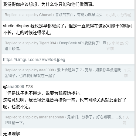
我觉得你应该想想，为什么你只能和他们做同事。
Replied to a topic by Charvel
喜欢的东西，有能力就早点买
6 小时 8 分钟前
›
studio display 我也是早都想买了，但是一直觉得在这家可能干的时间
不长，走的时候还得带走。
Replied to a topic by Tiger1994
DeepSeek API 要涨价了！且
15 小时 25 分
›
钟前
蹬且珍惜。
https://i.imgur.com/zBw9to6.jpeg
Replied to a topic by aaa0009
爱上合租妹子 7 - 完结 - 如果你早点送我
1 天
›
前
金镯子，也许我们早就在一起了
@
aaa0009
#73
「但是妹子也不搬走，说要为我摸她找补。」
这啥意思啊，我觉得还准备再捞你一笔，也有可能关系就此更好了
呢，也说不定。
Replied to a topic by lananshaonian
兄弟们，分手了，好心累啊……发
1 天
›
前
泄吐槽一下。
无法理解