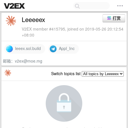
Leeeeex
打赏
V2EX member #415795, joined on 2019-05-26 20:12:54
+08:00
leeex.sol.build
Appl_Inc
邮箱：
v2ex@moe.mg
Switch topics list