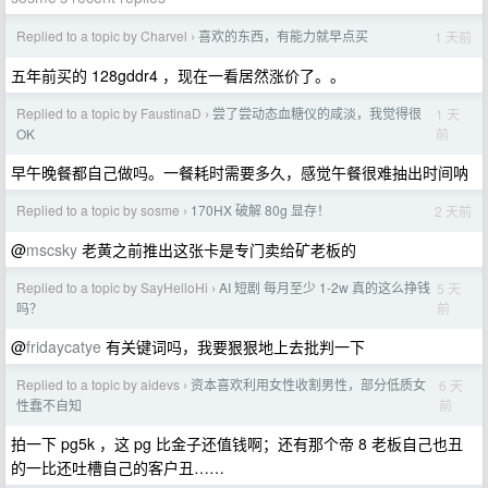
Replied to a topic by Charvel
喜欢的东西，有能力就早点买
1 天前
›
五年前买的 128gddr4 ，现在一看居然涨价了。。
Replied to a topic by FaustinaD
尝了尝动态血糖仪的咸淡，我觉得很
1 天
›
前
OK
早午晚餐都自己做吗。一餐耗时需要多久，感觉午餐很难抽出时间呐
Replied to a topic by sosme
170HX 破解 80g 显存！
2 天前
›
@
mscsky
老黄之前推出这张卡是专门卖给矿老板的
Replied to a topic by SayHelloHi
AI 短剧 每月至少 1-2w 真的这么挣钱
5 天
›
前
吗？
@
fridaycatye
有关键词吗，我要狠狠地上去批判一下
Replied to a topic by aidevs
资本喜欢利用女性收割男性，部分低质女
6 天
›
前
性蠢不自知
拍一下 pg5k ，这 pg 比金子还值钱啊；还有那个帝 8 老板自己也丑
的一比还吐槽自己的客户丑……