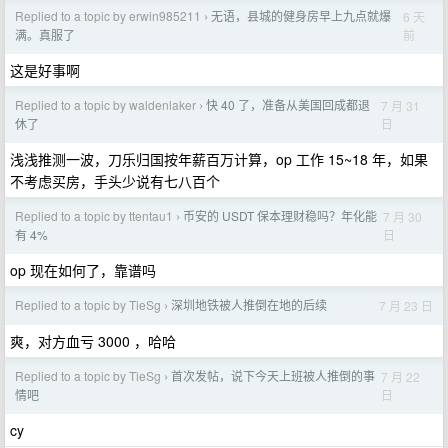
Replied to a topic by erwin985211
无语，县城的健身房早上九点就爆
6 天
›
前
满。真服了
这是好事啊
Replied to a topic by waldenlaker
快 40 了，准备从美国回成都退
7 月 31
›
日
休了
浅浅推测一波，刀乐归国按年薪百万计算，op 工作 15~18 年，如果
不考虑买房，手头少说有七八百个
Replied to a topic by ttentau1
币安的 USDT 保本理财稳吗？年化能
7 月 30
›
日
有 4%
op 现在如何了，靠谱吗
Replied to a topic by TieSg
深圳地铁被人推倒在地的后续
7 月 23 日
›
爽，对方血亏 3000 ，哈哈
Replied to a topic by TieSg
首次发帖，说下今天上班被人推倒的事
7 月 22
›
日
情吧
cy