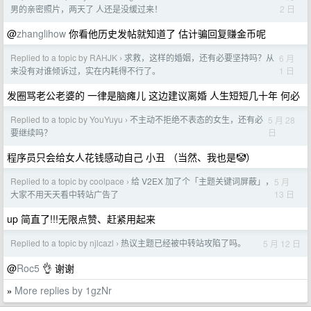
2 日
男的亲密照片，两天了 人还是没缓过来！
@
zhanglihow
你看他历史发帖就知道了 估计骗回复赚金币呢
Replied to a topic by RAHJK
求救，这样的婚姻，还有必要坚持吗？从
6 月
›
1 日
来没有对谁倾诉过，实在内耗得不行了。
发圈骂老公老婆的 一律是脑瘫儿 这边建议离婚 人生短短几十年 何必
Replied to a topic by YouYuyu
不主动不拒绝不表态的女生，还有必
5 月 28
›
日
要继续吗？
程序员只会给女人花钱感动自己 小丑 （当然、我也是🤡）
Replied to a topic by coolpace
给 V2EX 加了个「主题关键词屏蔽」，
5 月
›
13 日
大家不用天天看中转站广告了
up 简直了!!!无限点赞、赶紧用起来
Replied to a topic by njlcazl
热议主题已经被中转站攻陷了吗。
5 月 12 日
›
@
Roc5
👌 谢谢
More replies by 1gzNr
»