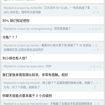
Replied to a topic by zizhan66
口头合伙 51/12.25，一年后我成了拿
7 月
›
27 日
30% 的外包，想听听大家判断
30% 哥们知足吧你
Replied to a topic by rumengzhenxing
突然想离婚了
6 月 22 日
›
乌龟？？？
Replied to a topic by liandro
跟着刘小排大佬下场:我做了个 AI 生图站
6 月
›
11 日
当赚钱实验,过程全程在这帖同步
刘小排也有人信？
Replied to a topic by superJava
归乡
6 月 9 日
›
我们家族亲情氛围比较浓、非常有感触。祝好
Replied to a topic by 0xnycth
网上聊了个总裁助理的相亲对象，刚聊了
6 月 4
›
日
几句，问了个问题，她就毛了
你聊天技能点基本属于 0 小白级别
Replied to a topic by Heimerdinger
手贱翻了女朋友手机发现她和很多
6 月
›