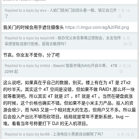
Replied to a topic by wvx
人脸门锁关门后回头看一眼，锁又自己开
7 月 16
›
日
了
我关门的时候会用手遮住摄像头
https://i.imgur.com/agAJ0Rd.png
Replied to a topic by leeyin98
刚办完父亲丧事难过想抱会，女友怕传
6 月
›
26 日
染感冒耽误旅行拒绝，是我太敏感吗？
节哀。你女友不爱你，分了吧
Replied to a topic by lchkid
Xiaomi 智能存储(NAS)开启众筹， 4TB
6 月 25
›
日
2299 起
这么说吧，如果真在乎自己的数据，别买。楼上有在为 4T 是 2Tx2
的吵半天。其实这个 4T 空间是没错，但如果不做 RAID1,那么坏一块
就等着哭吧。所以其实 4T 就是 2T ，8T 就是 4T 。当然在硬盘疯涨
的时候，这个价格也确实不错。但如果不是小米主力产品，投入的资
源会很少，而 NAS 又是一个相对庞大的生态，但用户又不多。所以最
后会投入产出比不够而砍项目。结局就是常年不更新系统，bug 一
堆。看看当年号称要打下 DJI 的无人机项目。
Replied to a topic by fan88
上海电信小黑屋自动解除了吗？
6 月 18 日
›