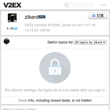
zlkent
打赏
PRO
V2EX member #10395, joined on 2011-07-18
8.86
13:14:22 +08:00
Switch topics list
Per zlkent's settings, the topics list is only visible after you sign in
Deals
info, including closed deals, is not hidden
zlkent's recent replies