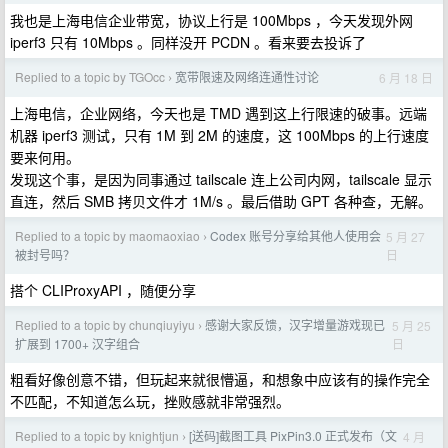
我也是上海电信企业带宽，协议上行是 100Mbps ，今天发现外网
iperf3 只有 10Mbps 。同样没开 PCDN 。看来要去投诉了
Replied to a topic by TGOcc
宽带限速及网络连通性讨论
6 月 18 日
›
上海电信，企业网络，今天也是 TMD 遇到这上行限速的破事。远端
机器 iperf3 测试，只有 1M 到 2M 的速度，这 100Mbps 的上行速度
要来何用。
发现这个事，是因为同事通过 tailscale 连上公司内网，tailscale 显示
直连，然后 SMB 拷贝文件才 1M/s 。最后借助 GPT 各种查，无解。
Replied to a topic by maomaoxiao
Codex 账号分享给其他人使用会
5 月 27
›
日
被封号吗？
搭个 CLIProxyAPI ，随便分享
Replied to a topic by chunqiuyiyu
感谢大家反馈，汉字增量游戏现已
5 月 25
›
日
扩展到 1700+ 汉字组合
粗看好像创意不错，但玩起来就很懵逼，和想象中应该有的操作完全
不匹配，不知道怎么玩，挫败感就非常强烈。
Replied to a topic by knightjun
[送码]截图工具 PixPin3.0 正式发布（文
4 月
›