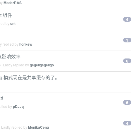
 by
ModerRAS
t 组件
4
lied by
unt
1
y replied by
honkew
，很影响效率
6
 Lastly replied by
gegeligegeligo
thinking 模式现在是共享缓存的了。
t!
6
plied by
pDJJq
4
Lastly replied by
MonikaCeng