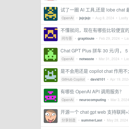
试了一圈 AI 工具,还是 lobe cha
OpenAI
•
jsjcjsjc
•
Aug 8, 2024
• Lastly
不懂就问，现在有哪些比较便宜的 C
问与答
•
graptioute
•
Feb 29, 2024
• Las
Chat GPT Plus 拼车 30 元/月， 
OpenAI
•
notwaste
•
Mar 31, 2024
• Las
是不会用还是 copilot chat 作用
GitHub Copilot
•
david101
•
Apr 19, 202
有哪些 OpenAI API 调用服务？
OpenAI
•
neurocomputing
•
Mar 3, 202
开源一个 chat gpt web 支持联
分享创造
•
summerLast
•
May 28, 2024