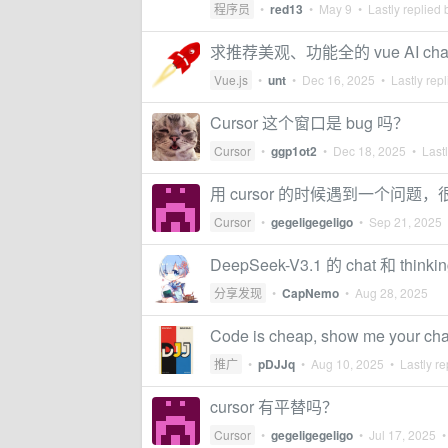
程序员
•
red13
•
May 9
• Lastly replied
求推荐美观、功能全的 vue AI cha
Vue.js
•
unt
•
Dec 16, 2025
• Lastly rep
Cursor 这个窗口是 bug 吗？
Cursor
•
ggp1ot2
•
Dec 18, 2025
• Lastl
用 cursor 的时候遇到一个问题
Cursor
•
gegeligegeligo
•
Sep 21, 2025
•
DeepSeek-V3.1 的 chat 和 
分享发现
•
CapNemo
•
Aug 28, 2025
Code is cheap, show me your cha
推广
•
pDJJq
•
Aug 10, 2025
• Lastly re
cursor 有平替吗？
Cursor
•
gegeligegeligo
•
Jul 17, 2025
• 