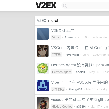
V2EX
chat
›
V2EX chat??
V2EX
•
Admstor
•
Jul 9
• Lastly replied
VSCode 内置 Chat 在 AI Co
程序员
•
lovelylain
•
Jul 9
• Lastly repli
Hermes Agent 没有类似 OpenC
Hermes Agent
•
coolair
•
May 26
• Lastl
Vibe 了一个在 VSCode 里使用的
分享创造
•
Zheng404
•
Mar 30
• Lastly 
vscode 里的 chat 除了支持 gi
GitHub Copilot
•
a33291
•
Mar 17
• Last