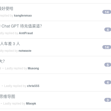
t 最好使哈
14
 replied by
kangfenmao
hat GPT 待充值渠道？
4
tly replied by
AntiFraud
5 人车差 3 人
14
tly replied by
notwaste
不大？
5
4
• Lastly replied by
Musong
4
4
• Lastly replied by
chris555
网+思维导图
3
• Lastly replied by
Miaopk