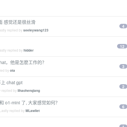
页面 感觉还是很丝滑
4
stly replied by
seeleywang123
？
12
stly replied by
hidder
hat，他是怎麽工作的？
3
lied by
ota
hat gpt
2
 replied by
lihaohenqiang
iew 和 o1-mini 了, 大家感觉如何？
6
astly replied by
MLawliet
1