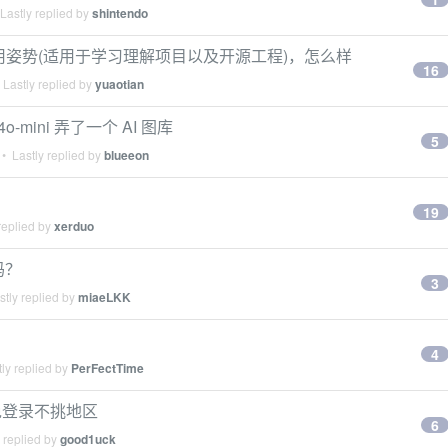
Lastly replied by
shintendo
 使用姿势(适用于学习理解项目以及开源工程)，怎么样
16
Lastly replied by
yuaotian
-mini 弄了一个 AI 图库
5
• Lastly replied by
blueeon
19
replied by
xerduo
吗？
3
tly replied by
miaeLKK
4
ly replied by
PerFectTime
at 免登录不挑地区
6
 replied by
good1uck