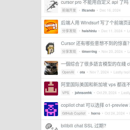
cursor pro 不能用自定义 api 了吗
前端开发
•
ificando
•
Dec 16, 2024
后端人用 Windsurf 写了个前端
分享发现
•
haishiniu
•
Dec 11, 2024
• La
Cursor 还有哪些意想不到的惊喜
分享发现
•
timerring
•
Nov 20, 2024
• La
一個綜合了很多語言模型的在綫 c
OpenAI
•
ota
•
Nov 7, 2024
• Lastly rep
阿里国际美国和新加坡 vps 都连不上 c
VPS
•
johnsonhk
•
Oct 29, 2024
• Lastly
copilot chat 可以选择 o1-prev
GitHub Copilot
•
horro
•
Oct 24, 2024
• L
bilibili chat SSL 过期?