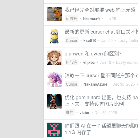
我已经完全对那堆 web 笔记无感了，
问与答
•
hitsmaxft
•
Jan 25
最新的更新 cursor chat 窗口
Cursor
•
ksc010
•
Jan 29
• Lastly repli
qianwen 和 qwen 的区别？
问与答
•
vhjxbc
•
Jan 12
• Lastly replie
请教一下 cursor 登不同账户那个 
Cursor
•
NakanoAzure
•
Dec 30, 2025
•
优化 gemini3pro 出图，也支持 nano
上下文，支持设置图片比例
推广
•
victer
•
Dec 25, 2025
你们跟 AI 在一个话题里聊天能聊多少
1.1G 内存了