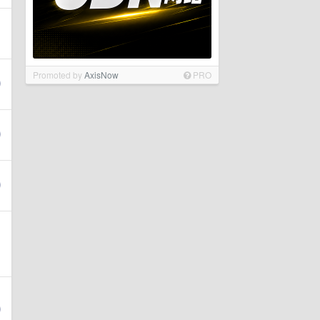
Promoted by
AxisNow
PRO