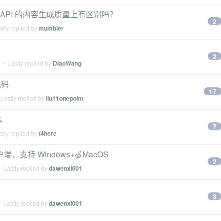
 API 的内容生成质量上有区别吗？
2
tly replied by
mumbler
2
• Lastly replied by
DiaoWang
代码
17
Lastly replied by
liu11onepoint
么
7
tly replied by
t4here
端，支持 Windows+🍏MacOS
2
 Lastly replied by
dawenxi001
3
 Lastly replied by
dawenxi001