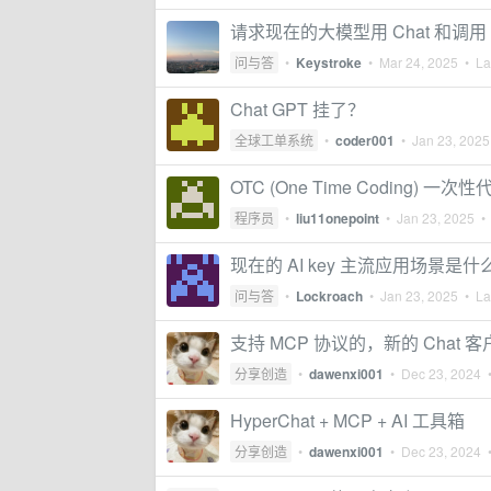
请求现在的大模型用 Chat 和调用
问与答
•
Keystroke
•
Mar 24, 2025
• Las
Chat GPT 挂了？
全球工单系统
•
coder001
•
Jan 23, 2025
OTC (One Time Coding) 一次性
程序员
•
liu11onepoint
•
Jan 23, 2025
• 
现在的 AI key 主流应用场景是什
问与答
•
Lockroach
•
Jan 23, 2025
• Las
支持 MCP 协议的，新的 Chat 客户
分享创造
•
dawenxi001
•
Dec 23, 2024
•
HyperChat + MCP + AI 工具箱
分享创造
•
dawenxi001
•
Dec 23, 2024
•