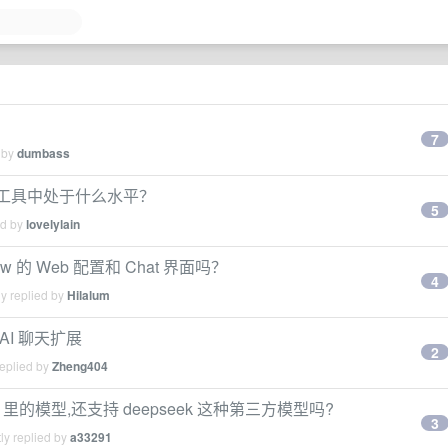
7
 by
dumbass
ding 工具中处于什么水平？
5
ed by
lovelylain
law 的 Web 配置和 Chat 界面吗？
4
y replied by
Hilalum
 AI 聊天扩展
2
replied by
Zheng404
thub 里的模型,还支持 deepseek 这种第三方模型吗?
3
ly replied by
a33291