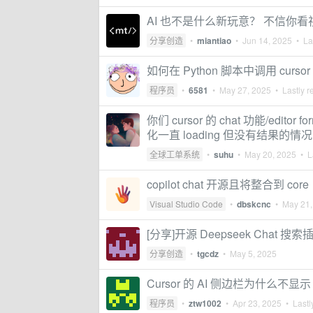
AI 也不是什么新玩意？ 不信你
分享创造
•
miantiao
•
Jun 14, 2025
• Las
如何在 Python 脚本中调用 cursor 
程序员
•
6581
•
May 27, 2025
• Lastly r
你们 cursor 的 chat 功能/ed
化一直 loading 但没有结果的情况
全球工单系统
•
suhu
•
May 20, 2025
• La
copilot chat 开源且将整合到 core
Visual Studio Code
•
dbskcnc
•
May 21,
[分享]开源 Deepseek Chat 搜索
分享创造
•
tgcdz
•
May 5, 2025
Cursor 的 AI 侧边栏为什么不显示 Cop
程序员
•
ztw1002
•
Apr 23, 2025
• Lastl