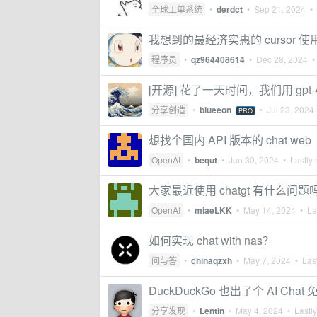
全球工单系统
•
derdct
•
Sep 21, 2024
• 
我想到的最经济实惠的 cursor
程序员
•
qz964408614
•
Dec 28, 2024
• 
[开源] 花了一天时间，我们用 gpt-4o
分享创造
•
blueeon
•
Jul 23, 2024
PRO
想找个国内 API 版本的 chat web
OpenAI
•
bequt
•
Jun 30, 2024
• Lastly 
大家最近使用 chatgt 有什么问题
OpenAI
•
miaeLKK
•
May 14, 2024
• Las
如何实现 chat with nas？
问与答
•
chinaqzxh
•
May 7, 2024
• Last
DuckDuckGo 也出了个 AI Ch
分享发现
•
Lentin
•
May 4, 2024
• Lastly