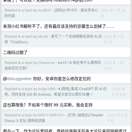
Replied to a topic by xcc3641
[送码]小作卡片 - 美化你关心
2023 年 7 月 30
›
日
的内容
亲测小红书解析不了，还有最应该支持的豆瓣怎么划掉了……
Replied to a topic by idoubi
我写了一个总结群聊信息的 AI 应
2023 年 7 月
›
30 日
用「ChatSum」
二维码过期了
Replied to a topic by Chaconne
ios15-16 现在有什么推荐的
2023 年 7 月
›
18 日
虚拟定位方案？
@
debuggeeker
你好，安卓你是怎么修改定位的
Replied to a topic by huige1990
# [限免] 集成 ChatGPT 的 AI 应
2023 年
›
6 月 8 日
用，同时支持 IOS 和 Android，希望大家可以帮忙吐槽~！
这也算限免？不如来个限时 99 元买断，我会支持
Replied to a topic by 0001110001011
[打折+抽奖]DZ Reader
2023 年 2 月
›
6 日
Discuz X 论坛 通用阅读器
参与一下，作为论坛爱好者，曾经也是每天在各大论坛来回穿梭度过