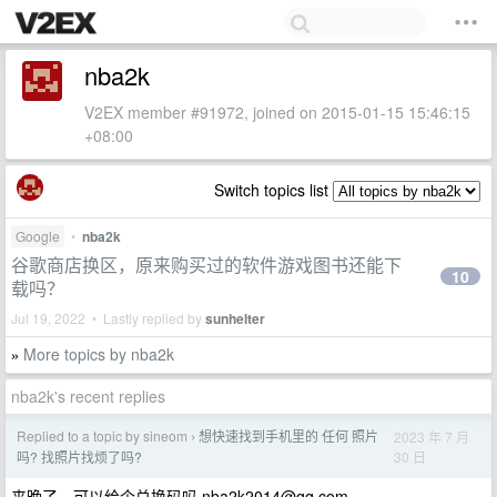
nba2k
V2EX member #91972, joined on 2015-01-15 15:46:15
+08:00
Switch topics list
Google
•
nba2k
谷歌商店换区，原来购买过的软件游戏图书还能下
10
载吗？
Jul 19, 2022 • Lastly replied by
sunhelter
More topics by nba2k
»
nba2k's recent replies
Replied to a topic by sineom
想快速找到手机里的 任何 照片
2023 年 7 月
›
30 日
吗? 找照片找烦了吗?
来晚了，可以给个兑换码吗
nba2k2014@qq.com