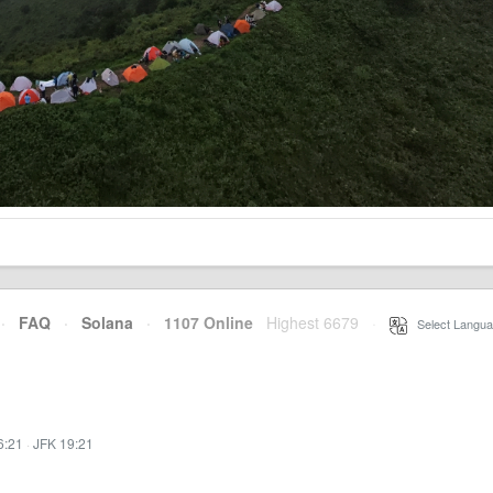
·
FAQ
·
Solana
·
1107 Online
Highest 6679
·
Select Langua
6:21
·
JFK 19:21