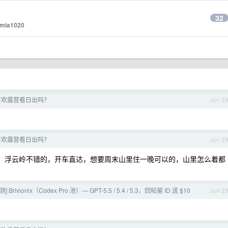
32
umia1020
喜欢露营看日出吗？
Jun 2
喜欢露营看日出吗？
Jun 2
，浮云岭不错的，开车直达，想要周末山里住一晚可以的，山里怎么着都
测] Brivionix（Codex Pro 池）— GPT-5.5 / 5.4 / 5.3，回帖留 ID 送 $10
Jun 2