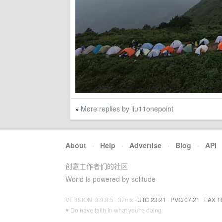
More replies by liu11onepoint
»
About
·
Help
·
Advertise
·
Blog
·
API
创意工作者们的社区
World is powered by solitude
VERSION: 3.9.8.5 · 37ms ·
UTC 23:21
·
PVG 07:21
·
LAX 1
♥ Do have faith in what you're doing.