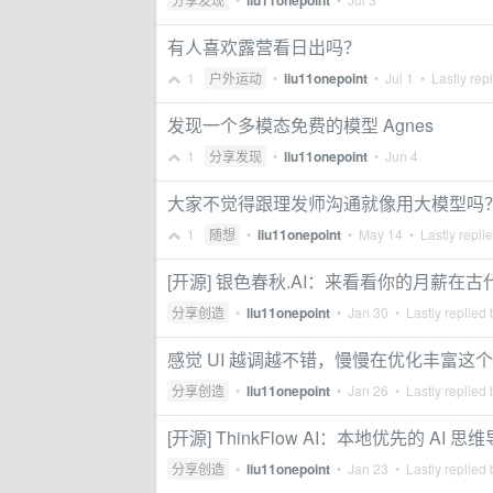
liu11onepoint
有人喜欢露营看日出吗？
1
户外运动
•
liu11onepoint
•
Jul 1
• Lastly rep
发现一个多模态免费的模型 Agnes
1
分享发现
•
liu11onepoint
•
Jun 4
大家不觉得跟理发师沟通就像用大模型吗
1
随想
•
liu11onepoint
•
May 14
• Lastly repli
[开源] 银色春秋.AI：来看看你的月薪在
分享创造
•
liu11onepoint
•
Jan 30
• Lastly replied
感觉 UI 越调越不错，慢慢在优化丰富这
分享创造
•
liu11onepoint
•
Jan 26
• Lastly replied
[开源] ThinkFlow AI：本地优先的 A
分享创造
•
liu11onepoint
•
Jan 23
• Lastly replied