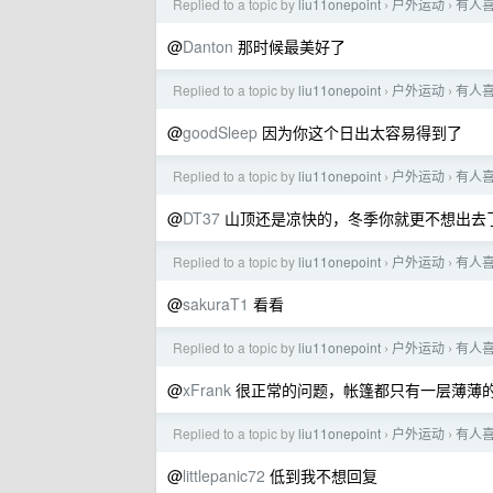
Replied to a topic by
liu11onepoint
户外运动
有人
›
›
@
Danton
那时候最美好了
Replied to a topic by
liu11onepoint
户外运动
有人
›
›
@
goodSleep
因为你这个日出太容易得到了
Replied to a topic by
liu11onepoint
户外运动
有人
›
›
@
DT37
山顶还是凉快的，冬季你就更不想出去
Replied to a topic by
liu11onepoint
户外运动
有人
›
›
@
sakuraT1
看看
Replied to a topic by
liu11onepoint
户外运动
有人
›
›
@
xFrank
很正常的问题，帐篷都只有一层薄薄的
Replied to a topic by
liu11onepoint
户外运动
有人
›
›
@
littlepanic72
低到我不想回复