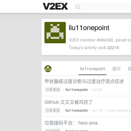
liu11onepoint
V2EX member #684368, joined on
Today's activity rank
22219
liu11onepoint
提问
甲状腺癌过度诊断与过度治疗观点综述
分享发现
•
liu11onepoint
•
Jul 29
GitHub 又又又被风控了
分享发现
•
liu11onepoint
•
Jul 13
• Lastly replied 
垃圾接码平台： hero-sms
分享发现
•
•
Jul 3