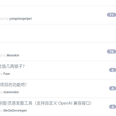
71
lied by
yangxiaopeipei
？
75
ed by
Moonkin
古代值几两银子？
3
 by
Fuor
个项目的功能吧！
4
 by
maemolee
I 思维导图/灵感发散工具（支持自定义 OpenAI 兼容接口）
4
 by
lifeOsDeveloper