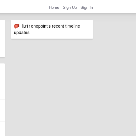
Home
Sign Up
Sign In
liu11onepoint's recent timeline
updates