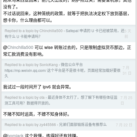
没有了。
不过话说回来，这种笼统的政策，就等于把执法决定权下放到基层，
想卡你，什么理由都可以。
Replied to a topic by Chinchilla500
Safepal 申请的 U 卡已经被禁用，还
5 天
›
前
有什么 U 卡能申请吗？
@
Chinchilla500
可以 wise 转账过去的，只是限制虚拟货币那边，正
常汇款消费没有影响。
Replied to a topic by SonicKang
微信公众平台
›
7 月
https://mp.weixin.qq.com/ 这个平台是不是很卡呢，页面经常加载好要很
31 日
久
我试过一段时间开了 ipv6 就会异常。
Replied to a topic by ota
最近身体不太行了，想了解下有哪些体征监
7 月 25
›
日
测工具可用？数据得开放的。
不赌不知时运高，不嫖不知身体好。
Replied to a topic by zy445566
兄弟们面部锻炼设备有推荐么
7 月 22 日
›
@
bomjack
这个我懂，练得好还有钱赚。