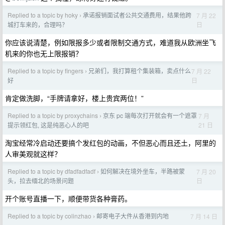
Replied to a topic by hoky
承诺报销面试者公共交通费用，结果他跨
7 月 22
›
日
城打车来的，合理吗？
你应该说清楚，例如限报多少或者限制交通方式，难道我从欧洲坐飞
机来的你也无上限报销？
Replied to a topic by fingers
兄弟们，我打算租个集装箱，卖点什么
7 月 22
›
日
好
肯定做洗脚，“手牌请拿好，楼上贵宾两位！”
Replied to a topic by proxychains
京东 pc 端每次打开就会有一个遮罩
7 月
›
21 日
提示领红包, 这是纯恶心人的吧
淘宝经常冷启动还要搞个发红包的动画，不但恶心而且还土，阿里的
人审美观就这样？
Replied to a topic by dfadfadfadf
如何解决在境外坐车，半路被蒙
7 月 20
›
日
头，拉去缅北的场景问题
开个账号直播一下，顺便带货各种膏药。
Replied to a topic by colinzhao
邮寄电子大件从香港到内地
7 月 14 日
›