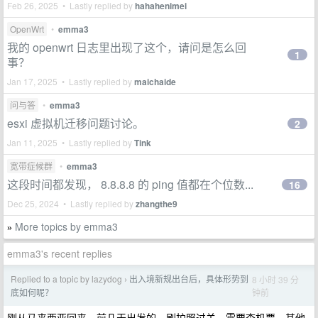
Feb 26, 2025 • Lastly replied by
hahahenimei
OpenWrt
•
emma3
我的 openwrt 日志里出现了这个，请问是怎么回
1
事？
Jan 17, 2025 • Lastly replied by
maichaide
问与答
•
emma3
esxi 虚拟机迁移问题讨论。
2
Jan 11, 2025 • Lastly replied by
Tink
宽带症候群
•
emma3
这段时间都发现， 8.8.8.8 的 ping 值都在个位数...
16
Dec 25, 2024 • Lastly replied by
zhangthe9
More topics by emma3
»
emma3's recent replies
Replied to a topic by lazydog
出入境新规出台后，具体形势到
8 小时 39 分
›
钟前
底如何呢？
刚从马来西亚回来，前几天出发的，刷护照过关，需要查机票，其他