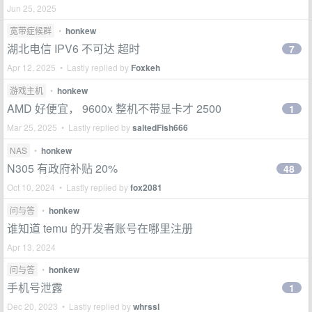
Jun 25, 2025
宽带症候群
•
honkew
湖北电信 IPV6 不可达 超时
7
Apr 12, 2025 • Lastly replied by
Foxkeh
游戏主机
•
honkew
AMD 好便宜， 9600x 整机不带显卡才 2500
1
Mar 25, 2025 • Lastly replied by
saltedFish666
NAS
•
honkew
N305 有政府补贴 20%
48
Oct 10, 2024 • Lastly replied by
fox2081
问与答
•
honkew
谁知道 temu 的开发者账号在哪里注册
Apr 13, 2024
问与答
•
honkew
手机号泄露
1
Dec 20, 2023 • Lastly replied by
whrssl