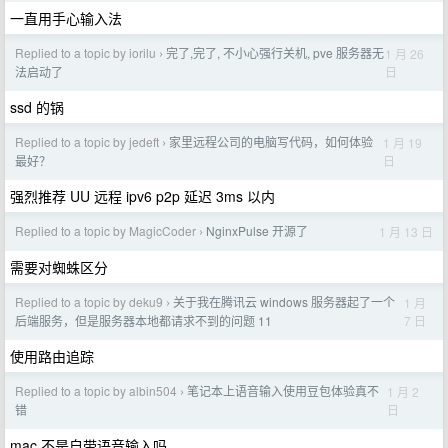
一直用手心输入法
Replied to a topic by iorilu
完了,完了, 不小心强行关机, pve 服务器无
1 月 26
›
日
法启动了
ssd 的锅
Replied to a topic by jedeft
家里远程公司的电脑写代码，如何体验
1 月 19
›
日
最好？
强烈推荐 UU 远程 ipv6 p2p 延迟 3ms 以内
Replied to a topic by MagicCoder
NginxPulse 开源了
1 月 13 日
›
需要对蜘蛛区分
Replied to a topic by deku9
关于我在腾讯云 windows 服务器起了一个
1 月
›
7 日
后端服务，但是服务器本地都请求不到的问题 11
使用路由追踪
Replied to a topic by albin504
笔记本上语音输入使用豆包体验真不
1 月 2
›
日
错
mac 不是自带语音输入吗