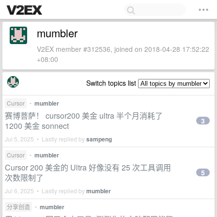
mumbler
V2EX member #312536, joined on 2018-04-28 17:52:22
+08:00
Switch topics list
Cursor
•
mumbler
赛博菩萨！ cursor200 美金 ultra 半个月消耗了
3
1200 美金 sonnect
Jul 5, 2025 • Lastly replied by
sampeng
Cursor
•
mumbler
Cursor 200 美金的 Ultra 好像没有 25 次工具调用
5
次数限制了
Jul 6, 2025 • Lastly replied by
mumbler
分享创造
•
mumbler