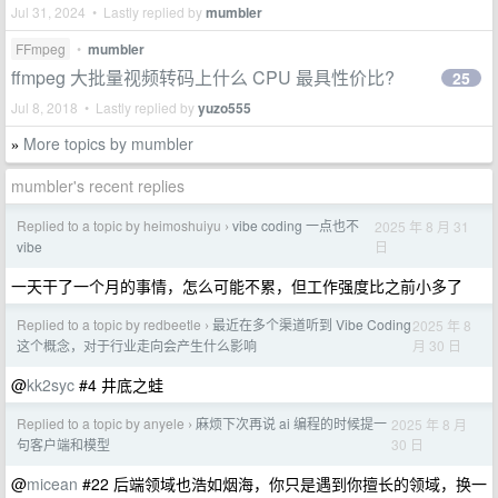
Jul 31, 2024 • Lastly replied by
mumbler
FFmpeg
•
mumbler
ffmpeg 大批量视频转码上什么 CPU 最具性价比?
25
Jul 8, 2018 • Lastly replied by
yuzo555
More topics by mumbler
»
mumbler's recent replies
Replied to a topic by heimoshuiyu
vibe coding 一点也不
2025 年 8 月 31
›
日
vibe
一天干了一个月的事情，怎么可能不累，但工作强度比之前小多了
Replied to a topic by redbeetle
最近在多个渠道听到 Vibe Coding
2025 年 8
›
月 30 日
这个概念，对于行业走向会产生什么影响
@
kk2syc
#4 井底之蛙
Replied to a topic by anyele
麻烦下次再说 ai 编程的时候提一
2025 年 8 月
›
30 日
句客户端和模型
@
micean
#22 后端领域也浩如烟海，你只是遇到你擅长的领域，换一