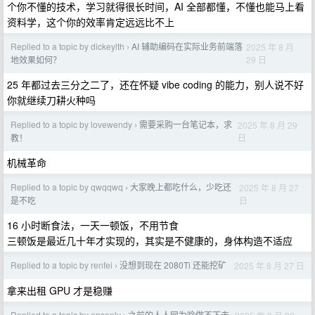
个你不懂的技术，学习就得很长时间，AI 全部都懂，不懂也能马上看
资料学，这个你的效率肯定远远比不上
Replied to a topic by dickeylth
AI 辅助编码在实际业务前端落
2025 年 8 月
›
29 日
地效果如何？
25 年都过去三分之二了，还在怀疑 vibe coding 的能力，别人说不好
你就继续刀耕火种吗
Replied to a topic by lovewendy
需要采购一台笔记本，求
2025 年 8 月 29
›
日
教！
机械革命
Replied to a topic by qwqqwq
大家晚上都吃什么，少吃还
2025 年 8 月 27
›
日
是不吃
16 小时断食法，一天一顿饭，不用节食
三顿饭是最近几十年才实现的，其实是不健康的，身体构造不适应
Replied to a topic by renfei
没想到现在 2080Ti 还能挖矿
2025 年 8 月 27 日
›
拿来出租 GPU 才是稳赚
Replied to a topic by opsonly
之前的人人网为啥做不下去