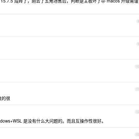
到 15.7.5 成砖了，刚去了五角场售后，判断是主板坏了🤣 macos 升级需谨
1
1
 爽的很
1
dows+WSL 是没有什么大问题的。而且互操作性很好。
1