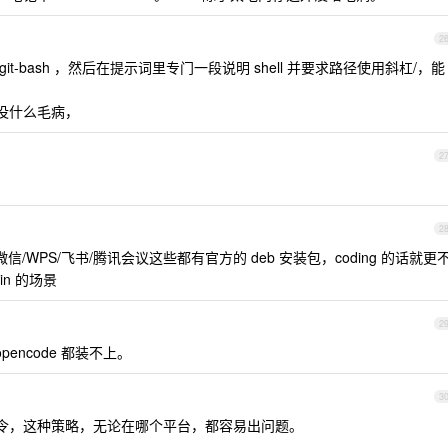
2
git-bash ，然后在提示词里专门一段说明 shell 并要求路径使用斜杠/，能
 感觉没什么毛病，
2
2
用，微信/WPS/飞书/腾讯会议这些都有官方的 deb 安装包，coding 的话就更
n 的场景
2
-opencode 都装不上。
3
脚本命令，这种策略，无论在哪个平台，都容易出问题。