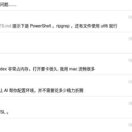
类问题……
1
TS.md
提示下是 PowerShell ，ripgrep ，还有文件使用 utf8 就行
1
1
odex 非常占内存，打开要卡很久. 我用 mac 流畅很多
1
让 AI 帮你配置环境，并不需要花多少精力折腾
1
SL 。
1