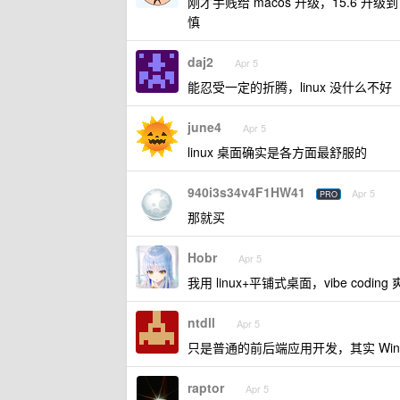
刚才手贱给 macos 升级，15.6 升级
慎
daj2
Apr 5
能忍受一定的折腾，linux 没什么不好
june4
Apr 5
linux 桌面确实是各方面最舒服的
940i3s34v4F1HW41
Apr 5
PRO
那就买
Hobr
Apr 5
我用 linux+平铺式桌面，vibe coding
ntdll
Apr 5
只是普通的前后端应用开发，其实 Win
raptor
Apr 5