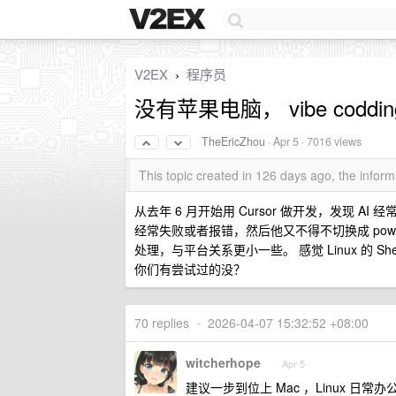
V2EX
程序员
›
没有苹果电脑， vibe coddi
TheEricZhou
·
Apr 5
· 7016 views
This topic created in 126 days ago, the info
从去年 6 月开始用 Cursor 做开发，发现 AI
经常失败或者报错，然后他又不得不切换成 powers
处理，与平台关系更小一些。 感觉 Linux 的 Shel
你们有尝试过的没？
70 replies
•
2026-04-07 15:32:52 +08:00
witcherhope
Apr 5
建议一步到位上 Mac ，Linux 日常