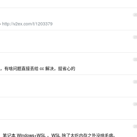
2
~
http://v2ex.com/t/1203379
2
2
ux ，有啥问题直接丢给 cc 解决，挺省心的
2
2
2
ws ，笔记本 Windows+WSL 。WSL 除了太吃内存之外没啥毛病。