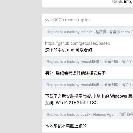
Deals
info,
yyzq007's recent replies
Replied to a topic by
IndieYe
程序员
有类似 code
›
›
https://github.com/getpaseo/paseo
这个的手机 app 可以看的
Replied to a topic by
twocold0451
分享创造
搞了个 
›
›
另外, 后续会考虑其他途径安装不
Replied to a topic by
twocold0451
分享创造
搞了个 
›
›
下载了之后安装提示"你的电脑上的 Windows 
系统: Win10 21H2 IoT LTSC
Replied to a topic by
adz2k
Hermes Agent
你们都在
›
›
本地笔记本电脑上跑的