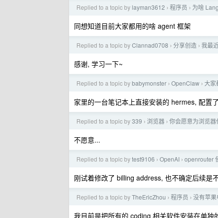
Replied to a topic by
layman3612
程序员
为啥 LangC
›
›
同想知道目前大家都用的啥 agent 框架
Replied to a topic by
Clannad0708
分享创造
我最近
›
›
感谢, 学习一下~
Replied to a topic by
babymonster
OpenClaw
大家都
›
›
家里的一台笔记本上直接安装的 hermes, 配置了 T
Replied to a topic by
339
浏览器
你会愿意为浏览器
›
›
不愿意...
Replied to a topic by
test9106
OpenAI
openrout
›
›
刚试着修改了 billing address, 也不确定
Replied to a topic by
TheEricZhou
程序员
没有苹果电脑
›
›
我目前是把所有的 coding 相关软件安装在单独的 ub