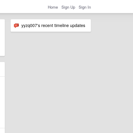
Home
Sign Up
Sign In
yyzq007's recent timeline updates