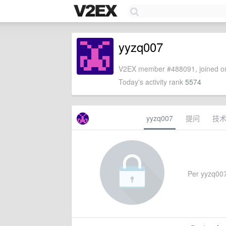
yyzq007
V2EX member #488091, joined on
Today's activity rank
5574
yyzq007
提问
技
Per yyzq007'