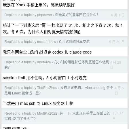
我是在 Xbox 手柄上用的，感觉续航很好
Replied to a topic by phpdever
你最美好的童年回忆是什么？
6 月 1 日
›
统计了一下到我这层 “夏”一共出现了 31 次，相比之下春 7 次，秋 4
次，冬 6 次。为什么人们对夏天情有独钟呢
Replied to a topic by mcsrainbow
CLI 武器酷分享交流
5 月 30 日
›
我只有两台全自动作战坦克 codex 和 claude code
Replied to a topic by andforce
几小时的编程长任务到底是怎么做到
4 月 28
›
日
的？
session limit 顶不住啊，5 小时窗口 1 小时烧完
Replied to a topic by TheEricZhou
没有苹果电脑， vibe codding 是不
4 月 6
›
日
是用 Linux 更合适一些？
当然是用 mac ssh 到 Linux 服务器上啦
Replied to a topic by ModiKa2022
问一下, 大家现在手里正在敲击的
1 月 22
›
日
键盘, 都用了多久了?
夜魔 雪舞白轴