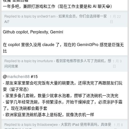
一年多吧，兼顾打游戏和工作（现在工作主要是和 AI 聊天😂）
Replied to a topic by sn0wdr1am
如果充会员，你们会选择哪一家
1 月 22
›
日
AI？
Github copilot, Perplexity, Gemini
在 copilot 里很久没用 claude 了，现在的 Gemini3Pro 感觉是巨强无
比
Replied to a topic by imurfuture
看到家电推荐很多人写了洗碗机，想
1 月 9
›
日
问问效果
@
markchen88
#15
- 朋友来家里聚会吃完饭有大量的碗要洗，还得洗完了再跟朋友们玩
耍（留子常态）
- 家里多备几套碗，数量少就拿水泡着，攒够了进洗碗机一次洗完
- 留学几年经常洗碗，手频繁浸水，开始干燥掉皮了，必须涂护手霜
了。现在洗碗都会戴手套
- 欧洲家庭里洗碗机基本上是标配，就像洗衣机一样
Replied to a topic by thiiadoewjwe
大家的 iPad 使用率高吗，具体使
1 月 8
›