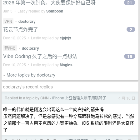
2026 年第一次针灸，大伙要保护好自己呀
21
Jan 5 • Lastly replied by
Somboon
VPN
•
doctorzry
花云节点炸完了
2
Dec 12, 2025 • Lastly replied by
cjpjxjx
程序员
•
doctorzry
Vibe Coding 久了之后的一点想法
16
Dec 10, 2025 • Lastly replied by
Magles
More topics by doctorzry
»
doctorzry's recent replies
Replied to a topic by CNN
iPhone 上豆包输入法不用跳转了
4 月 10 日
›
唯一的代价就是侧边会出现这么一个向右指的箭头吗
虽然问题解决了，但是总感觉有一种穿高跟鞋跑马拉松的感觉，当然
之前那个一直占用麦克风的方案更抽象。iOS 系统的限制还是太奇怪
了