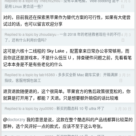
Replied to a topic by TheEricZhou
没有苹果电脑， vibe codding 是不
4 月 6
›
日
是用 Linux 更合适一些？
对的，目前我还在探索黑苹果作为替代方案的可行性，如果有大佬尝
试过的话，也可以留言欢迎分享
Replied to a topic by zhoudaiyu
一台 2018 年的老拯救者现在卡的不行
4 月 3
›
日
了，还有什么利用价值吗？
这可是六核十二线程的 Sky Lake ，配置拿来日常办公非常够用，而
且你这还是游戏本，不是什么低压 U ，排查硬件问题之前，先看看笔
记本本身是不是有些老化的什么
Replied to a topic by tab16360
多多买全新 Mac 翻车实录：开箱满屏
3 月 31
›
日
指纹，客服甩锅包装工
退货退款随便退的，这个很简单。苹果官方的售后政策很宽松的，你
就算是打开用了，都能 7 天退。只是想要额外赔偿的话比较难
Replied to a topic by zyu0090
新买的酷态科 10 号 ultra 坏了
3 月 30 日
›
@
doctorzry
我的意思是说，这款在整个酷态科的产品线都算比较菜的
那种，选个风评好一点的款式，应该不至于这么夸张。