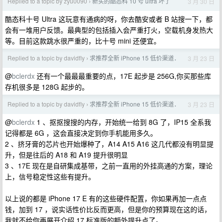
Replied to a topic by zyu0090
新买的酷态科 10 号 ultra 坏了
3 月 30 日
›
酷态科十号 Ultra 这玩意有通病的呀，你去酷安或者 B 站搜一下，都
会有一堆用户反馈。最典型的包括插入会严重打火，空载机身发热大
等。目前这款跳水很严重的，比十号 mini 还便宜。
Replied to a topic by davidfly
求推荐全新 iPhone 15 低价渠道．
3 月 23 日
›
@
bclerdx
还有一个最最最重要的点，17E 起步是 256G,你买那些库
存机很多是 128G 起步的。
Replied to a topic by davidfly
求推荐全新 iPhone 15 低价渠道．
3 月 23 日
›
@
bclerdx
1 、抠抠搜搜的内存，开始统一给到 8G 了，IP15 全系我
记得都是 6G ，这会直接决定到你手机能用多久。
2 、挤牙膏的芯片也开始爆种了，A14 A15 A16 这几代都没有明显提
升，但是往后的 A18 和 A19 提升很明显
3 、17E 现在是自研集成基带，之前一直用的外挂高通的方案，理论
上，信号稳定性这些有提升。
以上说的都是 iPhone 17 E 有的这些硬件配置，你如果再加一点点
钱，加到 17 ，说实话性价比反而更高，但是你的预算现在这的话，
我就不给你再展开介绍 17 标准版的额外提升点了。